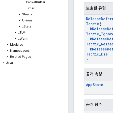
Packet
Buffer
보호된 유형
Timer
Structs
Release
Defer
Unions
Tactic
{
::
Stats
k
Release
De
::
TLV
Tactic
_
Ignor
::
Warm
k
Release
De
Tactic
_
Relea
Modules
k
Release
De
Namespaces
Tactic
_
Die
Related Pages
}
Java
공개 속성
App
State
공개 함수