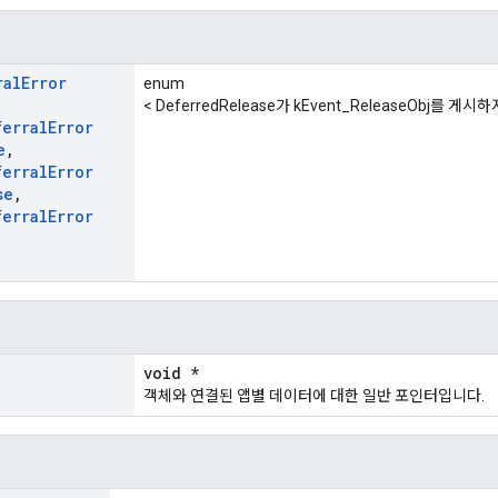
ral
Error
enum
< DeferredRelease가 kEvent_ReleaseObj를 
ferral
Error
e
,
ferral
Error
se
,
ferral
Error
void *
객체와 연결된 앱별 데이터에 대한 일반 포인터입니다.