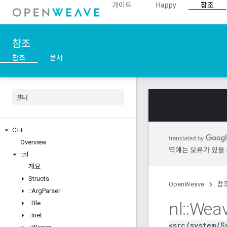
가이드
Happy
참조
참조
참조
문서
C++
Overview
역에는 오류가 있을 
::
nl
개요
Structs
OpenWeave
참
::
Arg
Parser
nl
::
Wea
::
Ble
::
Inet
<src/system/S