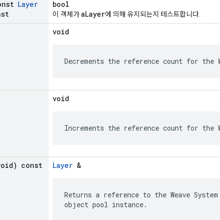
onst
Layer
bool
nst
aLayer
이 객체가
에 의해 유지되는지 테스트합니다.
)
void
Decrements the reference count for the 
void
Increments the reference count for the 
void) const
Layer
&
Returns a reference to the Weave System
object pool instance.