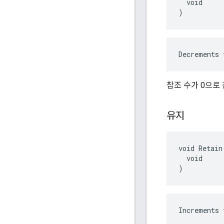
  void

)
Decrements 
참조 수가 0으로
유지
void Retain(
  void

)
Increments 