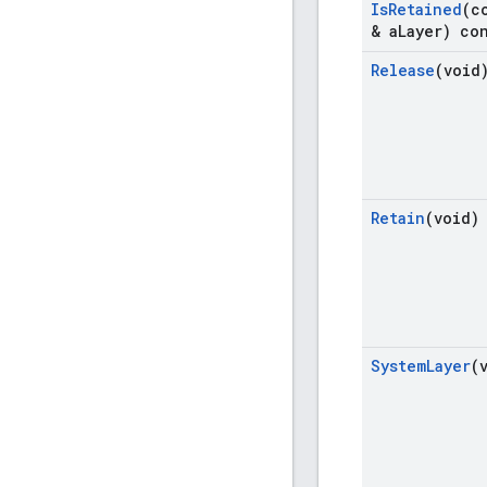
Is
Retained
(c
& a
Layer) co
Release
(void
Retain
(void)
System
Layer
(