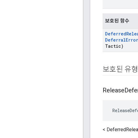
보호된 함수
Deferred
Rele
Deferral
Erro
Tactic)
보호된 유형
Release
Defe
 ReleaseDef
< DeferredRe