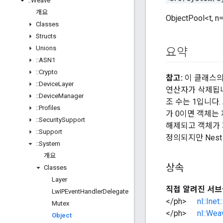
::
Weave
개요
ObjectPool<
Classes
Structs
Unions
요약
::
ASN1
::
Crypto
참고:
이 클래스의
::
Device
Layer
연산자가 삭제됩니
::
Device
Manager
조 수는 1입니다
::
Profiles
가 0이면 객체는
::
Security
Support
해제되고 객체가 
::
Support
정의되지만 Nes
::
System
개요
상속
Classes
Layer
직접 알려진 서브
Lw
IPEvent
Handler
Delegate
</ph>
nl::Ine
Mutex
</ph>
nl::Wea
Object