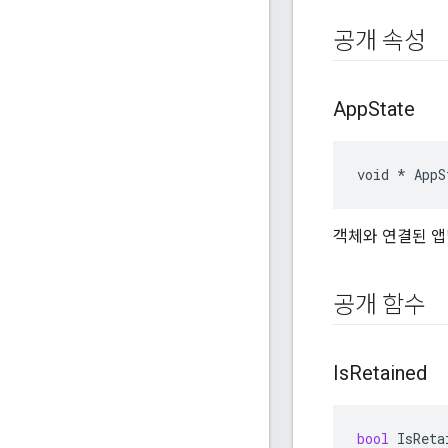
공개 속성
App
State
void * AppS
객체와 연결된 앱
공개 함수
Is
Retained
bool
IsReta