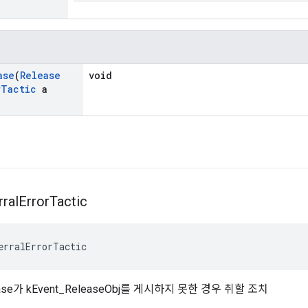
ase
(
Release
void
r
Tactic
a
rral
Error
Tactic
erralErrorTactic
lease가 kEvent_ReleaseObj를 게시하지 못한 경우 취할 조치