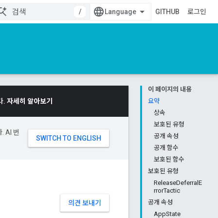
/
GITHUB
로그인
이 페이지의 내용
다.
자세히 알아보기
요약
상속
보호된 유형
 AI 번
공개 속성
공개 함수
보호된 함수
보호된 유형
ReleaseDeferralE
rrorTactic
공개 속성
의견 보내기
AppState