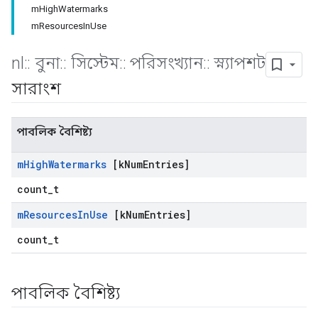
mHighWatermarks
mResourcesInUse
nl
::
বুনা
::
সিস্টেম
::
পরিসংখ্যান
::
স্ন্যাপশট
সারাংশ
পাবলিক বৈশিষ্ট্য
m
High
Watermarks
[k
Num
Entries]
count_t
m
Resources
In
Use
[k
Num
Entries]
count_t
পাবলিক বৈশিষ্ট্য