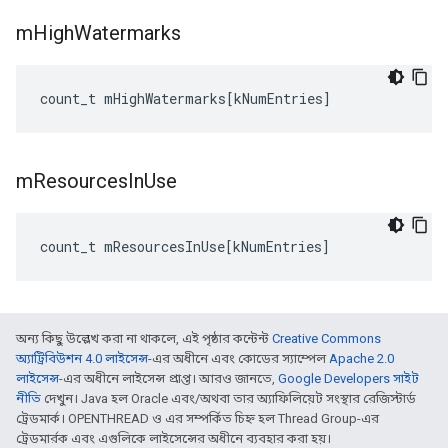
m
High
Watermarks
count_t
mHighWatermarks
[
kNumEntries
]
m
Resources
In
Use
count_t
mResourcesInUse
[
kNumEntries
]
অন্য কিছু উল্লেখ করা না থাকলে, এই পৃষ্ঠার কন্টেন্ট
Creative Commons
অ্যাট্রিবিউশন 4.0 লাইসেন্স
-এর অধীনে এবং কোডের স্যাম্পেল
Apache 2.0
লাইসেন্স
-এর অধীনে লাইসেন্স প্রাপ্ত। আরও জানতে,
Google Developers সাইট
নীতি
দেখুন। Java হল Oracle এবং/অথবা তার অ্যাফিলিয়েট সংস্থার রেজিস্টার্ড
ট্রেডমার্ক। OPENTHREAD ও এর সম্পর্কিত চিহ্ন হল Thread Group-এর
ট্রেডমার্রক এবং এগুলিকে লাইসেন্সের অধীনে ব্যবহার করা হয়।