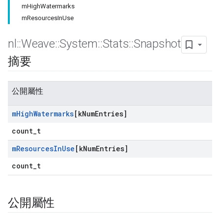
mHighWatermarks
mResourcesInUse
nl
::
Weave
::
System
::
Stats
::
Snapshot
摘要
公開屬性
m
High
Watermarks
[k
Num
Entries]
count_t
m
Resources
In
Use
[k
Num
Entries]
count_t
公開屬性