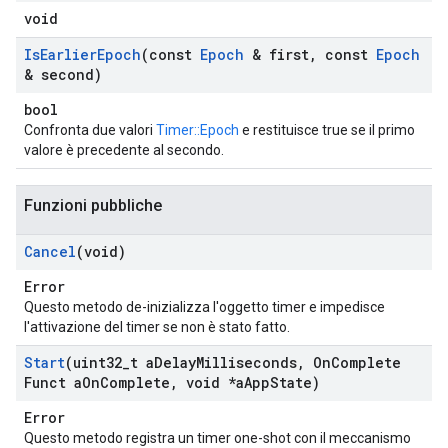
void
Is
Earlier
Epoch
(const
Epoch
& first
,
const
Epoch
& second)
bool
Confronta due valori
Timer::Epoch
e restituisce true se il primo
valore è precedente al secondo.
Funzioni pubbliche
Cancel
(void)
Error
Questo metodo de-inizializza l'oggetto timer e impedisce
l'attivazione del timer se non è stato fatto.
Start
(uint32
_
t a
Delay
Milliseconds
,
On
Complete
Funct a
On
Complete
,
void *a
App
State)
Error
Questo metodo registra un timer one-shot con il meccanismo