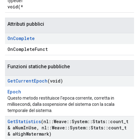
typedef
void(*
Attributi pubblici
On
Complete
OnCompleteFunct
Funzioni statiche pubbliche
Get
Current
Epoch
(void)
Epoch
Questo metodo restituisce l'epoca corrente, corretta in
millisecondi, dalla sospensione del sistema con la scala
temporale del sistema.
Get
Statistics
(nl
::
Weave
::
System
::
Stats
::
count
_
t
& a
Num
In
Use
,
nl
::
Weave
::
System
::
Stats
::
count
_
t
& a
High
Watermark)