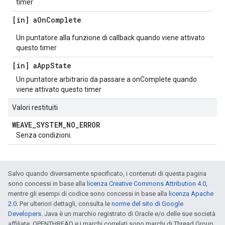
timer
[in] a
On
Complete
Un puntatore alla funzione di callback quando viene attivato
questo timer
[in] a
App
State
Un puntatore arbitrario da passare a onComplete quando
viene attivato questo timer
Valori restituiti
WEAVE
_
SYSTEM
_
NO
_
ERROR
Senza condizioni.
Salvo quando diversamente specificato, i contenuti di questa pagina
sono concessi in base alla
licenza Creative Commons Attribution 4.0
,
mentre gli esempi di codice sono concessi in base alla
licenza Apache
2.0
. Per ulteriori dettagli, consulta le
norme del sito di Google
Developers
. Java è un marchio registrato di Oracle e/o delle sue società
affiliate. OPENTHREAD e i marchi correlati sono marchi di Thread Group