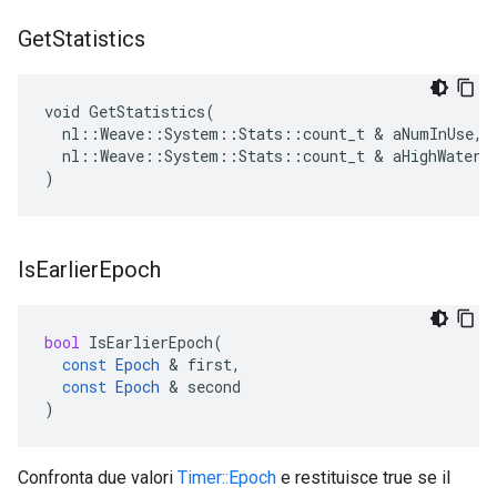
Get
Statistics
void GetStatistics(

  nl::Weave::System::Stats::count_t & aNumInUse,

  nl::Weave::System::Stats::count_t & aHighWaterma
)
Is
Earlier
Epoch
bool
IsEarlierEpoch
(
const
Epoch
&
first
,
const
Epoch
&
second
)
Confronta due valori
Timer::Epoch
e restituisce true se il