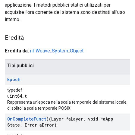
applicazione. I metodi pubblici statici utilizzati per
acquisire l'ora corrente del sistema sono destinati all'uso
interno.
Eredità
Eredita da:
nl::Weave::System::Object
Tipi pubblici
Epoch
typedef
uint64_t
Rappresenta un'epoca nella scala temporale del sistema locale,
di solito la scala temporale POSIX.
On
Complete
Funct
)(Layer *a
Layer
,
void *a
App
State
,
Error a
Error)