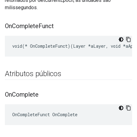
retornados por GetCurrentEpoch, as unidades são
milissegundos.
On
Complete
Funct
void(* OnCompleteFunct)(Layer *aLayer, void *aApp
Atributos públicos
On
Complete
OnCompleteFunct OnComplete