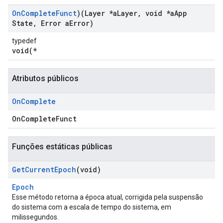
On
Complete
Funct
)(Layer *a
Layer
,
void *a
App
State
,
Error a
Error)
typedef
void(*
Atributos públicos
On
Complete
OnCompleteFunct
Funções estáticas públicas
Get
Current
Epoch
(void)
Epoch
Esse método retorna a época atual, corrigida pela suspensão
do sistema com a escala de tempo do sistema, em
milissegundos.