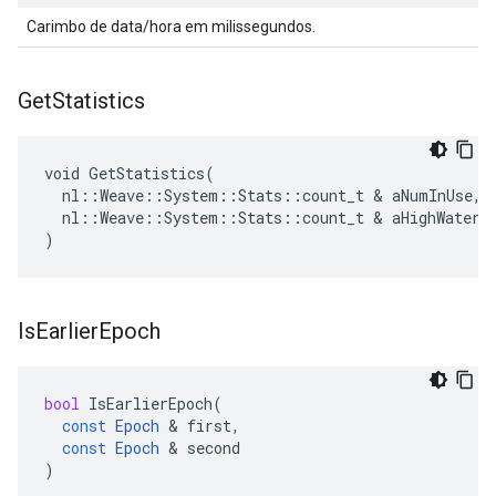
Carimbo de data/hora em milissegundos.
Get
Statistics
void GetStatistics(

  nl::Weave::System::Stats::count_t & aNumInUse,

  nl::Weave::System::Stats::count_t & aHighWaterma
)
Is
Earlier
Epoch
bool
IsEarlierEpoch
(
const
Epoch
&
first
,
const
Epoch
&
second
)