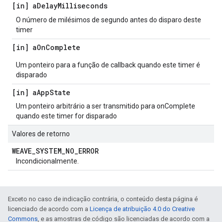
[in] a
Delay
Milliseconds
O número de milésimos de segundo antes do disparo deste
timer
[in] a
On
Complete
Um ponteiro para a função de callback quando este timer é
disparado
[in] a
App
State
Um ponteiro arbitrário a ser transmitido para onComplete
quando este timer for disparado
Valores de retorno
WEAVE
_
SYSTEM
_
NO
_
ERROR
Incondicionalmente.
Exceto no caso de indicação contrária, o conteúdo desta página é
licenciado de acordo com a
Licença de atribuição 4.0 do Creative
Commons
, e as amostras de código são licenciadas de acordo com a