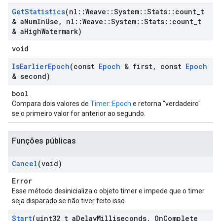
Get
Statistics
(nl
::
Weave
::
System
::
Stats
::
count
_
t
& a
Num
In
Use
,
nl
::
Weave
::
System
::
Stats
::
count
_
t
& a
High
Watermark)
void
Is
Earlier
Epoch
(const
Epoch
& first
,
const
Epoch
& second)
bool
Compara dois valores de
Timer::Epoch
e retorna "verdadeiro"
se o primeiro valor for anterior ao segundo.
Funções públicas
Cancel
(void)
Error
Esse método desinicializa o objeto timer e impede que o timer
seja disparado se não tiver feito isso.
Start
(uint32
_
t a
Delay
Milliseconds
,
On
Complete