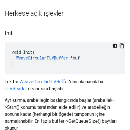
Herkese açık işlevler
Init
void Init(

WeaveCircularTLVBuffer
 *buf

)
Tek bir
WeaveCircularTLVBuffer
'dan okunacak bir
TLVReader
nesnesini başlatır.
Ayrıştırma, arabelleğin başlangıcında başlar (arabellek-
>Start() konumu tarafından elde edilir) ve arabelleğin
sonuna kadar (herhangi bir öğede) tamponun içine
sarmalanabilir. En fazla buffer->GetQueueSize() baytları
okunur.