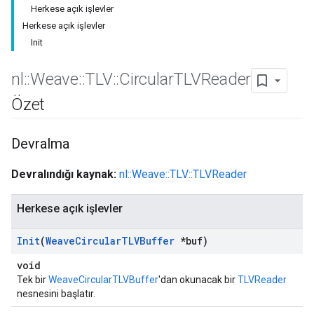
Herkese açık işlevler
Herkese açık işlevler
Init
nl
::
Weave
::
TLV
::
Circular
TLVReader
Özet
Devralma
Devralındığı kaynak:
nl::Weave::TLV::TLVReader
Herkese açık işlevler
Init
(
Weave
Circular
TLVBuffer
*buf)
void
Tek bir
WeaveCircularTLVBuffer
'dan okunacak bir
TLVReader
nesnesini başlatır.