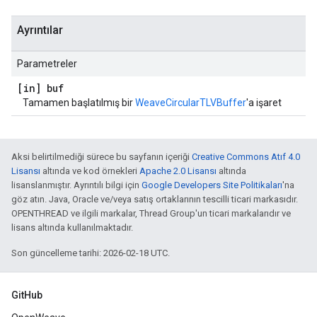
Ayrıntılar
Parametreler
[in] buf
Tamamen başlatılmış bir
WeaveCircularTLVBuffer
'a işaret
Aksi belirtilmediği sürece bu sayfanın içeriği
Creative Commons Atıf 4.0
Lisansı
altında ve kod örnekleri
Apache 2.0 Lisansı
altında
lisanslanmıştır. Ayrıntılı bilgi için
Google Developers Site Politikaları
'na
göz atın. Java, Oracle ve/veya satış ortaklarının tescilli ticari markasıdır.
OPENTHREAD ve ilgili markalar, Thread Group'un ticari markalarıdır ve
lisans altında kullanılmaktadır.
Son güncelleme tarihi: 2026-02-18 UTC.
GitHub