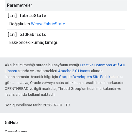
Parametreler
[in] fabric
State
Değiştirilen
WeaveFabricState
.
[in] old
Fabric
Id
Eski/önceki kumaş kimliği.
Aksi belirtilmediği sürece bu sayfanın içeriği
Creative Commons Atıf 4.0
Lisansı
altında ve kod örnekleri
Apache 2.0 Lisansı
altında
lisanslanmıştır. Ayrıntılı bilgi için
Google Developers Site Politikaları
'na
göz atın. Java, Oracle ve/veya satış ortaklarının tescilli ticari markasıdır.
OPENTHREAD ve ilgili markalar, Thread Group'un ticari markalarıdır ve
lisans altında kullanılmaktadır.
Son güncelleme tarihi: 2026-02-18 UTC.
GitHub