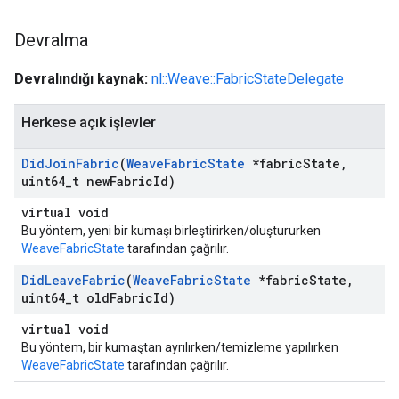
Devralma
Devralındığı kaynak:
nl::Weave::FabricStateDelegate
Herkese açık işlevler
Did
Join
Fabric
(
Weave
Fabric
State
*fabric
State
,
uint64
_
t new
Fabric
Id)
virtual void
Bu yöntem, yeni bir kumaşı birleştirirken/oluştururken
WeaveFabricState
tarafından çağrılır.
Did
Leave
Fabric
(
Weave
Fabric
State
*fabric
State
,
uint64
_
t old
Fabric
Id)
virtual void
Bu yöntem, bir kumaştan ayrılırken/temizleme yapılırken
WeaveFabricState
tarafından çağrılır.