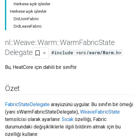
Herkese açık işlevler
Herkese açık işlevler
DidJoinFabric
DidLeaveFabric
nl
::
Weave
::
Warm
::
Warm
Fabric
State
Delegate
#include <src/warm/Warm.h>
Bu, HeatCore için dahili bir sınıftır.
Özet
FabricStateDelegate
arayüzünü uygular. Bu sınıfın bir örneği
(yani sWarmFabricStateDelegate),
WeaveFabricState
temsilcisi olarak ayarlanır.
Sıcak
özelliği, Fabric
durumundaki değişikliklerle ilgili bildirim almak için bu
özelliği kullanır.