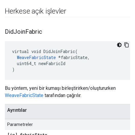
Herkese açık işlevler
Did
Join
Fabric
virtual void DidJoinFabric(

WeaveFabricState
 *fabricState,

  uint64_t newFabricId

)
Bu yöntem, yeni bir kumaşı birleştirirken/oluştururken
WeaveFabricState
tarafından çağrılır.
Ayrıntılar
Parametreler
[in] fabric
State