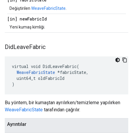
Değiştirilen
WeaveFabricState
.
[in] new
Fabric
Id
Yeni kumaş kimliği.
Did
Leave
Fabric
virtual void DidLeaveFabric(

WeaveFabricState
 *fabricState,

  uint64_t oldFabricId

)
Bu yöntem, bir kumaştan ayrılırken/temizleme yapılırken
WeaveFabricState
tarafından çağrılır.
Ayrıntılar