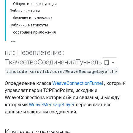
Общественные функции
Публичные типы
Функция выключения
Публичные атрибуты
состояние приложения
нл
::
Переплетение
::
ТкачествоСоединенияТуннель
#include <src/lib/core/WeaveMessageLayer.h>
Определение класса
WeaveConnectionTunnel
, который
управляет парой TCPEndPoints, исходные
WeaveConnections которых были связаны, и между
которыми
WeaveMessageLayer
пересылает все
данные и закрытия соединений.
Краткое содержание