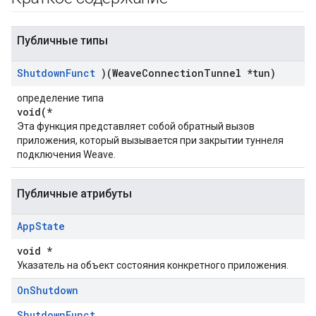
Публичные типы
Shutdown
Funct
)(Weave
Connection
Tunnel *tun)
определение типа
void(*
Эта функция представляет собой обратный вызов
приложения, который вызывается при закрытии туннеля
подключения Weave.
Публичные атрибуты
App
State
void *
Указатель на объект состояния конкретного приложения.
On
Shutdown
ShutdownFunct