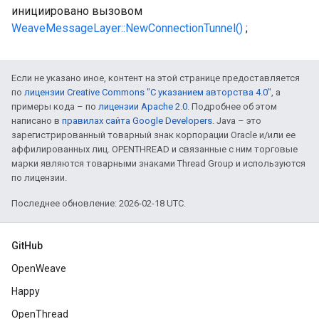
инициировано вызовом
WeaveMessageLayer::NewConnectionTunnel()
;
Если не указано иное, контент на этой странице предоставляется
по
лицензии Creative Commons "С указанием авторства 4.0"
, а
примеры кода – по
лицензии Apache 2.0
. Подробнее об этом
написано в
правилах сайта Google Developers
. Java – это
зарегистрированный товарный знак корпорации Oracle и/или ее
аффилированных лиц. OPENTHREAD и связанные с ним торговые
марки являются товарными знаками Thread Group и используются
по лицензии.
Последнее обновление: 2026-02-18 UTC.
GitHub
OpenWeave
Happy
OpenThread