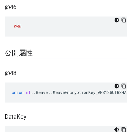
@46
@46
公開屬性
@48
union
nl
::
Weave
::
WeaveEncryptionKey_AES128CTRSHA1
:
Data
Key