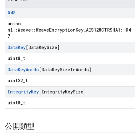
@48
union
nl::Weave::WeaveEncryptionKey_AES128CTRSHA1::@4
7
Data
Key
[Data
Key
Size]
uint8_t
Data
Key
Words
[Data
Key
Size
In
Words]
uint32_t
Integrity
Key
[Integrity
Key
Size]
uint8_t
公開類型