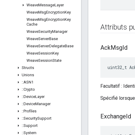
Weave
Message
Layer
Weave
Msg
Encryption
Key
Weave
Msg
Encryption
Key
Cache
Attributs p
Weave
Security
Manager
Weave
Server
Base
Weave
Server
Delegate
Base
Ack
Msg
Id
Weave
Session
Key
Weave
Session
State
uint32_t Ac
Structs
Unions
::
ASN1
Facultatif : Ide
::
Crypto
::
Device
Layer
Spécifié lorsqu
::
Device
Manager
::
Profiles
Exchange
Id
::
Security
Support
::
Support
::
System