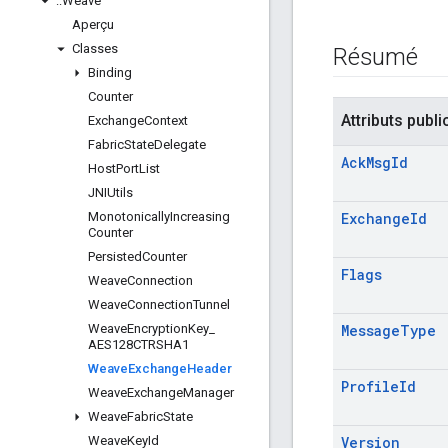
::
Weave
Aperçu
Classes
Résumé
Binding
Counter
Attributs publi
Exchange
Context
Fabric
State
Delegate
Ack
Msg
Id
Host
Port
List
JNIUtils
Monotonically
Increasing
Exchange
Id
Counter
Persisted
Counter
Flags
Weave
Connection
Weave
Connection
Tunnel
Weave
Encryption
Key
_
Message
Type
AES128CTRSHA1
Weave
Exchange
Header
Profile
Id
Weave
Exchange
Manager
Weave
Fabric
State
Weave
Key
Id
Version