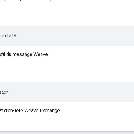
ofileId
rofil du message Weave.
sion
at d'en-tête Weave Exchange.