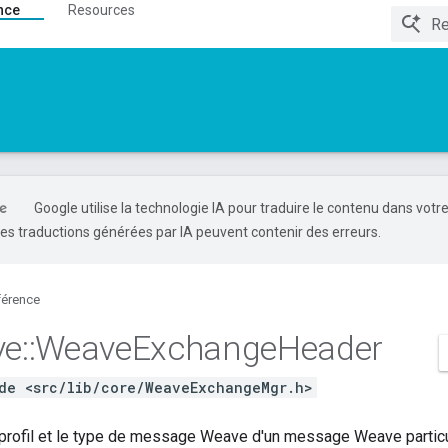
nce
Resources
Google utilise la technologie IA pour traduire le contenu dans votr
es traductions générées par IA peuvent contenir des erreurs.
férence
ve
::
Weave
Exchange
Header
de <src/lib/core/WeaveExchangeMgr.h>
e profil et le type de message Weave d'un message Weave partic