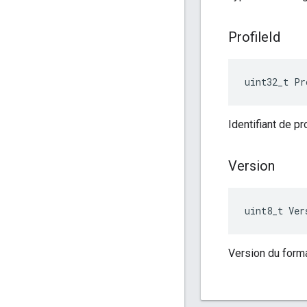
Profile
Id
uint32_t Pr
Identifiant de p
Version
uint8_t Ver
Version du form