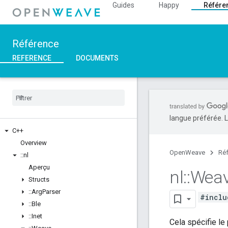
Guides
Happy
Référe
Référence
REFERENCE
DOCUMENTS
langue préférée. L
C++
Overview
OpenWeave
Ré
::
nl
Aperçu
nl
::
Wea
Structs
::
Arg
Parser
#inclu
::
Ble
::
Inet
Cela spécifie l