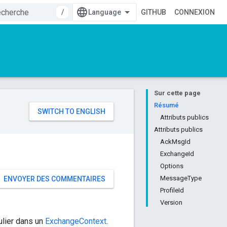
/
GITHUB
CONNEXION
Sur cette page
e
Résumé
Attributs publics
Attributs publics
AckMsgId
ExchangeId
Options
MessageType
ENVOYER DES COMMENTAIRES
ProfileId
Version
ulier dans un
ExchangeContext
.