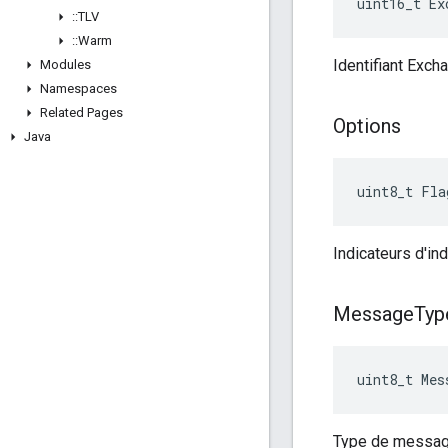
uint16_t Ex
::
TLV
::
Warm
Identifiant Exc
Modules
Namespaces
Related Pages
Options
Java
uint8_t Fla
Indicateurs d'in
Message
Typ
uint8_t Mes
Type de message