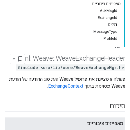
מאפיינים ציבוריים
AckMsgId
ExchangeId
דגלים
MessageType
ProfileId
nl
::
Weave
::
Weave
Exchange
Header
#include <src/lib/core/WeaveExchangeMgr.h>
פעולה זו מציינת את פרופיל Weave ואת סוג ההודעה של הודעת
Weave מסוימת בתוך
ExchangeContext
.
סיכום
מאפיינים ציבוריים