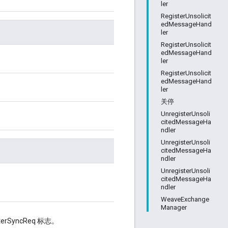
ler
RegisterUnsolicit
edMessageHand
ler
RegisterUnsolicit
edMessageHand
ler
RegisterUnsolicit
edMessageHand
ler
关停
UnregisterUnsoli
citedMessageHa
ndler
UnregisterUnsoli
citedMessageHa
ndler
UnregisterUnsoli
citedMessageHa
ndler
WeaveExchange
Manager
SyncReq 标志。