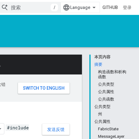
/
GITHUB
登录
本页内容
。
摘要
构造函数和析构
函数
含错
公共类型
公共属性
公共函数
公共类型
州
公共属性
#include
FabricState
发送反馈
MessageLayer