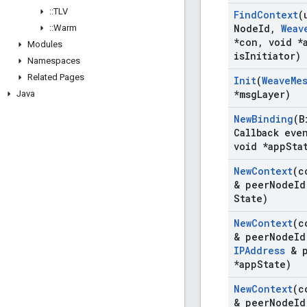
::
TLV
Find
Context
(
Node
Id
,
Weav
::
Warm
*con
,
void *
Modules
is
Initiator)
Namespaces
Related Pages
Init
(
Weave
Me
*msg
Layer)
Java
New
Binding
(B
Callback eve
void *app
Sta
New
Context
(c
& peer
Node
Id
State)
New
Context
(c
& peer
Node
Id
IPAddress
& p
*app
State)
New
Context
(c
& peer
Node
Id