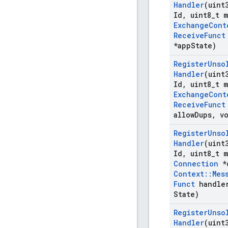
Handler
(uint
Id
,
uint8
_
t 
Exchange
Cont
Receive
Funct
*app
State)
Register
Unso
Handler
(uint
Id
,
uint8
_
t 
Exchange
Cont
Receive
Funct
allow
Dups
,
vo
Register
Unso
Handler
(uint
Id
,
uint8
_
t 
Connection
*
Context
::
Mes
Funct
handle
State)
Register
Unso
Handler
(uint