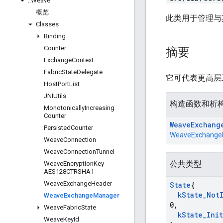
::
Weave
概览
此类用于管理与其他 
Classes
Binding
Counter
摘要
Exchange
Context
Fabric
State
Delegate
它可代表更高层工
Host
Port
List
JNIUtils
构造函数和析
Monotonically
Increasing
Counter
Weave
Exchang
Persisted
Counter
WeaveExchange
Weave
Connection
Weave
Connection
Tunnel
公共类型
Weave
Encryption
Key
_
AES128CTRSHA1
Weave
Exchange
Header
State
{
k
State
_
Not
Weave
Exchange
Manager
0
,
Weave
Fabric
State
k
State
_
Ini
Weave
Key
Id