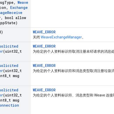
msg
Type
,
Weave
con
,
Exchange
sage
Receive
r
,
bool allow
app
State)
d)
WEAVE_ERROR
关闭
WeaveExchangeManager
。
solicited
WEAVE_ERROR
er
(uint32
_
t
为给定的个人资料标识符取消注册未经请求的消息
solicited
WEAVE_ERROR
er
(uint32
_
t
为给定的个人资料标识符和消息类型取消注册垃圾
nt8
_
t msg
solicited
WEAVE_ERROR
er
(uint32
_
t
为给定的个人资料标识符、消息类型和 Weave 连
nt8
_
t msg
onnection