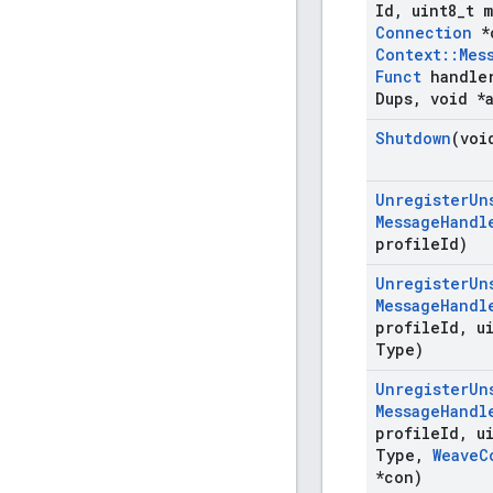
Id
,
uint8
_
t 
Connection
*
Context
::
Mes
Funct
handle
Dups
,
void *
Shutdown
(voi
Unregister
Un
Message
Handl
profile
Id)
Unregister
Un
Message
Handl
profile
Id
,
ui
Type)
Unregister
Un
Message
Handl
profile
Id
,
ui
Type
,
Weave
C
*con)