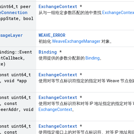
uint64
_
t peer
ExchangeContext
*
e
Connection
从与一组给定参数匹配的池中查找
ExchangeContex
app
State
,
bool
ssage
Layer
WEAVE_ERROR
初始化
WeaveExchangeManager
对象。
inding
::
Event
Binding
*
nt
Callback
,
使用提供的参数分配新的
Binding
。
te)
onst uint64
_
t
ExchangeContext
*
,
void *app
使用对等节点标识符指定的指定对等 Weave 节点
onst uint64
_
t
ExchangeContext
*
,
const
使用对等节点标识符和对等 IP 地址指定的指定对等 W
eer
Addr
,
void
ExchangeContext
。
onst uint64
_
t
ExchangeContext
*
,
const
使用指定接口上的对等节点标识符、对等 IP 地址和目