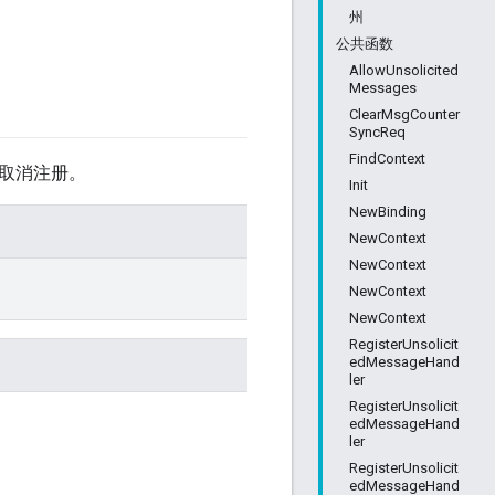
州
公共函数
AllowUnsolicited
Messages
ClearMsgCounter
SyncReq
FindContext
册/取消注册。
Init
NewBinding
NewContext
NewContext
NewContext
NewContext
RegisterUnsolicit
edMessageHand
ler
RegisterUnsolicit
edMessageHand
ler
RegisterUnsolicit
edMessageHand