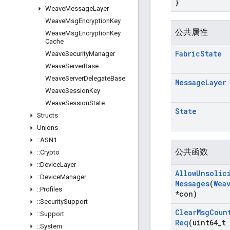
}
Weave
Message
Layer
Weave
Msg
Encryption
Key
公共属性
Weave
Msg
Encryption
Key
Cache
Fabric
State
Weave
Security
Manager
Weave
Server
Base
Weave
Server
Delegate
Base
Message
Layer
Weave
Session
Key
Weave
Session
State
State
Structs
Unions
::
ASN1
公共函数
::
Crypto
::
Device
Layer
Allow
Unsolic
::
Device
Manager
Messages
(
Wea
::
Profiles
*con)
::
Security
Support
Clear
Msg
Coun
::
Support
Req
(uint64
_
t
::
System