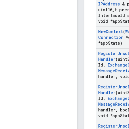
IPAddress
& p
uint16
_
t pee
Interface
Id 
void *app
Sta
New
Context
(
W
Connection
*
*app
State)
Register
Unso
Handler
(uint
Id
,
Exchange
Message
Recei
handler
,
void
Register
Unso
Handler
(uint
Id
,
Exchange
Message
Recei
handler
,
bool
void *app
Sta
Register
Unso