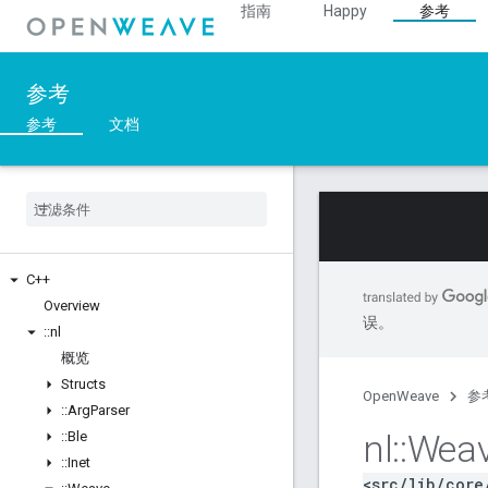
指南
Happy
参考
参考
参考
文档
C++
Overview
误。
::
nl
概览
Structs
OpenWeave
参
::
Arg
Parser
nl
::
Wea
::
Ble
::
Inet
<src/lib/core