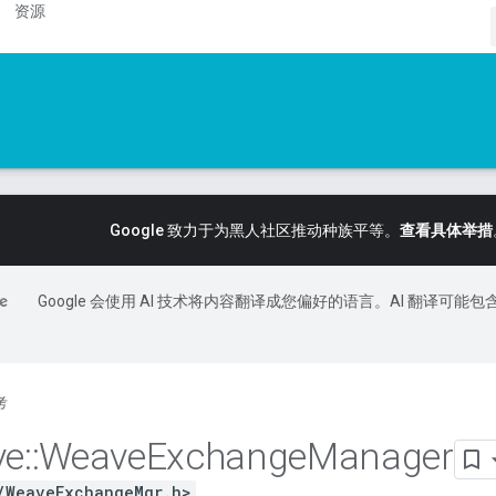
资源
Google 致力于为黑人社区推动种族平等。
查看具体举措
Google 会使用 AI 技术将内容翻译成您偏好的语言。AI 翻译可能包
考
ve
::
Weave
Exchange
Manager
/WeaveExchangeMgr.h>