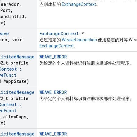
eer
Addr
,
点创建新的
ExchangeContext
。
r
Port
,
send
Intf
Id
,
te)
eave
ExchangeContext
*
con
,
void
通过指定的
WeaveConnection
使用指定的对等 Wea
ExchangeContext
。
licited
Message
WEAVE_ERROR
32
_
t profile
为给定的个人资料标识符注册垃圾邮件处理程序。
Context
::
ve
Funct
 *app
State)
licited
Message
WEAVE_ERROR
32
_
t profile
为给定的个人资料标识符注册垃圾邮件处理程序。
Context
::
ve
Funct
 allow
Dups
,
te)
licited
Message
WEAVE_ERROR