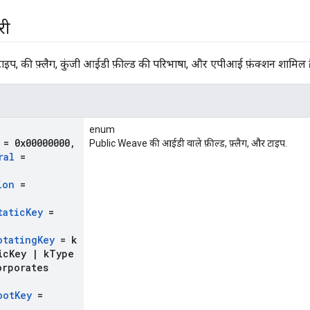
री
 टाइप, की फ़्लैग, कुंजी आईडी फ़ील्ड की परिभाषा, और एपीआई फ़ंक्शन शामिल है
enum
= 0x00000000
,
Public Weave की आईडी वाले फ़ील्ड, फ़्लैग, और टाइप.
ral
=
ion
=
tatic
Key
=
otating
Key
= k
ic
Key
|
k
Type
orporates
oot
Key
=