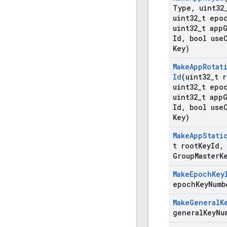
Type
,
uint32
uint32
_
t epo
uint32
_
t app
Id
,
bool use
Key)
Make
App
Rotat
Id
(uint32
_
t r
uint32
_
t epo
uint32
_
t app
Id
,
bool use
Key)
Make
App
Stati
t root
Key
Id
,
Group
Master
K
Make
Epoch
Key
epoch
Key
Numb
Make
General
K
general
Key
Nu