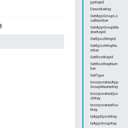
ppKeyId
DescribeKey
GetAppGroupLo
calNumber
ं.
GetAppGroupMa
sterKeyId
GetEpochKeyId
GetEpochKeyNu
mber
GetRootKeyId
GetRootKeyNum
ber
GetType
IncorporatesApp
GroupMasterKey
IncorporatesEpo
chKey
IncorporatesRoo
tKey
IsAppEpochKey
IsAppGroupKey