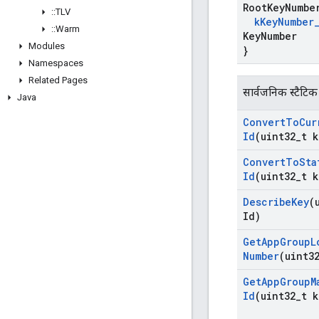
Root
Key
Numbe
::
TLV
k
Key
Number
::
Warm
Key
Number
Modules
}
Namespaces
Related Pages
सार्वजनिक स्टैटिक
Java
Convert
To
Cur
Id
(uint32
_
t k
Convert
To
Sta
Id
(uint32
_
t k
Describe
Key
(
Id)
Get
App
Group
L
Number
(uint3
Get
App
Group
M
Id
(uint32
_
t k