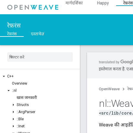
मार्गदर्शिका
Happy
रेफ़रंस
रेफ़रंस
रेफ़रंस
दस्तावेज़
इस्तेमाल करता है. एआई 
C++
Overview
OpenWeave
रेफ़
::
nl
खास जानकारी
nl
::
Wea
Structs
::
Arg
Parser
<src/lib/core
::
Ble
Weave की आइडेंटि
::
Inet