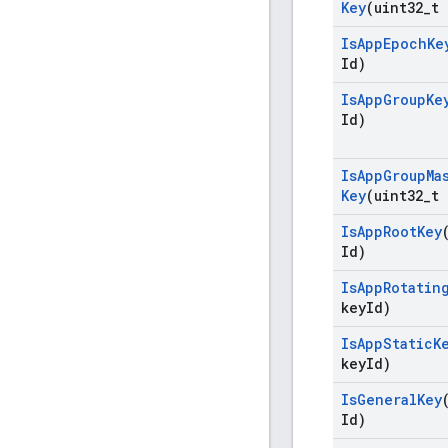
Key
(uint32
_
t 
Is
App
Epoch
Ke
Id)
Is
App
Group
Ke
Id)
Is
App
Group
Ma
Key
(uint32
_
t 
Is
App
Root
Key
Id)
Is
App
Rotatin
key
Id)
Is
App
Static
K
key
Id)
Is
General
Key
Id)