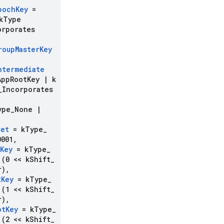
poch
Key
=
k
Type
orporates
roup
Master
Key
ntermediate
App
Root
Key
|
k
_
Incorporates
ype
_
None
|
ret
= k
Type
_
001
,
Key
= k
Type
_
(0 << k
Shift
_
r)
,
t
Key
= k
Type
_
(1 << k
Shift
_
r)
,
ot
Key
= k
Type
_
(2 << k
Shift
_