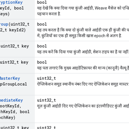
ryption
Key
bool
ey
Id
,
bool
यह देखें कि क्या दिया गया कुंजी आईडी, Weave मैसेज को एन्क्रि
Keys)
पहचान करता है.
roup
(uint32
_
t
bool
2
_
t key
Id2)
यह तय करता है कि क्या दो कुंजी वाले आईडी एक ही कुंजी की पहचा
में, कुंजियों का एक ही समूह किसी खास epoch से अलग है.
(uint32
_
t key
bool
यह तय करें कि दिया गया कुंजी आईडी, सेशन टाइप का है या नहीं
(uint32
_
t key
bool
यह पता लगाएं कि मुख्य आइडेंटिफ़ायर की मान्य (कानूनी) वैल्यू है
Master
Key
uint32_t
pp
Group
Local
ऐप्लिकेशन समूह स्थानीय नंबर दिए गए ऐप्लिकेशन समूह मास्टर
mediate
Key
uint32_t
oot
Key
Id
,
मूल कुंजी आईडी दिए गए ऐप्लिकेशन का इंटरमीडिएट कुंजी आईड
ch
Key
Id
,
bool
och
Key)
(uint32
_
t key
uint32_t