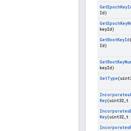
Get
Epoch
Key
I
Id)
Get
Epoch
Key
N
key
Id)
Get
Root
Key
Id
Id)
Get
Root
Key
Nu
key
Id)
Get
Type
(uint
Incorporates
Key
(uint32
_
t 
Incorporates
Key
(uint32
_
t 
Incorporates