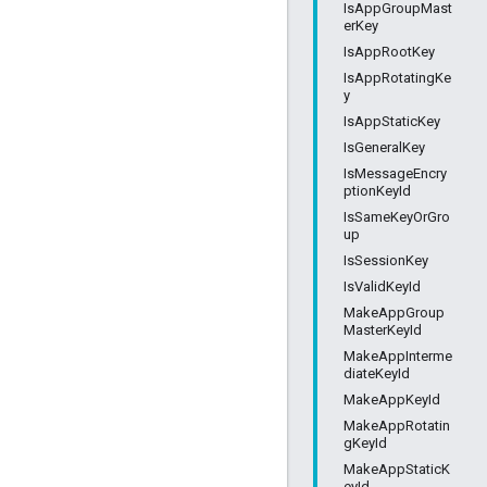
IsAppGroupMast
erKey
IsAppRootKey
IsAppRotatingKe
y
IsAppStaticKey
IsGeneralKey
IsMessageEncry
ptionKeyId
IsSameKeyOrGro
up
IsSessionKey
IsValidKeyId
MakeAppGroup
MasterKeyId
MakeAppInterme
diateKeyId
MakeAppKeyId
MakeAppRotatin
gKeyId
MakeAppStaticK
eyId