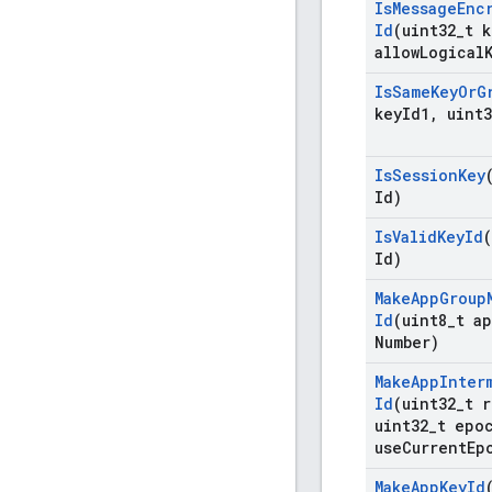
Is
Message
Enc
Id
(uint32
_
t k
allow
Logical
Is
Same
Key
Or
G
key
Id1
,
uint3
Is
Session
Key
Id)
Is
Valid
Key
Id
Id)
Make
App
Group
Id
(uint8
_
t a
Number)
Make
App
Inter
Id
(uint32
_
t r
uint32
_
t epo
use
Current
Ep
Make
App
Key
Id