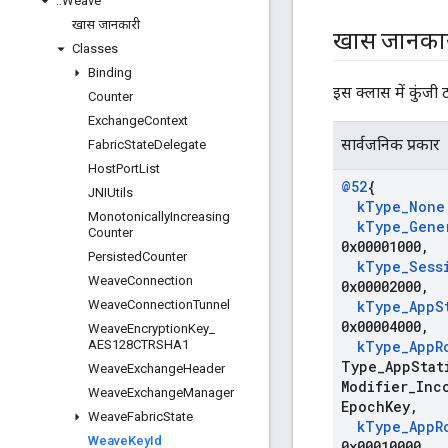
::
Weave
खास जानकारी
खास जानका
Classes
Binding
इस क्लास में कुंजी
Counter
Exchange
Context
सार्वजनिक प्रकार
Fabric
State
Delegate
Host
Port
List
@52
{
JNIUtils
k
Type
_
None
Monotonically
Increasing
k
Type
_
Gene
Counter
0x00001000
,
Persisted
Counter
k
Type
_
Sess
Weave
Connection
0x00002000
,
Weave
Connection
Tunnel
k
Type
_
App
S
0x00004000
,
Weave
Encryption
Key
_
AES128CTRSHA1
k
Type
_
App
R
Type
_
App
Stat
Weave
Exchange
Header
Modifier
_
Inc
Weave
Exchange
Manager
Epoch
Key
,
Weave
Fabric
State
k
Type
_
App
R
Weave
Key
Id
0x00010000
,