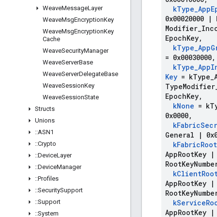
Weave
Message
Layer
k
Type
_
App
E
0x00020000
|
Weave
Msg
Encryption
Key
Modifier
_
Inc
Weave
Msg
Encryption
Key
Epoch
Key
,
Cache
k
Type
_
App
G
Weave
Security
Manager
= 0x00030000
,
Weave
Server
Base
k
Type
_
App
I
Weave
Server
Delegate
Base
Key
= k
Type
_
Weave
Session
Key
Type
Modifier
Epoch
Key
,
Weave
Session
State
k
None
= k
T
Structs
0x0000
,
Unions
k
Fabric
Sec
::
ASN1
General
|
0x0
::
Crypto
k
Fabric
Root
App
Root
Key
|
::
Device
Layer
Root
Key
Numbe
::
Device
Manager
k
Client
Roo
::
Profiles
App
Root
Key
|
::
Security
Support
Root
Key
Numbe
::
Support
k
Service
Ro
App
Root
Key
|
::
System