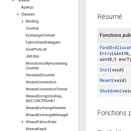
::
Weave
Aperçu
Classes
Résumé
Binding
Counter
Fonctions pub
Exchange
Context
Fabric
State
Delegate
Find
Or
Alloca
Host
Port
List
Entry
(uint16
_
JNIUtils
uint8
_
t enc
T
Monotonically
Increasing
Counter
Init
(void)
Persisted
Counter
Reset
(void)
Weave
Connection
Weave
Connection
Tunnel
Shutdown
(voi
Weave
Encryption
Key
_
AES128CTRSHA1
Weave
Exchange
Header
Fonctions 
Weave
Exchange
Manager
Weave
Fabric
State
Weave
Key
Id