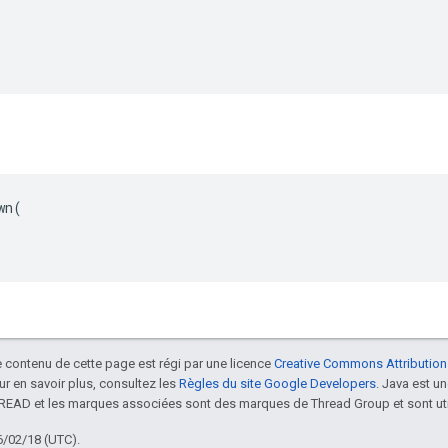
n(

le contenu de cette page est régi par une licence
Creative Commons Attribution
our en savoir plus, consultez les
Règles du site Google Developers
. Java est 
HREAD et les marques associées sont des marques de Thread Group et sont uti
6/02/18 (UTC).