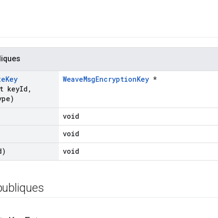
liques
te
Key
WeaveMsgEncryptionKey
*
t key
Id
,
ype)
void
void
d)
void
publiques