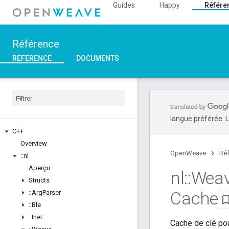
Guides
Happy
Référe
Référence
REFERENCE
DOCUMENTS
langue préférée. L
C++
Overview
OpenWeave
Ré
::
nl
Aperçu
nl
::
Wea
Structs
Cache
::
Arg
Parser
::
Ble
::
Inet
Cache de clé po