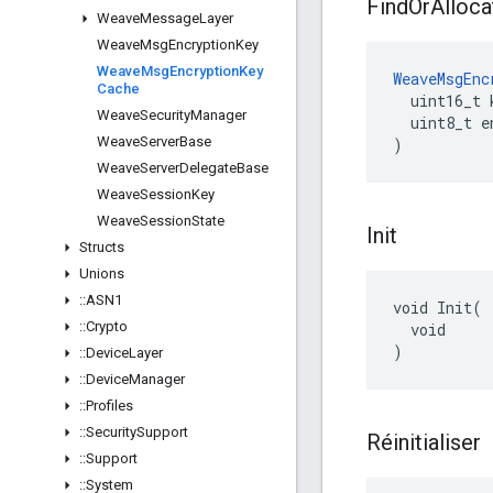
Find
Or
Alloca
Weave
Message
Layer
Weave
Msg
Encryption
Key
Weave
Msg
Encryption
Key
WeaveMsgEnc
Cache
  uint16_t k
Weave
Security
Manager
  uint8_t e
Weave
Server
Base
)
Weave
Server
Delegate
Base
Weave
Session
Key
Weave
Session
State
Init
Structs
Unions
::
ASN1
void Init(

::
Crypto
  void

)
::
Device
Layer
::
Device
Manager
::
Profiles
::
Security
Support
Réinitialiser
::
Support
::
System