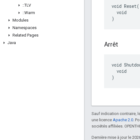
::
TLV
void Reset(

  void

::
Warm
)
Modules
Namespaces
Related Pages
Java
Arrêt
void Shutdow
  void

)
Sauf indication contraire, 
une licence
Apache 2.0
. P
sociétés affiliées. OPENT
Dernière mise à jour le 202