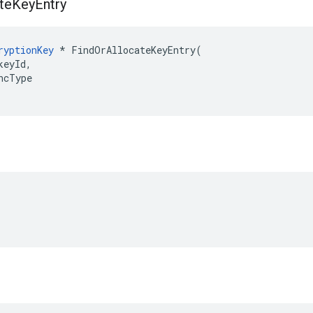
te
Key
Entry
ryptionKey
 * FindOrAllocateKeyEntry(

eyId,

ncType
