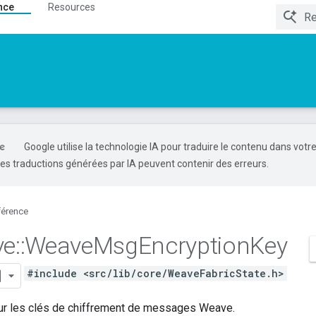
nce
Resources
Google utilise la technologie IA pour traduire le contenu dans votr
es traductions générées par IA peuvent contenir des erreurs.
férence
ve
::
Weave
Msg
Encryption
Key
#include <src/lib/core/WeaveFabricState.h>
ur les clés de chiffrement de messages Weave.