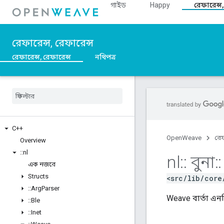
গাইড
Happy
রেফারেন্স,
রেফারেন্স, রেফারেন্স
রেফারেন্স, রেফারেন্স
নথিপত্র
C++
OpenWeave
রেফ
Overview
::
nl
nl
::
বুনা
::
এক নজরে
Structs
<src/lib/core
::
Arg
Parser
Weave বার্তা এনক
::
Ble
::
Inet