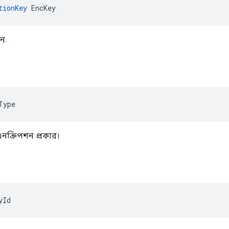
tionKey
 EncKey
ন.
Type
 এনক্রিপশন প্রকার।
yId