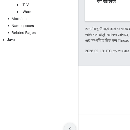
কী আইডি।
::
TLV
::
Warm
Modules
Namespaces
অন্য কিছু উল্লেখ করা না থাকলে,
Related Pages
লাইসেন্স প্রাপ্ত। আরও জানতে
Java
এর সম্পর্কিত চিহ্ন হল Threa
2026-02-18 UTC-তে শেষবা
GitHub
OpenWeave
Happy
OpenThread
শর্তাবলী
গোপনীয়তা
Manage cookies