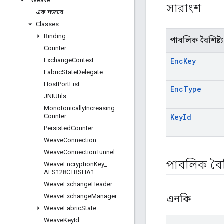
::
Weave
সারাংশ
এক নজরে
Classes
Binding
পাবলিক বৈশিষ্ট্য
Counter
Exchange
Context
Enc
Key
Fabric
State
Delegate
Host
Port
List
Enc
Type
JNIUtils
Monotonically
Increasing
Counter
Key
Id
Persisted
Counter
Weave
Connection
Weave
Connection
Tunnel
পাবলিক বৈশি
Weave
Encryption
Key
_
AES128CTRSHA1
Weave
Exchange
Header
Weave
Exchange
Manager
এনকি
Weave
Fabric
State
Weave
Key
Id