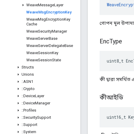
WeaveEncryp
Weave
Message
Layer
Weave
Msg
Encryption
Key
Weave
Msg
Encryption
Key
গোপন মূল উপাদা
Cache
Weave
Security
Manager
Weave
Server
Base
Enc
Type
Weave
Server
Delegate
Base
Weave
Session
Key
Weave
Session
State
uint8_t Enc
Structs
Unions
কী দ্বারা সমর্থিত
::
ASN1
::
Crypto
::
Device
Layer
কীআইডি
::
Device
Manager
::
Profiles
uint16_t Ke
::
Security
Support
::
Support
::
System