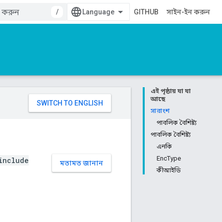
/
GITHUB
সাইন-ইন করুন
এই পৃষ্ঠায় যা যা
আছে
সারাংশ
পাবলিক বৈশিষ্ট্য
পাবলিক বৈশিষ্ট্য
এনকি
EncType
include
মতামত জানান
কীআইডি