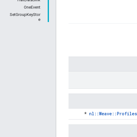
OneEvent
SetGroupKeyStor
e
*
nl::Weave::Profile