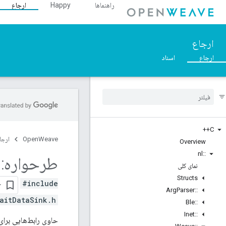
راهنماها
Happy
ارجاع
ارجاع
ارجاع
اسناد
C++
OpenWeave
ارجا
Overview
nl
::
طرحواره
::
نمای کلی
Structs
#include
Arg
Parser
::
aitDataSink.h>
Ble
::
Inet
::
حاوی رابط‌هایی برای 