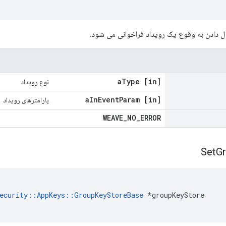
ل دادن به وقوع یک رویداد فراخوانی می شود.
Type
[in] a
نوع رویداد
In
Event
Param
[in] a
پارامترهای رویداد
WEAVE
_
NO
_
ERROR
Set
G
ecurity::AppKeys::GroupKeyStoreBase
 *groupKeyStore
