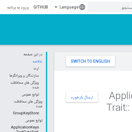
GITHUB
ورود به برنامه
در این صفحه
خلاصه
ارث
سازندگان و ویرانگرها
ویژگی های محافظت
شده
توابع عمومی
ارسال بازخورد
ویژگی های محافظت
Trait
::
شده
GroupKeyStore
توابع عمومی
ApplicationKeys
TraitDataSink