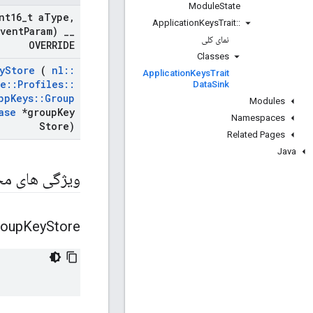
Module
State
nt16
_
t a
Type
,
Application
Keys
Trait
::
Event
Param)
_
_
نمای کلی
OVERRIDE
Classes
y
Store
(
nl
::
Application
Keys
Trait
ve
::
Profiles
::
Data
Sink
pp
Keys
::
Group
Modules
ase
*group
Key
Namespaces
Store)
Related Pages
Java
ویژگی های م
roup
Key
Store