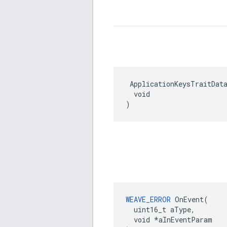
 ApplicationKeysTraitData
  void

)
WEAVE_ERROR
 OnEvent(

  uint16_t aType,

  void *aInEventParam
