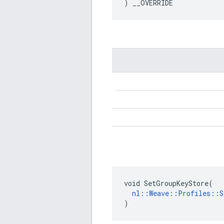
) __OVERRIDE
void SetGroupKeyStore(

nl::Weave::Profiles::S
)