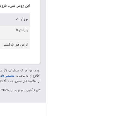
این روش شیء فروشگا
جزئیات
پارامترها
ارزش های بازگشتی
جز در مواردی که غیراز این ذکر
اطلاع از جزئیات، به
خطمشی‌های سایت elopers
آن، علامت‌های تجاری Thread Group هستند و تحت پروانه استفاده می‌شوند.
تاریخ آخرین به‌روزرسانی 2026-02-18 به‌وقت ساعت هماهنگ جهانی.
GitHub