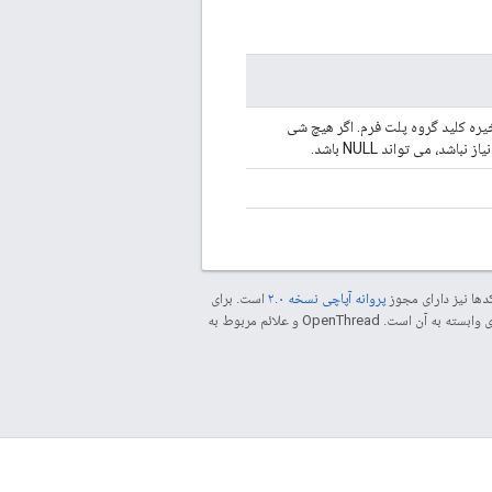
یره کلید گروه پلت فرم. اگر هیچ شی
اشد، می تواند NULL باشد.
دها نیز دارای مجوز
پروانه آپاچی نسخه ۲.۰
است. برای
مراجعه کنید. جاوا علامت تجاری ثبت‌شده Oracle و/یا شرکت‌های وابسته به آن است. ‫OpenThread و علائم مربوط به