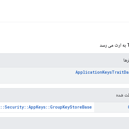
رها
Application
Keys
Trait
Da
ت شده
s::Security::AppKeys::GroupKeyStoreBase