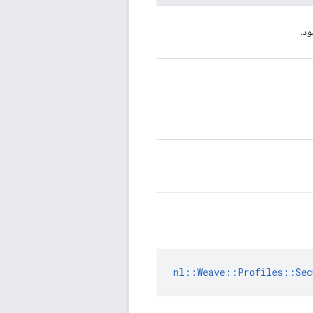
ود.
nl::Weave::Profiles::Sec