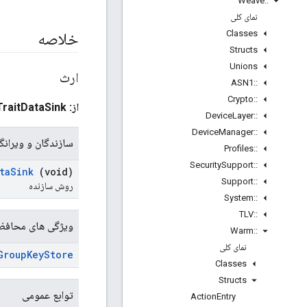
Weave
::
نمای کلی
Classes
خلاصه
Structs
Unions
ارث
ASN1
::
Crypto
::
از: TraitDataSink به ارث می رسد
Device
Layer
::
Device
Manager
::
سازندگان و ویرانگ
Profiles
::
Security
Support
::
ta
Sink
(void)
Support
::
روش سازنده
System
::
TLV
::
ویژگی های محافظ
Warm
::
نمای کلی
Group
Key
Store
Classes
Structs
توابع عمومی
Action
Entry