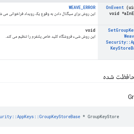
WEAVE_ERROR
On
Event
(ui
void *a
In
این روش برای سیگنال دادن به وقوع یک رویداد فراخوانی می ش
void
Set
Group
Ke
Wea
این روش شیء فروشگاه کلید خاص پلتفرم را تنظیم می کند.
Security
::
A
Key
Store
B
حافظت شده
G
urity::AppKeys::GroupKeyStoreBase
 * GroupKeyStore