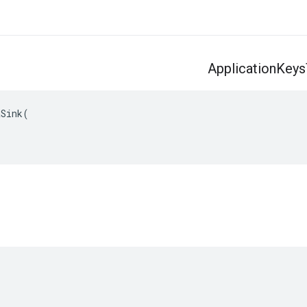
Application
Keys
Sink(
