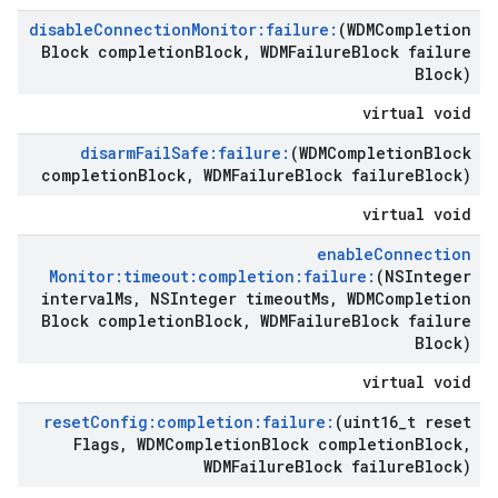
disable
Connection
Monitor:failure:
(WDMCompletion
Block completion
Block
,
WDMFailure
Block failure
Block)
virtual void
disarm
Fail
Safe:failure:
(WDMCompletion
Block
completion
Block
,
WDMFailure
Block failure
Block)
virtual void
enable
Connection
Monitor:timeout:completion:failure:
(NSInteger
interval
Ms
,
NSInteger timeout
Ms
,
WDMCompletion
Block completion
Block
,
WDMFailure
Block failure
Block)
virtual void
reset
Config:completion:failure:
(uint16
_
t reset
Flags
,
WDMCompletion
Block completion
Block
,
WDMFailure
Block failure
Block)