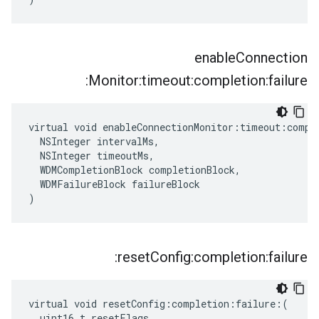
enable
Connection
Monitor:timeout:completion:failure:
virtual void enableConnectionMonitor:timeout:comple
  NSInteger intervalMs,

  NSInteger timeoutMs,

  WDMCompletionBlock completionBlock,

  WDMFailureBlock failureBlock

)
reset
Config:completion:failure:
virtual void resetConfig:completion:failure:(

  uint16_t resetFlags,
