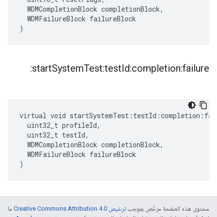
  WDMCompletionBlock completionBlock,

  WDMFailureBlock failureBlock

)
start
System
Test:test
Id:completion:failure:
virtual void startSystemTest:testId:completion:fail
  uint32_t profileId,

  uint32_t testId,

  WDMCompletionBlock completionBlock,

  WDMFailureBlock failureBlock

)
محتوى هذه الصفحة مرخّص بموجب
ترخيص Creative Commons Attribution 4.0‏
ما