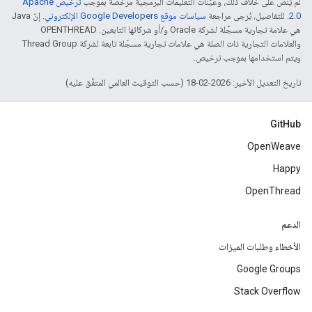
لم يُنصّ على خلاف ذلك، وعيّنات التعليمات البرمجية مرخّصة بموجب
ترخيص Apache
2.0‏
. للتفاصيل، يُرجى مراجعة
سياسات موقع Google Developers الإلكتروني
. إنّ Java
هي علامة تجارية مسجَّلة لشركة Oracle و/أو شركائها التابعين. ‫OPENTHREAD
والعلامات التجارية ذات الصلة هي علامات تجارية مسجّلة تابعة لشركة Thread Group
ويتم استخدامها بموجب ترخيص.
تاريخ التعديل الأخير: 2026-02-18 (حسب التوقيت العالمي المتفَّق عليه)
GitHub
OpenWeave
Happy
OpenThread
الدعم
الأخطاء وطلبات الميزات
Google Groups
Stack Overflow