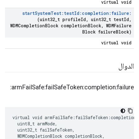
virtual void
start
System
Test:test
Id:completion:failure:
(uint32
_
t profile
Id
,
uint32
_
t test
Id
,
WDMCompletion
Block completion
Block
,
WDMFailure
Block failure
Block)
virtual void
الدوال
arm
Fail
Safe:fail
Safe
Token:completion:failure:
virtual void armFailSafe:failSafeToken:completion:
  uint8_t armMode,

  uint32_t failSafeToken,

  WDMCompletionBlock completionBlock,
