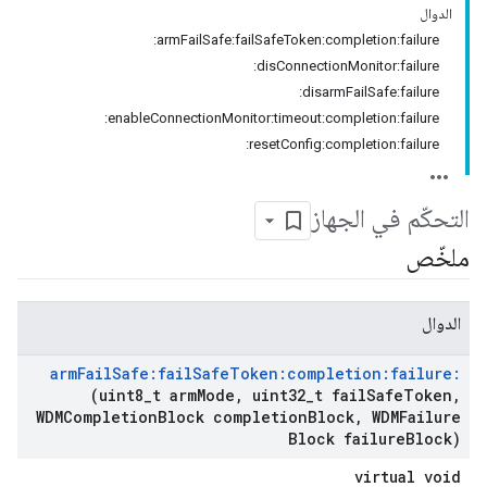
الدوال
armFailSafe:failSafeToken:completion:failure:
disConnectionMonitor:failure:
disarmFailSafe:failure:
enableConnectionMonitor:timeout:completion:failure:
resetConfig:completion:failure:
التحكّم في الجهاز
ملخّص
الدوال
arm
Fail
Safe:fail
Safe
Token:completion:failure:
(uint8
_
t arm
Mode
,
uint32
_
t fail
Safe
Token
,
WDMCompletion
Block completion
Block
,
WDMFailure
Block failure
Block)
virtual void