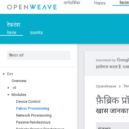
मार्गदर्शिका
Happy
रेफ़रंस
रेफ़रंस
रेफ़रंस
दस्तावेज़
इस्तेमाल करता है. एआई 
C++
Overview
OpenWeave
रेफ़
::
nl
Modules
फ़ैब्रिक प्
Device Control
Fabric Provisioning
खास जानका
Network Provisioning
Passive Rendezvous