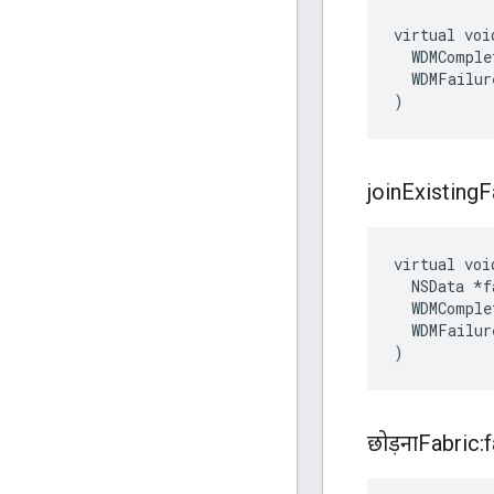
virtual voi
  WDMComple
  WDMFailur
)
join
Existing
F
virtual voi
  NSData *f
  WDMComple
  WDMFailur
)
छोड़नाFabric:f