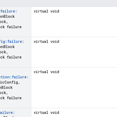
:failure:
virtual void
on
Block
ock
,
ck failure
fig:failure:
virtual void
on
Block
ock
,
ck failure
virtual void
etion:failure:
ric
Config
,
n
Block
ock
,
ck failure
failure:
virtual void