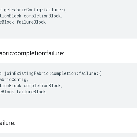
d getFabricConfig:failure:(

tionBlock completionBlock,

eBlock failureBlock

abric:completion:failure:
d joinExistingFabric:completion:failure:(

abricConfig,

tionBlock completionBlock,

eBlock failureBlock

ailure: