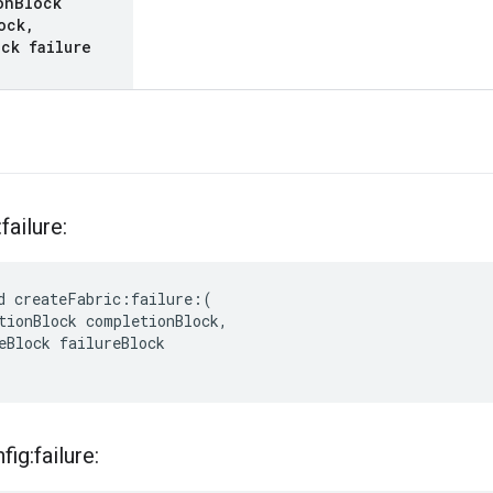
on
Block
ock
,
ck failure
failure:
d createFabric:failure:(

tionBlock completionBlock,

eBlock failureBlock

fig:failure: