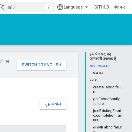
/
GITHUB
प्रवेश करें
इस पेज पर, यह
जानकारी उपलब्ध है
ॉजी का
खास जानकारी
फ़ंक्शन
फ़ंक्शन
createFabric:failu
re:
getFabricConfig:
failure:
सुझाव भेजें
joinExistingFabri
c:completion:fail
ure:
छोड़नाFabric:failur
e: