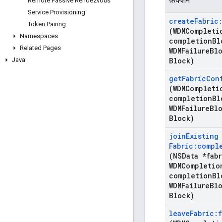
फ़ंक्शन
Remote Passive Rendezvous
Service Provisioning
create
Fabric
Token Pairing
(WDMCompleti
Namespaces
completion
Bl
Related Pages
WDMFailure
Blo
Java
Block)
get
Fabric
Con
(WDMCompleti
completion
Bl
WDMFailure
Blo
Block)
join
Existing
Fabric:compl
(NSData *fab
WDMCompletio
completion
Bl
WDMFailure
Blo
Block)
leave
Fabric: