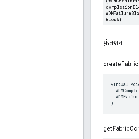
(WDMCompleti
completion
Bl
WDMFailure
Blo
Block)
फ़ंक्शन
create
Fabric:
virtual voi
  WDMComple
  WDMFailur
)
get
Fabric
Con