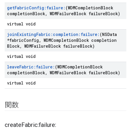
get
Fabric
Config:failure:
(WDMCompletion
Block
completion
Block
,
WDMFailure
Block failure
Block)
virtual void
join
Existing
Fabric:completion:failure:
(NSData
*fabric
Config
,
WDMCompletion
Block completion
Block
,
WDMFailure
Block failure
Block)
virtual void
leave
Fabric:failure:
(WDMCompletion
Block
completion
Block
,
WDMFailure
Block failure
Block)
virtual void
関数
create
Fabric:failure: