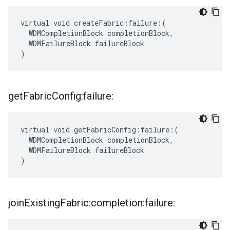
virtual void createFabric:failure:(

  WDMCompletionBlock completionBlock,

  WDMFailureBlock failureBlock

)
get
Fabric
Config:failure:
virtual void getFabricConfig:failure:(

  WDMCompletionBlock completionBlock,

  WDMFailureBlock failureBlock

)
join
Existing
Fabric:completion:failure: