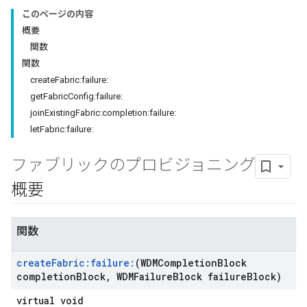
このページの内容
概要
関数
関数
createFabric:failure:
getFabricConfig:failure:
joinExistingFabric:completion:failure:
letFabric:failure:
ファブリックのプロビジョニング
概要
関数
create
Fabric:failure:
(WDMCompletion
Block
completion
Block
,
WDMFailure
Block failure
Block)
virtual void