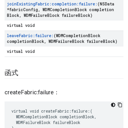
join
Existing
Fabric:completion:failure:
(NSData
*fabric
Config
,
WDMCompletion
Block completion
Block
,
WDMFailure
Block failure
Block)
virtual void
leave
Fabric:failure:
(WDMCompletion
Block
completion
Block
,
WDMFailure
Block failure
Block)
virtual void
函式
create
Fabric:failure：
virtual void createFabric:failure:(

  WDMCompletionBlock completionBlock,

  WDMFailureBlock failureBlock
