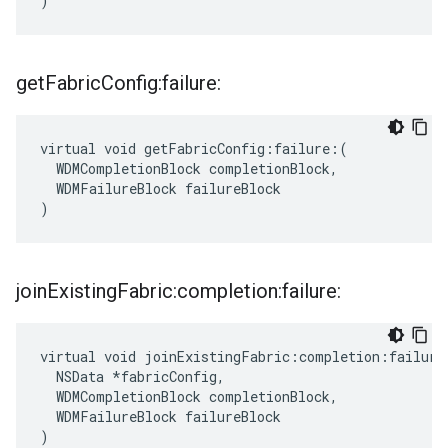
)
get
Fabric
Config:failure:
virtual void getFabricConfig:failure:(

  WDMCompletionBlock completionBlock,

  WDMFailureBlock failureBlock

)
join
Existing
Fabric:completion:failure:
virtual void joinExistingFabric:completion:failure:
  NSData *fabricConfig,

  WDMCompletionBlock completionBlock,

  WDMFailureBlock failureBlock

)