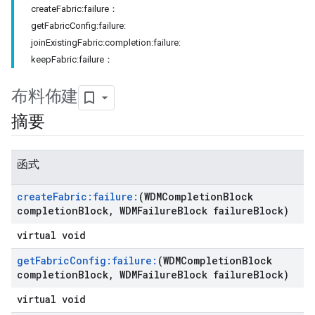
createFabric:failure：
getFabricConfig:failure:
joinExistingFabric:completion:failure:
keepFabric:failure：
布料佈建
摘要
函式
create
Fabric:failure:
(WDMCompletion
Block
completion
Block
,
WDMFailure
Block failure
Block)
virtual void
get
Fabric
Config:failure:
(WDMCompletion
Block
completion
Block
,
WDMFailure
Block failure
Block)
virtual void