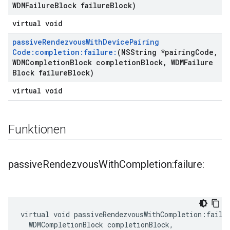
WDMFailure
Block failure
Block)
virtual void
passive
Rendezvous
With
Device
Pairing
Code:completion:failure:
(NSString *pairing
Code
,
WDMCompletion
Block completion
Block
,
WDMFailure
Block failure
Block)
virtual void
Funktionen
passive
Rendezvous
With
Completion:failure:
virtual void passiveRendezvousWithCompletion:failur
  WDMCompletionBlock completionBlock,
