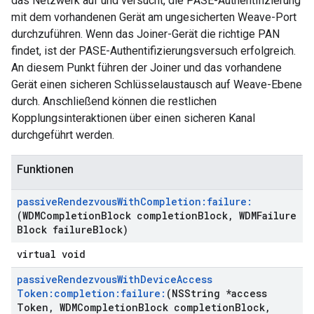
das Netzwerk auf und versucht, die PASE-Authentifizierung
mit dem vorhandenen Gerät am ungesicherten Weave-Port
durchzuführen. Wenn das Joiner-Gerät die richtige PAN
findet, ist der PASE-Authentifizierungsversuch erfolgreich.
An diesem Punkt führen der Joiner und das vorhandene
Gerät einen sicheren Schlüsselaustausch auf Weave-Ebene
durch. Anschließend können die restlichen
Kopplungsinteraktionen über einen sicheren Kanal
durchgeführt werden.
Funktionen
passive
Rendezvous
With
Completion:failure:
(WDMCompletion
Block completion
Block
,
WDMFailure
Block failure
Block)
virtual void
passive
Rendezvous
With
Device
Access
Token:completion:failure:
(NSString *access
Token
,
WDMCompletion
Block completion
Block
,