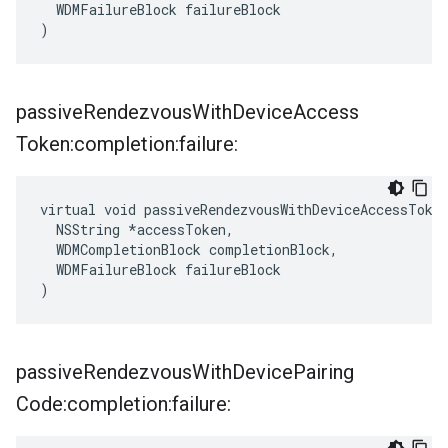
  WDMFailureBlock failureBlock

)
passive
Rendezvous
With
Device
Access
Token:completion:failure:
virtual void passiveRendezvousWithDeviceAccessToken
  NSString *accessToken,

  WDMCompletionBlock completionBlock,

  WDMFailureBlock failureBlock

)
passive
Rendezvous
With
Device
Pairing
Code:completion:failure: