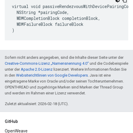
virtual void passiveRendezvousWithDevicePairingCode
  NSString *pairingCode,

  WDMCompletionBlock completionBlock,

  WDMFailureBlock failureBlock

)
Sofern nicht anders angegeben, sind die Inhalte dieser Seite unter der
Creative-Commons-Lizenz „Namensnennung 4.0“
und die Codebeispiele
unter der
Apache 2.0-Lizenz
lizenziert. Weitere Informationen finden Sie
in den
Websiterichtlinien von Google Developers
. Java ist eine
eingetragene Marke von Oracle und/oder seinen Tochterunternehmen.
OPENTHREAD und zugehörige Marken sind Marken der Thread Group
und werden im Rahmen einer Lizenz verwendet.
Zuletzt aktualisiert: 2026-02-18 (UTC).
GitHub
OpenWeave