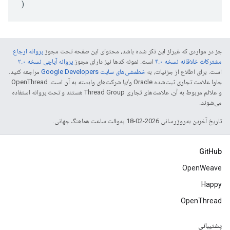
)
جز در مواردی که غیراز این ذکر شده باشد، محتوای این صفحه تحت مجوز
پروانه ارجاع
مشترکات خلاقانه نسخه ۴.۰
است. نمونه کدها نیز دارای مجوز
پروانه آپاچی نسخه ۲.۰
است. برای اطلاع از جزئیات، به
خطمشی‌های سایت Google Developers‏
مراجعه کنید.
جاوا علامت تجاری ثبت‌شده Oracle و/یا شرکت‌های وابسته به آن است. ‫OpenThread
و علائم مربوط به آن، علامت‌های تجاری Thread Group هستند و تحت پروانه استفاده
می‌شوند.
تاریخ آخرین به‌روزرسانی 2026-02-18 به‌وقت ساعت هماهنگ جهانی.
GitHub
OpenWeave
Happy
OpenThread
پشتیبانی