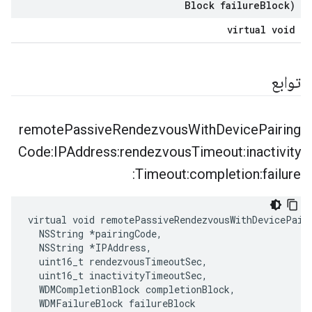
Block failure
Block)
virtual void
توابع
remote
Passive
Rendezvous
With
Device
Pairing
Code:IPAddress:rendezvous
Timeout:inactivity
Timeout:completion:failure:
virtual void remotePassiveRendezvousWithDevicePair
  NSString *pairingCode,

  NSString *IPAddress,

  uint16_t rendezvousTimeoutSec,

  uint16_t inactivityTimeoutSec,

  WDMCompletionBlock completionBlock,

  WDMFailureBlock failureBlock
