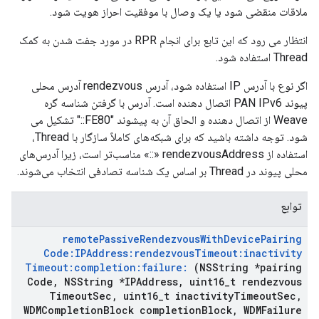
ملاقات منقضی شود یا یک وصال با موفقیت احراز هویت شود.
انتظار می رود که این تابع برای انجام RPR در مورد جفت شدن به کمک
Thread استفاده شود.
اگر نوع با آدرس IP استفاده شود، آدرس rendezvous آدرس محلی
پیوند PAN IPv6 اتصال دهنده است. آدرس با گرفتن شناسه گره
Weave از اتصال دهنده و الحاق آن به پیشوند "FE80::" تشکیل می
شود. توجه داشته باشید که برای شبکه‌های کاملاً سازگار با Thread،
استفاده از rendezvousAddress «::» مناسب‌تر است، زیرا آدرس‌های
محلی پیوند در Thread بر اساس یک شناسه تصادفی انتخاب می‌شوند.
توابع
remote
Passive
Rendezvous
With
Device
Pairing
Code:IPAddress:rendezvous
Timeout:inactivity
Timeout:completion:failure:
(NSString *pairing
Code
,
NSString *IPAddress
,
uint16
_
t rendezvous
Timeout
Sec
,
uint16
_
t inactivity
Timeout
Sec
,
WDMCompletion
Block completion
Block
,
WDMFailure