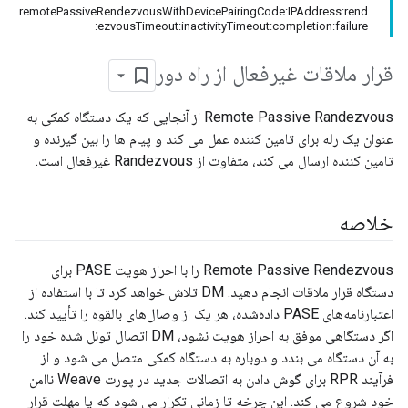
remotePassiveRendezvousWithDevicePairingCode:IPAddress:rend
ezvousTimeout:inactivityTimeout:completion:failure:
قرار ملاقات غیرفعال از راه دور
Remote Passive Randezvous از آنجایی که یک دستگاه کمکی به
عنوان یک رله برای تامین کننده عمل می کند و پیام ها را بین گیرنده و
تامین کننده ارسال می کند، متفاوت از Randezvous غیرفعال است.
خلاصه
Remote Passive Rendezvous را با احراز هویت PASE برای
دستگاه قرار ملاقات انجام دهید. DM تلاش خواهد کرد تا با استفاده از
اعتبارنامه‌های PASE داده‌شده، هر یک از وصال‌های بالقوه را تأیید کند.
اگر دستگاهی موفق به احراز هویت نشود، DM اتصال تونل شده خود را
به آن دستگاه می بندد و دوباره به دستگاه کمکی متصل می شود و از
فرآیند RPR برای گوش دادن به اتصالات جدید در پورت Weave ناامن
خود شروع می کند. این چرخه تا زمانی تکرار می شود که یا مهلت قرار