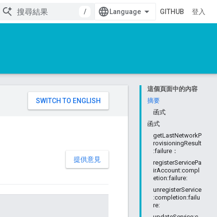
/
GITHUB
登入
這個頁面中的內容
。
摘要
函式
函式
getLastNetworkP
rovisioningResult
:failure：
提供意見
registerServicePa
irAccount:compl
etion:failure:
unregisterService
:completion:failu
re:
updateService:c