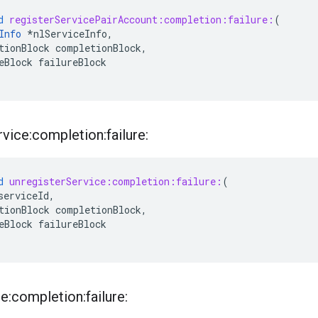
d
registerServicePairAccount:completion:failure:
(
Info
*
nlServiceInfo
,
tionBlock
completionBlock
,
eBlock
failureBlock
rvice:completion:failure:
d
unregisterService:completion:failure:
(
serviceId
,
tionBlock
completionBlock
,
eBlock
failureBlock
e:completion:failure: