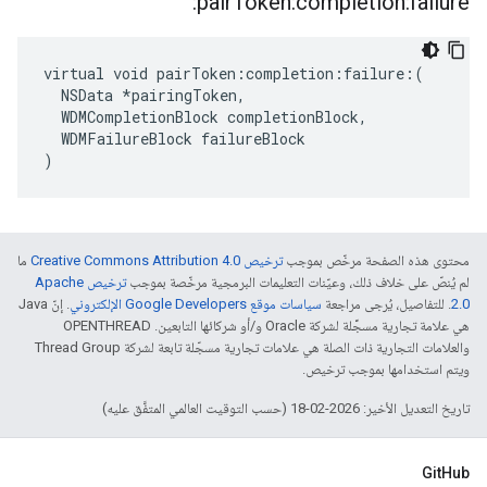
pair
Token:completion:failure:
virtual void pairToken:completion:failure:(

  NSData *pairingToken,

  WDMCompletionBlock completionBlock,

  WDMFailureBlock failureBlock

)
محتوى هذه الصفحة مرخّص بموجب
ترخيص Creative Commons Attribution 4.0‏
ما
لم يُنصّ على خلاف ذلك، وعيّنات التعليمات البرمجية مرخّصة بموجب
ترخيص Apache
2.0‏
. للتفاصيل، يُرجى مراجعة
سياسات موقع Google Developers الإلكتروني
. إنّ Java
هي علامة تجارية مسجَّلة لشركة Oracle و/أو شركائها التابعين. ‫OPENTHREAD
والعلامات التجارية ذات الصلة هي علامات تجارية مسجّلة تابعة لشركة Thread Group
ويتم استخدامها بموجب ترخيص.
تاريخ التعديل الأخير: 2026-02-18 (حسب التوقيت العالمي المتفَّق عليه)
GitHub