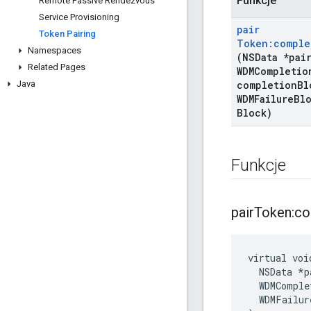
Funkcje
Remote Passive Rendezvous
Service Provisioning
pair
Token Pairing
Token:comple
Namespaces
(NSData *pai
Related Pages
WDMCompletio
Java
completion
Bl
WDMFailure
Blo
Block)
Funkcje
pair
Token:com
virtual voi
  NSData *p
  WDMComple
  WDMFailur