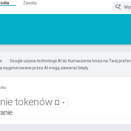
ródła
Zasoby
Google używa technologii AI do tłumaczenia treści na Twój pref
ia wygenerowane przez AI mogą zawierać błędy.
ódła
nie tokenów
anie