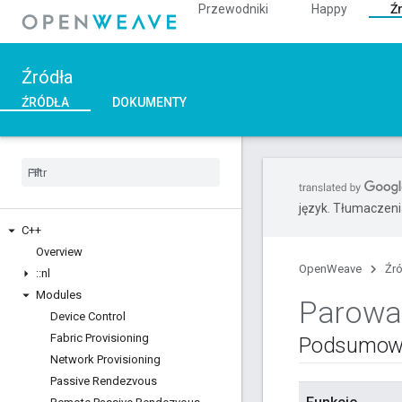
Przewodniki
Happy
Ź
Źródła
ŹRÓDŁA
DOKUMENTY
język. Tłumaczen
C++
Overview
OpenWeave
Źr
::
nl
Modules
Parowa
Device Control
Fabric Provisioning
Podsumow
Network Provisioning
Passive Rendezvous