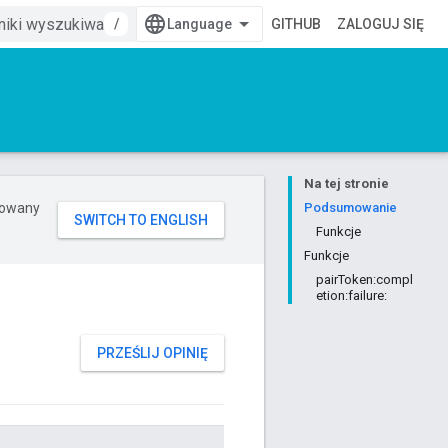
/
GITHUB
ZALOGUJ SIĘ
Na tej stronie
erowany
Podsumowanie
Funkcje
Funkcje
pairToken:compl
etion:failure:
PRZEŚLIJ OPINIĘ