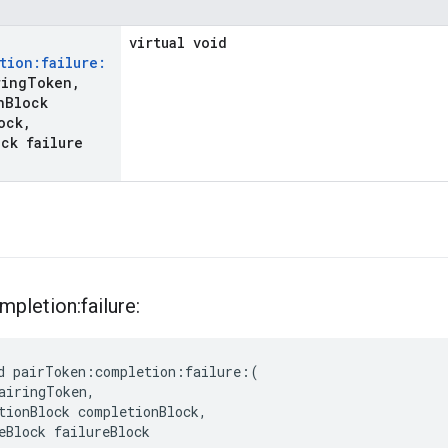
virtual void
tion:failure:
ring
Token
,
n
Block
ock
,
ck failure
pletion:failure:
d pairToken:completion:failure:(

airingToken,

tionBlock completionBlock,

eBlock failureBlock
