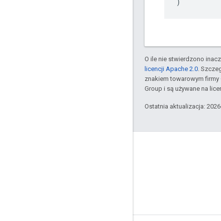
)
O ile nie stwierdzono inacze
licencji Apache 2.0
. Szcze
znakiem towarowym firmy 
Group i są używane na licen
Ostatnia aktualizacja: 202
GitHub
OpenWeave
Happy
OpenThread