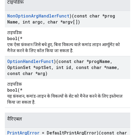
टाइपडिफ़
Non
Option
Arg
Handler
Funct
)(const char *prog
Name
,
int argc
,
char *argv[])
टाइपडिफ़
bool(*
एक ऐसा फ़ंक्शन जिसे बचे हुए, बिना विकल्प वाले कमांड लाइन आर्ग्युमेंट को
मैनेज करने के लिए कॉल किया जा सकता है.
Option
Handler
Funct
)(const char *prog
Name
,
Option
Set *opt
Set
,
int id
,
const char *name
,
const char *arg)
टाइपडिफ़
bool(*
यह फ़ंक्शन, कमांड-लाइन के विकल्पों के सेट को मैनेज करने के लिए इस्तेमाल
किया जा सकता है.
वैरिएबल
Print
Arg
Error
= Default
Print
Arg
Error)(const char