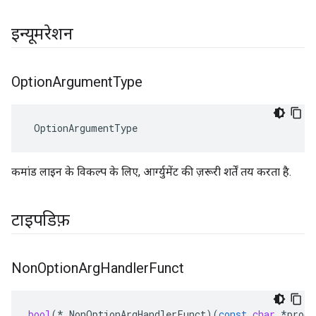
इन्यूमरेशन
Option
Argument
Type
 OptionArgumentType
कमांड लाइन के विकल्प के लिए, आर्ग्युमेंट की ज़रूरी शर्तें तय करता है.
टाइपडिफ़
Non
Option
Arg
Handler
Funct
bool
(
*
NonOptionArgHandlerFunct
)(
const
char
*
progN