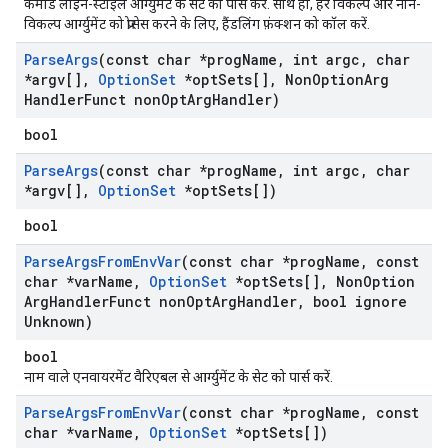
कमांड लाइन-स्टाइल आर्ग्युमेंट के सेट को पार्स करें. साथ ही, हर विकल्प और नॉन-
विकल्प आर्ग्युमेंट को प्रोसेस करने के लिए, हैंडलिंग फ़ंक्शन को कॉल करें.
Parse
Args
(const char *prog
Name
,
int argc
,
char
*argv[]
,
Option
Set
*opt
Sets[]
,
Non
Option
Arg
Handler
Funct non
Opt
Arg
Handler)
bool
Parse
Args
(const char *prog
Name
,
int argc
,
char
*argv[]
,
Option
Set
*opt
Sets[])
bool
Parse
Args
From
Env
Var
(const char *prog
Name
,
const
char *var
Name
,
Option
Set
*opt
Sets[]
,
Non
Option
Arg
Handler
Funct non
Opt
Arg
Handler
,
bool ignore
Unknown)
bool
नाम वाले एनवायरमेंट वैरिएबल से आर्ग्युमेंट के सेट को पार्स करें.
Parse
Args
From
Env
Var
(const char *prog
Name
,
const
char *var
Name
,
Option
Set
*opt
Sets[])