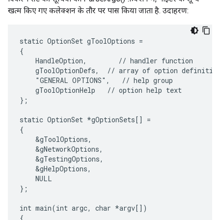
खत्म किए गए कलेक्शन के तौर पर पास किया जाता है. उदाहरण:
static OptionSet gToolOptions =

{

    HandleOption,        // handler function

    gToolOptionDefs,  // array of option definition
    "GENERAL OPTIONS",   // help group

    gToolOptionHelp   // option help text

};

static OptionSet *gOptionSets[] =

{

    &gToolOptions,

    &gNetworkOptions,

    &gTestingOptions,

    &gHelpOptions,

    NULL

};

int main(int argc, char *argv[])

{
