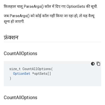
फ़िलहाल चालू ParseArgs() कॉल में दिए गए OptionSets की सूची.
जब ParseArgs() को कोई कॉल नहीं किया जा रहा हो, तो यह वैल्यू
शून्य हो जाएगी.
फ़ंक्शन
Count
All
Options
size_t CountAllOptions(

OptionSet
 *optSets[]

)
Count
All
Options