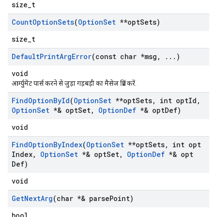
size_t
Count
Option
Sets
(
Option
Set
**opt
Sets)
size_t
Default
Print
Arg
Error
(const char *msg
,
.
.
.
)
void
आर्ग्युमेंट पार्स करने से जुड़ा गड़बड़ी का मैसेज प्रिंट करें.
Find
Option
By
Id
(
Option
Set
**opt
Sets
,
int opt
Id
,
Option
Set
*& opt
Set
,
Option
Def
*& opt
Def)
void
Find
Option
By
Index
(
Option
Set
**opt
Sets
,
int opt
Index
,
Option
Set
*& opt
Set
,
Option
Def
*& opt
Def)
void
Get
Next
Arg
(char *& parse
Point)
bool