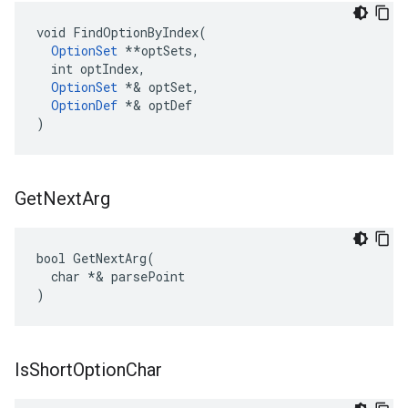
void FindOptionByIndex(

OptionSet
 **optSets,

  int optIndex,

OptionSet
*& optSet,
OptionDef
 *
& optDef

)
Get
Next
Arg
bool GetNextArg(

  char *& parsePoint

)
Is
Short
Option
Char