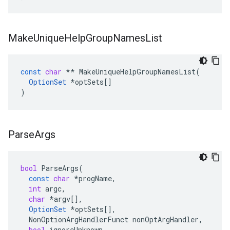
Make
Unique
Help
Group
Names
List
const
char
**
MakeUniqueHelpGroupNamesList
(
OptionSet
*
optSets
[]
)
Parse
Args
bool
ParseArgs
(
const
char
*
progName
,
int
argc
,
char
*
argv
[],
OptionSet
*
optSets
[],
NonOptionArgHandlerFunct
nonOptArgHandler
,
bool
ignoreUnknown