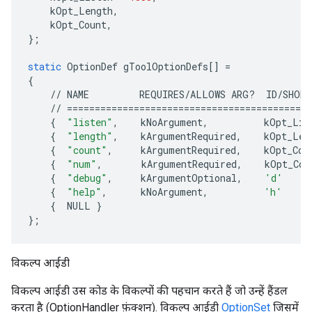
kOpt_Length
,
kOpt_Count
,
};
static
OptionDef
gToolOptionDefs
[]
=
{
//
NAME
REQUIRES
/
ALLOWS
ARG
?
ID
/
SHORT
//
============================================
{
"listen"
,
kNoArgument
,
kOpt_Lis
{
"length"
,
kArgumentRequired
,
kOpt_Len
{
"count"
,
kArgumentRequired
,
kOpt_Cou
{
"num"
,
kArgumentRequired
,
kOpt_Cou
{
"debug"
,
kArgumentOptional
,
'd'
{
"help"
,
kNoArgument
,
'h'
{
NULL
}
};
विकल्प आईडी
विकल्प आईडी उस कोड के विकल्पों की पहचान करते हैं जो उन्हें हैंडल
करता है (OptionHandler फ़ंक्शन). विकल्प आईडी
OptionSet
जिसमें