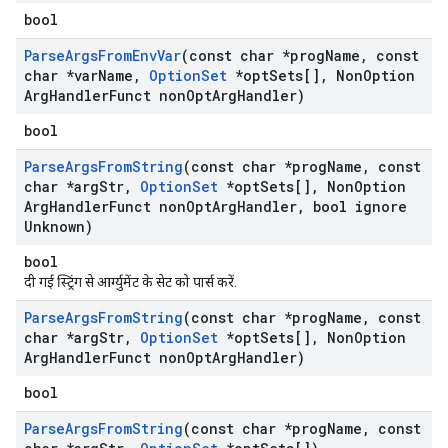
bool
Parse
Args
From
Env
Var
(const char *prog
Name
,
const
char *var
Name
,
Option
Set
*opt
Sets[]
,
Non
Option
Arg
Handler
Funct non
Opt
Arg
Handler)
bool
Parse
Args
From
String
(const char *prog
Name
,
const
char *arg
Str
,
Option
Set
*opt
Sets[]
,
Non
Option
Arg
Handler
Funct non
Opt
Arg
Handler
,
bool ignore
Unknown)
bool
दी गई स्ट्रिंग से आर्ग्युमेंट के सेट को पार्स करें.
Parse
Args
From
String
(const char *prog
Name
,
const
char *arg
Str
,
Option
Set
*opt
Sets[]
,
Non
Option
Arg
Handler
Funct non
Opt
Arg
Handler)
bool
Parse
Args
From
String
(const char *prog
Name
,
const