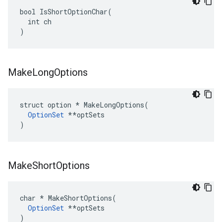
bool IsShortOptionChar(

  int ch

)
Make
Long
Options
struct option 
* MakeLongOptions(
OptionSet
 *
*optSets

)
Make
Short
Options
char 
* MakeShortOptions(
OptionSet
 *
*optSets

)