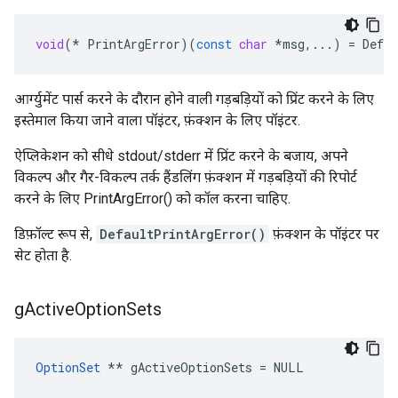
void
(
*
PrintArgError
)(
const
char
*
msg
,
...
)
=
Defa
आर्ग्युमेंट पार्स करने के दौरान होने वाली गड़बड़ियों को प्रिंट करने के लिए
इस्तेमाल किया जाने वाला पॉइंटर, फ़ंक्शन के लिए पॉइंटर.
ऐप्लिकेशन को सीधे stdout/stderr में प्रिंट करने के बजाय, अपने
विकल्प और गैर-विकल्प तर्क हैंडलिंग फ़ंक्शन में गड़बड़ियों की रिपोर्ट
करने के लिए PrintArgError() को कॉल करना चाहिए.
डिफ़ॉल्ट रूप से,
DefaultPrintArgError()
फ़ंक्शन के पॉइंटर पर
सेट होता है.
g
Active
Option
Sets
OptionSet
 ** gActiveOptionSets = NULL