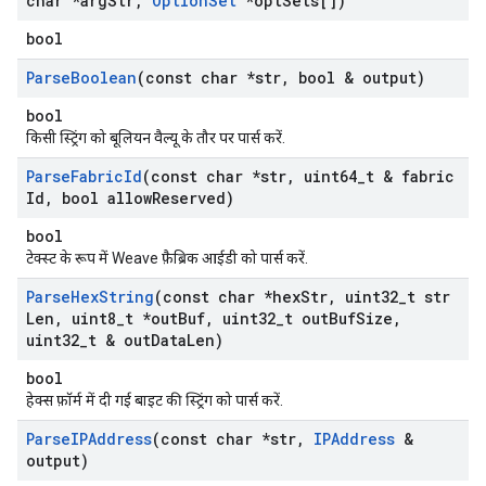
char *arg
Str
,
Option
Set
*opt
Sets[])
bool
Parse
Boolean
(const char *str
,
bool & output)
bool
किसी स्ट्रिंग को बूलियन वैल्यू के तौर पर पार्स करें.
Parse
Fabric
Id
(const char *str
,
uint64
_
t & fabric
Id
,
bool allow
Reserved)
bool
टेक्स्ट के रूप में Weave फ़ैब्रिक आईडी को पार्स करें.
Parse
Hex
String
(const char *hex
Str
,
uint32
_
t str
Len
,
uint8
_
t *out
Buf
,
uint32
_
t out
Buf
Size
,
uint32
_
t & out
Data
Len)
bool
हेक्स फ़ॉर्म में दी गई बाइट की स्ट्रिंग को पार्स करें.
Parse
IPAddress
(const char *str
,
IPAddress
&
output)