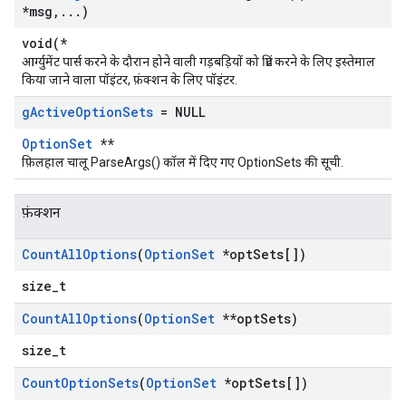
*msg
,
.
.
.
)
void(*
आर्ग्युमेंट पार्स करने के दौरान होने वाली गड़बड़ियों को प्रिंट करने के लिए इस्तेमाल
किया जाने वाला पॉइंटर, फ़ंक्शन के लिए पॉइंटर.
g
Active
Option
Sets
= NULL
OptionSet
**
फ़िलहाल चालू ParseArgs() कॉल में दिए गए OptionSets की सूची.
फ़ंक्शन
Count
All
Options
(
Option
Set
*opt
Sets[])
size_t
Count
All
Options
(
Option
Set
**opt
Sets)
size_t
Count
Option
Sets
(
Option
Set
*opt
Sets[])