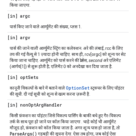
किया जाएगा.
[in] argc
पार्स किए जाने वाले आर्ग्युमेंट की संख्या, प्लस 1.
[in] argv
पार्स की जाने वाली आर्ग्युमेंट स्ट्रिंग का कलेक्शन. अरे की लंबाई, rcc के लिए
तय की गई वैल्यू से 1 ज़्यादा होनी चाहिए. साथ ही, rcv[orgc] को शून्य पर सेट
किया जाना चाहिए. आर्ग्युमेंट को पार्स करने की प्रोसेस,
second
अरे एलिमेंट
(आर्गव[1]) से शुरू होती है; एलिमेंट 0 को अनदेखा कर दिया जाता है.
[in] opt
Sets
OptionSet
कानूनी विकल्पों के बारे में बताने वाले
स्ट्रक्चर के लिए पॉइंटर
की सूची. दी गई सूची को शून्य से खत्म करना ज़रूरी है.
[in] non
Opt
Arg
Handler
किसी फ़ंक्शन का पॉइंटर जिसे विकल्प पार्सिंग के बाकी बचे हुए गैर-विकल्प
तर्क के साथ पूरा हो जाने पर कॉल किया जाएगा . चाहे कोई भी आर्ग्युमेंट
मौजूद हो, फ़ंक्शन को कॉल किया जाता है. अगर शून्य पास हो जाता है, तो
ParseArgs()
गड़बड़ी की सूचना देगा. ऐसा तब होगा, जब कोई ऐसा