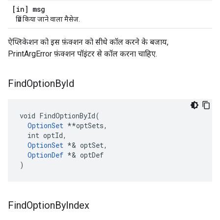
[in] msg
प्रिंट किया जाने वाला मैसेज.
ऐप्लिकेशन को इस फ़ंक्शन को सीधे कॉल करने के बजाय,
PrintArgError फ़ंक्शन पॉइंटर से कॉल करना चाहिए.
Find
Option
By
Id
void FindOptionById(

OptionSet
 **optSets,

  int optId,

OptionSet
*& optSet,
OptionDef
 *
& optDef

)
Find
Option
By
Index