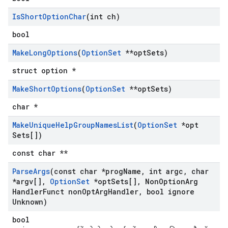
Is
Short
Option
Char
(int ch)
bool
Make
Long
Options
(
Option
Set
**opt
Sets)
struct option *
Make
Short
Options
(
Option
Set
**opt
Sets)
char *
Make
Unique
Help
Group
Names
List
(
Option
Set
*opt
Sets[])
const char **
Parse
Args
(const char *prog
Name
,
int argc
,
char
*argv[]
,
Option
Set
*opt
Sets[]
,
Non
Option
Arg
Handler
Funct non
Opt
Arg
Handler
,
bool ignore
Unknown)
bool