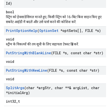
Id)
bool
स्ट्रिंग को हेक्साडेसिमल मानते हुए, किसी स्ट्रिंग को 16-बिट बिना साइन किए हुए
सबनेट आईडी में बदलें और उसे पार्स करने की कोशिश करें.
Print
Option
Help
(
Option
Set
*opt
Sets[]
,
FILE *s)
void
स्ट्रीम के विकल्पों की तय सूची के लिए सहायता टेक्स्ट प्रिंट करें.
Put
String
With
Blank
Line
(FILE *s
,
const char *str)
void
Put
String
With
New
Line
(FILE *s
,
const char *str)
void
Split
Args
(char *arg
Str
,
char **& arg
List
,
char
*initial
Arg)
int32_t