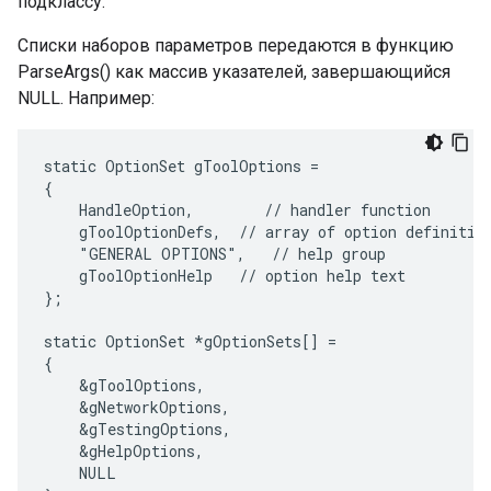
подклассу.
Списки наборов параметров передаются в функцию
ParseArgs() как массив указателей, завершающийся
NULL. Например:
static OptionSet gToolOptions =

{

    HandleOption,        // handler function

    gToolOptionDefs,  // array of option definition
    "GENERAL OPTIONS",   // help group

    gToolOptionHelp   // option help text

};

static OptionSet *gOptionSets[] =

{

    &gToolOptions,

    &gNetworkOptions,

    &gTestingOptions,

    &gHelpOptions,

    NULL
