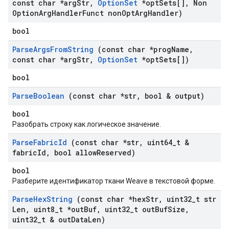
const char *arg
Str
,
Option
Set
*opt
Sets[]
,
Non
Option
Arg
Handler
Funct non
Opt
Arg
Handler)
bool
Parse
Args
From
String
(const char *prog
Name
,
const char *arg
Str
,
Option
Set
*opt
Sets[])
bool
Parse
Boolean
(const char *str
,
bool & output)
bool
Разобрать строку как логическое значение.
Parse
Fabric
Id
(const char *str
,
uint64
_
t &
fabric
Id
,
bool allow
Reserved)
bool
Разберите идентификатор ткани Weave в текстовой форме.
Parse
Hex
String
(const char *hex
Str
,
uint32
_
t str
Len
,
uint8
_
t *out
Buf
,
uint32
_
t out
Buf
Size
,
uint32
_
t & out
Data
Len)