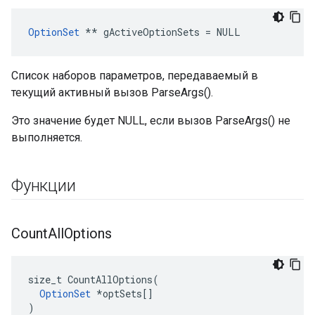
OptionSet
 ** gActiveOptionSets = NULL
Список наборов параметров, передаваемый в
текущий активный вызов ParseArgs().
Это значение будет NULL, если вызов ParseArgs() не
выполняется.
Функции
Count
All
Options
size_t CountAllOptions(

OptionSet
 *optSets[]

)