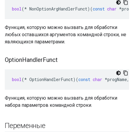
bool
(
*
NonOptionArgHandlerFunct
)(
const
char
*
progN
Функция, которую можно вызвать для обработки
любых оставшихся аргументов командной строки, не
являющихся параметрами.
Option
Handler
Funct
bool
(
*
OptionHandlerFunct
)(
const
char
*
progName
,
Функция, которую можно вызвать для обработки
набора параметров командной строки.
Переменные