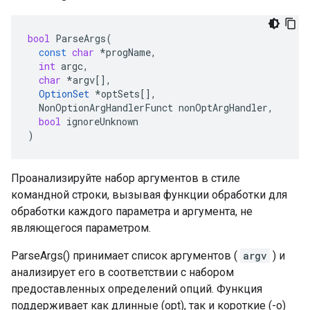
bool
ParseArgs
(
const
char
*
progName
,
int
argc
,
char
*
argv
[],
OptionSet
*
optSets
[],
NonOptionArgHandlerFunct
nonOptArgHandler
,
bool
ignoreUnknown
)
Проанализируйте набор аргументов в стиле
командной строки, вызывая функции обработки для
обработки каждого параметра и аргумента, не
являющегося параметром.
ParseArgs() принимает список аргументов (
argv
) и
анализирует его в соответствии с набором
предоставленных определений опций. Функция
поддерживает как длинные (opt), так и короткие (-o)