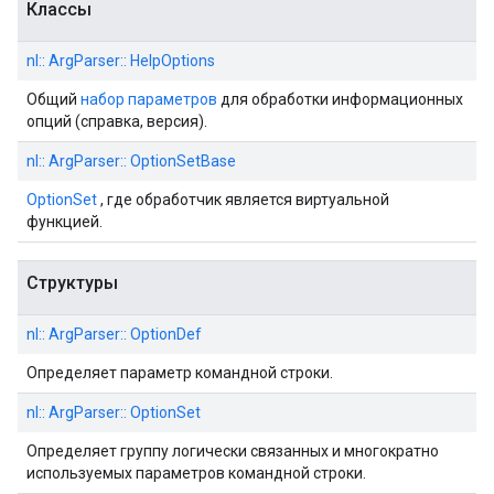
Классы
nl:: ArgParser:: HelpOptions
Общий
набор параметров
для обработки информационных
опций (справка, версия).
nl:: ArgParser:: OptionSetBase
OptionSet
, где обработчик является виртуальной
функцией.
Структуры
nl:: ArgParser:: OptionDef
Определяет параметр командной строки.
nl:: ArgParser:: OptionSet
Определяет группу логически связанных и многократно
используемых параметров командной строки.