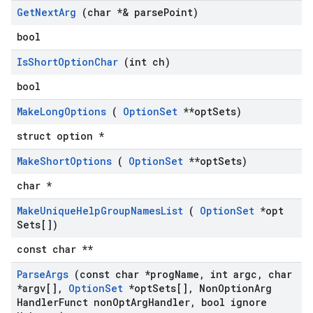
Get
Next
Arg
(char *& parse
Point)
bool
Is
Short
Option
Char
(int ch)
bool
Make
Long
Options
(
Option
Set
**opt
Sets)
struct option *
Make
Short
Options
(
Option
Set
**opt
Sets)
char *
Make
Unique
Help
Group
Names
List
(
Option
Set
*opt
Sets[])
const char **
Parse
Args
(const char *prog
Name
,
int argc
,
char
*argv[]
,
Option
Set
*opt
Sets[]
,
Non
Option
Arg
Handler
Funct non
Opt
Arg
Handler
,
bool ignore