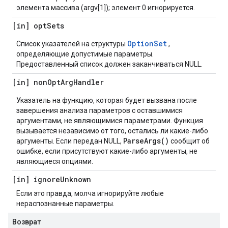
элемента массива (argv[1]); элемент 0 игнорируется.
[in] opt
Sets
OptionSet
Список указателей на структуры
,
определяющие допустимые параметры.
Предоставленный список должен заканчиваться NULL.
[in] non
Opt
Arg
Handler
Указатель на функцию, которая будет вызвана после
завершения анализа параметров с оставшимися
аргументами, не являющимися параметрами. Функция
вызывается независимо от того, остались ли какие-либо
ParseArgs()
аргументы. Если передан NULL,
сообщит об
ошибке, если присутствуют какие-либо аргументы, не
являющиеся опциями.
[in] ignore
Unknown
Если это правда, молча игнорируйте любые
нераспознанные параметры.
Возврат