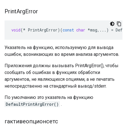
Print
Arg
Error
void
(
*
PrintArgError
)(
const
char
*
msg
,
...
)
=
Defa
Указатель на функцию, используемую для вывода
ошибок, возникающих во время анализа аргументов.
Приложения должны вызывать PrintArgError(), чтобы
сообщать об ошибках в функциях обработки
аргументов, не являющихся опциями, а не печатать
непосредственно на стандартный вывод/stderr.
По умолчанию это указатель на функцию
DefaultPrintArgError()
.
гактивеопционсетс