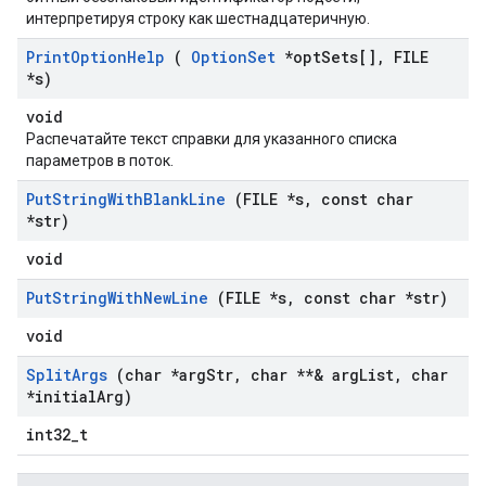
интерпретируя строку как шестнадцатеричную.
Print
Option
Help
(
Option
Set
*opt
Sets[]
,
FILE
*s)
void
Распечатайте текст справки для указанного списка
параметров в поток.
Put
String
With
Blank
Line
(FILE *s
,
const char
*str)
void
Put
String
With
New
Line
(FILE *s
,
const char *str)
void
Split
Args
(char *arg
Str
,
char **& arg
List
,
char
*initial
Arg)
int32_t