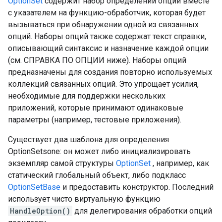
OptionSet
содержит набор определений опций вместе
с указателем на функцию-обработчик, которая будет
вызываться при обнаружении одной из связанных
опций. Наборы опций также содержат текст справки,
описывающий синтаксис и назначение каждой опции
(см. СПРАВКА ПО ОПЦИИ ниже). Наборы опций
предназначены для создания повторно используемых
коллекций связанных опций. Это упрощает усилия,
необходимые для поддержки нескольких
приложений, которые принимают одинаковые
параметры (например, тестовые приложения).
Существует два шаблона для определения
OptionSetsone: он может либо инициализировать
экземпляр самой структуры
OptionSet
, например, как
статический глобальный объект, либо подкласс
OptionSetBase
и предоставить конструктор. Последний
использует чисто виртуальную функцию
HandleOption()
для делегирования обработки опций