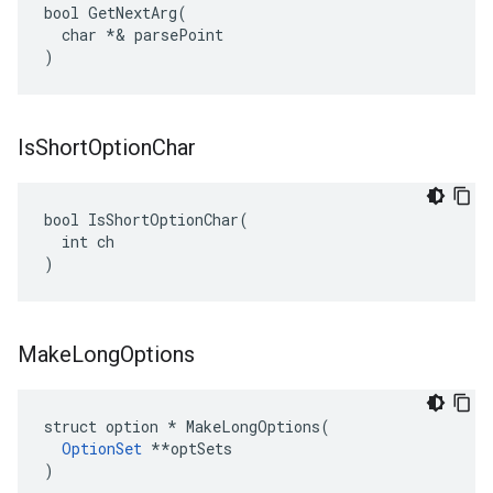
bool GetNextArg(

  char *& parsePoint

)
Is
Short
Option
Char
bool IsShortOptionChar(

  int ch

)
Make
Long
Options
struct option 
* MakeLongOptions(
OptionSet
 *
*optSets

)