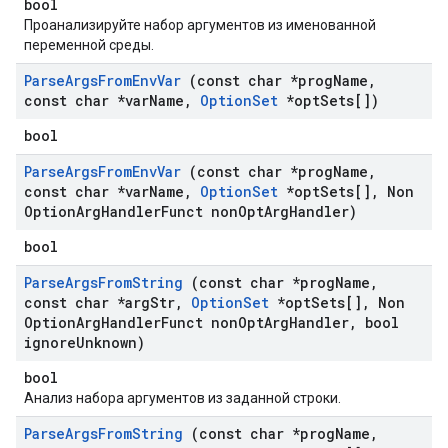
bool
Проанализируйте набор аргументов из именованной
переменной среды.
Parse
Args
From
Env
Var
(const char *prog
Name
,
const char *var
Name
,
Option
Set
*opt
Sets[])
bool
Parse
Args
From
Env
Var
(const char *prog
Name
,
const char *var
Name
,
Option
Set
*opt
Sets[]
,
Non
Option
Arg
Handler
Funct non
Opt
Arg
Handler)
bool
Parse
Args
From
String
(const char *prog
Name
,
const char *arg
Str
,
Option
Set
*opt
Sets[]
,
Non
Option
Arg
Handler
Funct non
Opt
Arg
Handler
,
bool
ignore
Unknown)
bool
Анализ набора аргументов из заданной строки.
Parse
Args
From
String
(const char *prog
Name
,