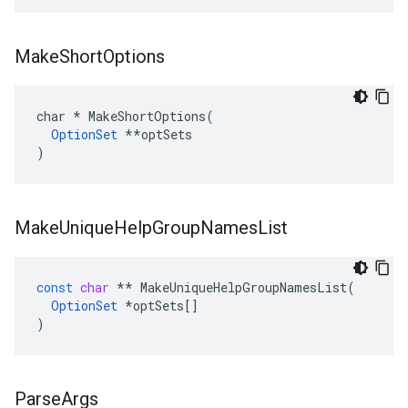
Make
Short
Options
char 
* MakeShortOptions(
OptionSet
 *
*optSets

)
Make
Unique
Help
Group
Names
List
const
char
**
MakeUniqueHelpGroupNamesList
(
OptionSet
*
optSets
[]
)
Parse
Args