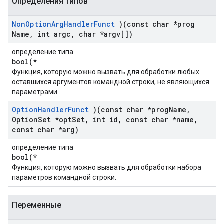
Определения типов
Non
Option
Arg
Handler
Funct
)(const char *prog
Name
,
int argc
,
char *argv[])
определение типа
bool(*
Функция, которую можно вызвать для обработки любых
оставшихся аргументов командной строки, не являющихся
параметрами.
Option
Handler
Funct
)(const char *prog
Name
,
Option
Set *opt
Set
,
int id
,
const char *name
,
const char *arg)
определение типа
bool(*
Функция, которую можно вызвать для обработки набора
параметров командной строки.
Переменные