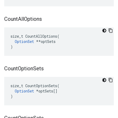
Count
All
Options
size_t CountAllOptions(

OptionSet
 **optSets

)
Count
Option
Sets
size_t CountOptionSets(

OptionSet
 *optSets[]

)