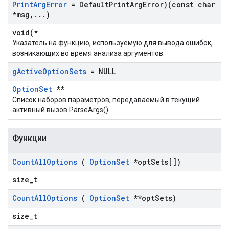
Print
Arg
Error
= Default
Print
Arg
Error)(const char
*msg
,
.
.
.
)
void(*
Указатель на функцию, используемую для вывода ошибок,
возникающих во время анализа аргументов.
g
Active
Option
Sets
= NULL
OptionSet
**
Список наборов параметров, передаваемый в текущий
активный вызов ParseArgs().
Функции
Count
All
Options
(
Option
Set
*opt
Sets[])
size_t
Count
All
Options
(
Option
Set
**opt
Sets)
size_t