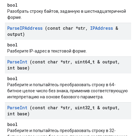
bool
Разобрать строку байтов, заданную в шестнадцатеричной
форме.
Parse
IPAddress
(const char *str
,
IPAddress
&
output)
bool
Разберите IP-адрес в текстовой форме.
Parse
Int
(const char *str
,
uint64
_
t & output
,
int base)
bool
Разберите и попытайтесь преобразовать строку в 64-
битное целое число без знака, применив соответствующую
интерпретацию на основе базового параметра.
Parse
Int
(const char *str
,
uint32
_
t & output
,
int base)
bool
Разберите и попытайтесь преобразовать строку в 32-