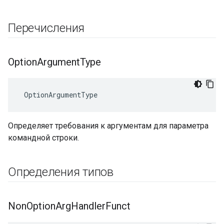
Перечисления
Option
Argument
Type
 OptionArgumentType
Определяет требования к аргументам для параметра
командной строки.
Определения типов
Non
Option
Arg
Handler
Funct