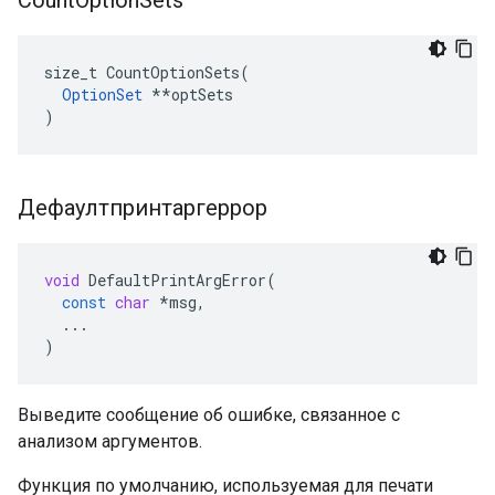
Count
Option
Sets
size_t CountOptionSets(

OptionSet
 **optSets

)
Дефаултпринтаргеррор
void
DefaultPrintArgError
(
const
char
*
msg
,
...
)
Выведите сообщение об ошибке, связанное с
анализом аргументов.
Функция по умолчанию, используемая для печати