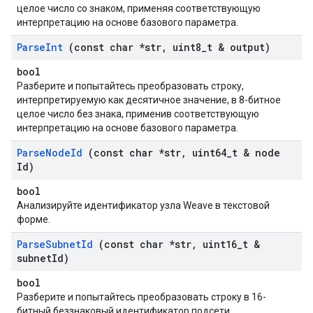
целое число со знаком, применяя соответствующую
интерпретацию на основе базового параметра.
Parse
Int
(const char *str
,
uint8
_
t & output)
bool
Разберите и попытайтесь преобразовать строку,
интерпретируемую как десятичное значение, в 8-битное
целое число без знака, применив соответствующую
интерпретацию на основе базового параметра.
Parse
Node
Id
(const char *str
,
uint64
_
t & node
Id)
bool
Анализируйте идентификатор узла Weave в текстовой
форме.
Parse
Subnet
Id
(const char *str
,
uint16
_
t &
subnet
Id)
bool
Разберите и попытайтесь преобразовать строку в 16-
битный беззнаковый идентификатор подсети,