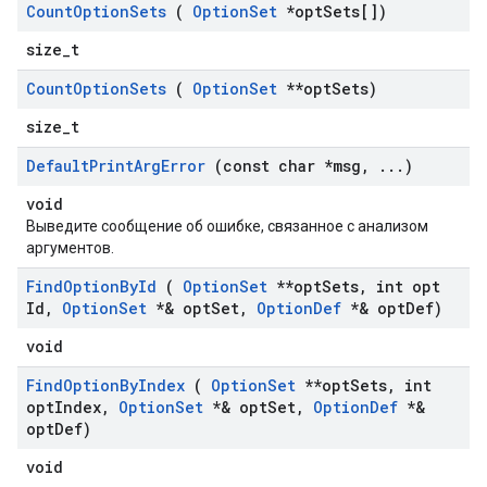
Count
Option
Sets
(
Option
Set
*opt
Sets[])
size_t
Count
Option
Sets
(
Option
Set
**opt
Sets)
size_t
Default
Print
Arg
Error
(const char *msg
,
.
.
.
)
void
Выведите сообщение об ошибке, связанное с анализом
аргументов.
Find
Option
By
Id
(
Option
Set
**opt
Sets
,
int opt
Id
,
Option
Set
*& opt
Set
,
Option
Def
*& opt
Def)
void
Find
Option
By
Index
(
Option
Set
**opt
Sets
,
int
opt
Index
,
Option
Set
*& opt
Set
,
Option
Def
*&
opt
Def)
void