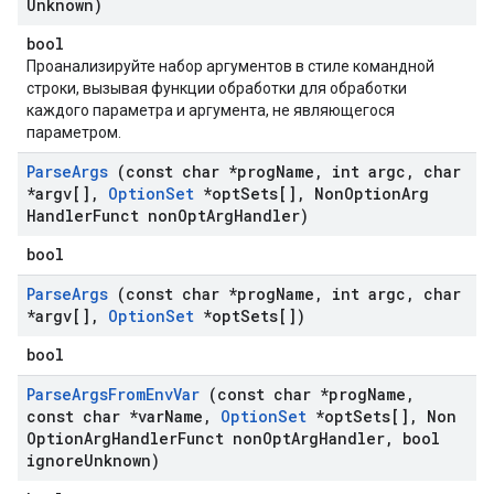
Unknown)
bool
Проанализируйте набор аргументов в стиле командной
строки, вызывая функции обработки для обработки
каждого параметра и аргумента, не являющегося
параметром.
Parse
Args
(const char *prog
Name
,
int argc
,
char
*argv[]
,
Option
Set
*opt
Sets[]
,
Non
Option
Arg
Handler
Funct non
Opt
Arg
Handler)
bool
Parse
Args
(const char *prog
Name
,
int argc
,
char
*argv[]
,
Option
Set
*opt
Sets[])
bool
Parse
Args
From
Env
Var
(const char *prog
Name
,
const char *var
Name
,
Option
Set
*opt
Sets[]
,
Non
Option
Arg
Handler
Funct non
Opt
Arg
Handler
,
bool
ignore
Unknown)