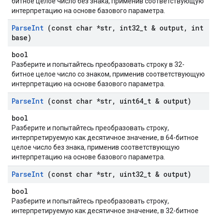
битное целое число без знака, применив соответствующую
интерпретацию на основе базового параметра.
Parse
Int
(const char *str
,
int32
_
t & output
,
int
base)
bool
Разберите и попытайтесь преобразовать строку в 32-
битное целое число со знаком, применив соответствующую
интерпретацию на основе базового параметра.
Parse
Int
(const char *str
,
uint64
_
t & output)
bool
Разберите и попытайтесь преобразовать строку,
интерпретируемую как десятичное значение, в 64-битное
целое число без знака, применив соответствующую
интерпретацию на основе базового параметра.
Parse
Int
(const char *str
,
uint32
_
t & output)
bool
Разберите и попытайтесь преобразовать строку,
интерпретируемую как десятичное значение, в 32-битное