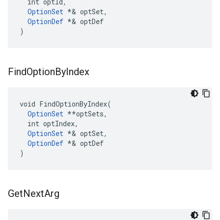
  int optId,

OptionSet
*& optSet,
OptionDef
 *
& optDef

)
Find
Option
By
Index
void FindOptionByIndex(

OptionSet
 **optSets,

  int optIndex,

OptionSet
*& optSet,
OptionDef
 *
& optDef

)
Get
Next
Arg