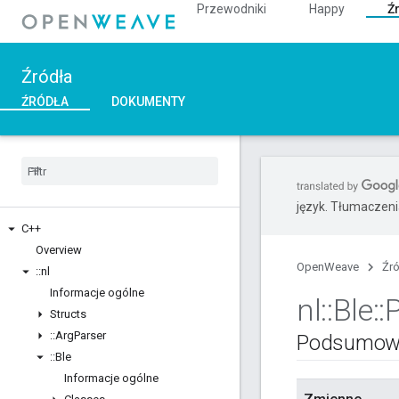
Przewodniki
Happy
Ź
Źródła
ŹRÓDŁA
DOKUMENTY
język. Tłumaczen
C++
Overview
OpenWeave
Źr
::
nl
Informacje ogólne
nl
::
Ble
::
Structs
::
Arg
Parser
Podsumow
::
Ble
Informacje ogólne