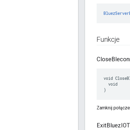
BluezServer
Funkcje
Close
Blecon
void CloseB
  void

)
Zamknij połącze
Exit
Bluez
IOT