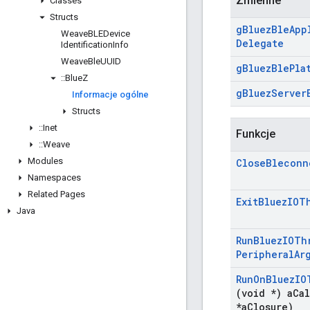
Zmienne
Classes
Structs
g
Bluez
Ble
App
Weave
BLEDevice
Delegate
Identification
Info
Weave
Ble
UUID
g
Bluez
Ble
Pla
::
Blue
Z
g
Bluez
Server
Informacje ogólne
Structs
::
Inet
Funkcje
::
Weave
Modules
Close
Bleconn
Namespaces
Related Pages
Exit
Bluez
IOT
Java
Run
Bluez
IOTh
Peripheral
Ar
Run
On
Bluez
IO
(void *) a
Cal
*a
Closure)