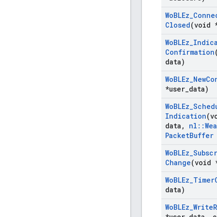
Wo
BLEz
_
Conne
Closed
(void 
Wo
BLEz
_
Indic
Confirmation
data)
Wo
BLEz
_
New
Co
*user
_
data)
Wo
BLEz
_
Sched
Indication
(v
data
,
nl
::
We
Packet
Buffer
Wo
BLEz
_
Subsc
Change
(void 
Wo
BLEz
_
Timer
data)
Wo
BLEz
_
Write
*user
_
data
,
c