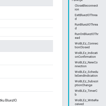
CloseBleconnect
ion
ExitBluezIOThrea
d
RunBluezIOThrea
d
RunOnBluezIOThr
ead
WoBLEz_Connec
tionClosed
WoBLEz_Indicati
onConfirmation
WoBLEz_NewCo
nnection
WoBLEz_Schedu
leSendIndication
WoBLEz_Subscri
ptionChange
WoBLEz_TimerC
b
WoBLEz_WriteRe
ku BluezIO.
ceived