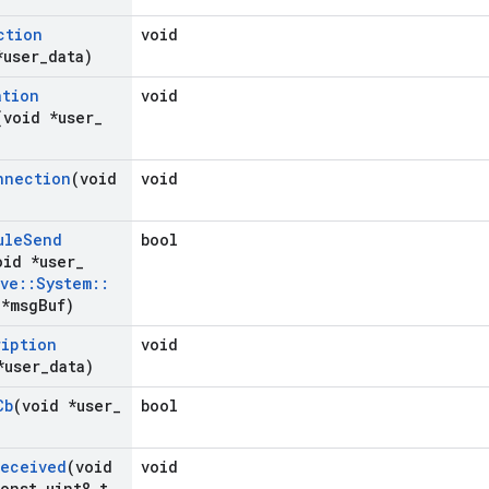
ction
void
*user
_
data)
ation
void
(void *user
_
nnection
(void
void
ule
Send
bool
oid *user
_
ave
::
System
::
*msg
Buf)
ription
void
*user
_
data)
Cb
(void *user
_
bool
Received
(void
void
onst uint8
_
t