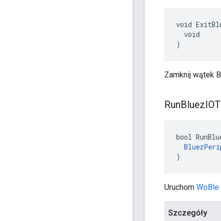
void ExitBl
  void

)
Zamknij wątek B
Run
Bluez
IOT
bool RunBlu
BluezPeri
)
Uruchom
WoBle
Szczegóły