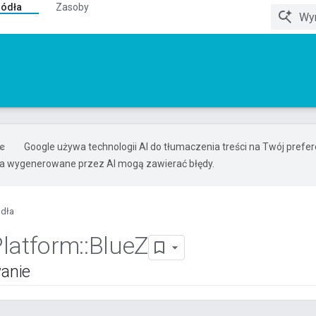
ródła
Zasoby
Google używa technologii AI do tłumaczenia treści na Twój pref
ia wygenerowane przez AI mogą zawierać błędy.
ódła
Platform
::
Blue
Z
anie