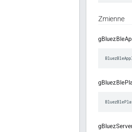
Zmienne
g
Bluez
Ble
Ap
BluezBleApp
g
Bluez
Ble
Pl
BluezBlePla
g
Bluez
Serve