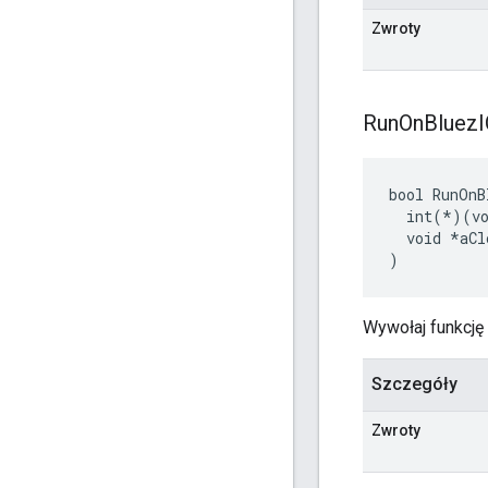
Zwroty
Run
On
Bluez
bool RunOnB
  int(*)(vo
  void *aCl
)
Wywołaj funkcję
Szczegóły
Zwroty