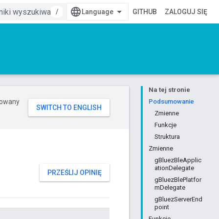
/
GITHUB
ZALOGUJ SIĘ
Na tej stronie
erowany
Podsumowanie
Zmienne
Funkcje
Struktura
Zmienne
gBluezBleApplic
ationDelegate
PRZEŚLIJ OPINIĘ
gBluezBlePlatfor
mDelegate
gBluezServerEnd
point
Funkcje