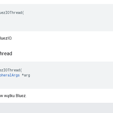
uezIOThread(

luezIO.
hread
ezIOThread(

pheralArgs
 *arg

w wątku Bluez.