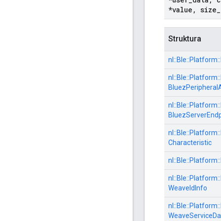
*value
,
size
_
Struktura
nl::
Ble::
Platform::
nl::
Ble::
Platform::
BluezPeripheral
nl::
Ble::
Platform::
BluezServerEndp
nl::
Ble::
Platform::
Characteristic
nl::
Ble::
Platform::
nl::
Ble::
Platform::
WeaveIdInfo
nl::
Ble::
Platform::
WeaveServiceDa