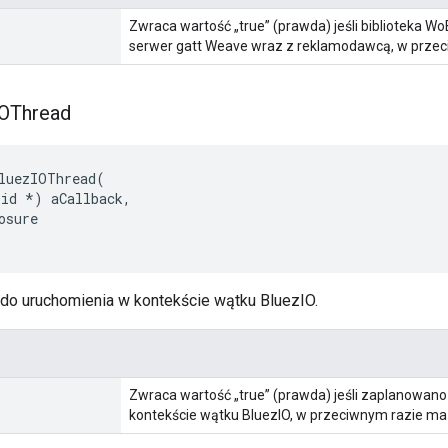
Zwraca wartość „true” (prawda) jeśli biblioteka Wo
serwer gatt Weave wraz z reklamodawcą, w przeci
IOThread
luezIOThread(

id *) aCallback,

osure

 do uruchomienia w kontekście wątku BluezIO.
Zwraca wartość „true” (prawda) jeśli zaplanowano
kontekście wątku BluezIO, w przeciwnym razie ma w