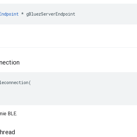
Endpoint
 * gBluezServerEndpoint
nection
leconnection(

nie BLE.
hread