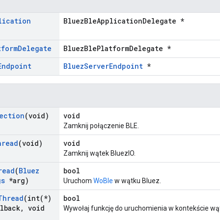
lication
BluezBleApplicationDelegate *
tform
Delegate
BluezBlePlatformDelegate *
Endpoint
BluezServerEndpoint
*
ection
(void)
void
Zamknij połączenie BLE.
hread
(void)
void
Zamknij wątek BluezIO.
read
(
Bluez
bool
gs
*arg)
Uruchom
WoBle
w wątku Bluez.
Thread
(
int(
*)
bool
lback
,
void
Wywołaj funkcję do uruchomienia w kontekście wąt