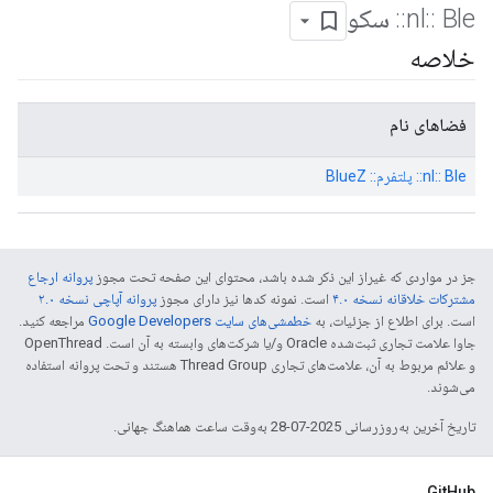
Ble
::
nl
::
سکو
خلاصه
فضاهای نام
nl:: Ble:: پلتفرم:: BlueZ
جز در مواردی که غیراز این ذکر شده باشد، محتوای این صفحه تحت مجوز
پروانه ارجاع
مشترکات خلاقانه نسخه ۴.۰
است. نمونه کدها نیز دارای مجوز
پروانه آپاچی نسخه ۲.۰
است. برای اطلاع از جزئیات، به
خطمشی‌های سایت Google Developers‏
مراجعه کنید.
جاوا علامت تجاری ثبت‌شده Oracle و/یا شرکت‌های وابسته به آن است. ‫OpenThread
و علائم مربوط به آن، علامت‌های تجاری Thread Group هستند و تحت پروانه استفاده
می‌شوند.
تاریخ آخرین به‌روزرسانی 2025-07-28 به‌وقت ساعت هماهنگ جهانی.
GitHub