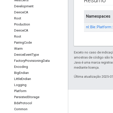
Resumo
Nest
Certs
Development
Device
CA
Namespaces
Root
Production
nl::
Ble::
Platform::
Device
CA
Root
Pairing
Code
Warm
Exceto no caso de indicaç
Device
Event
Type
amostras de código são l
Factory
Provisioning
Data
Java é uma marca registra
Encoding
mediante licença.
Big
Endian
Última atualização 2025-0
Little
Endian
Logging
Platform
Persisted
Storage
GitHub
Bdx
Protocol
OpenWeave
Common