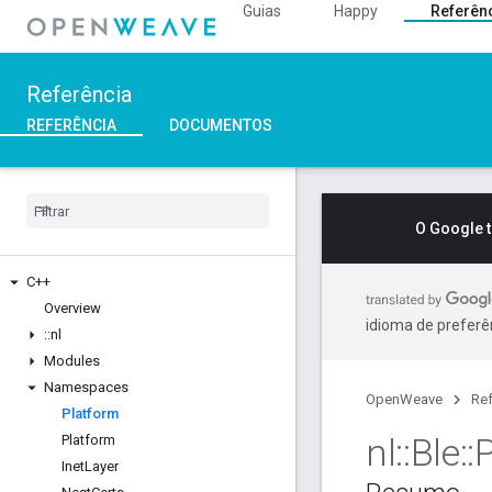
Guias
Happy
Referên
Referência
REFERÊNCIA
DOCUMENTOS
O Google 
C++
Overview
idioma de preferê
::
nl
Modules
Namespaces
OpenWeave
Ref
Platform
nl
::
Ble
::
Platform
Inet
Layer