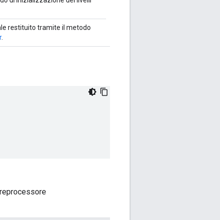
o di inizializzazione dei livelli
le restituito tramite il metodo
r
.
 preprocessore