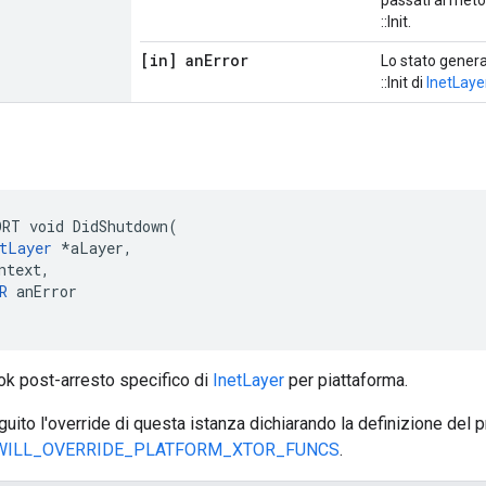
passati al metod
::Init.
[in] an
Error
Lo stato genera
::Init di
InetLaye
n
RT void DidShutdown(

tLayer
 *aLayer,

ntext,

R
 anError

ook post-arresto specifico di
InetLayer
per piattaforma.
ito l'override di questa istanza dichiarando la definizione del
WILL_OVERRIDE_PLATFORM_XTOR_FUNCS
.