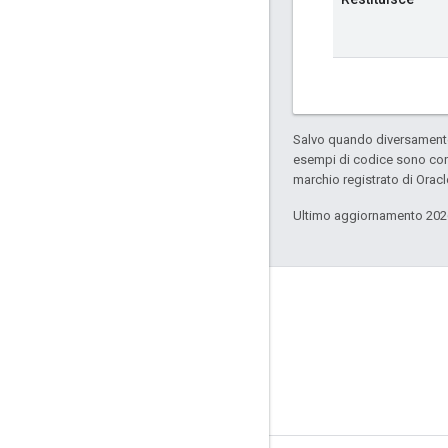
Salvo quando diversamente 
esempi di codice sono con
marchio registrato di Oracl
Ultimo aggiornamento 202
GitHub
OpenWeave
Happy
OpenThread