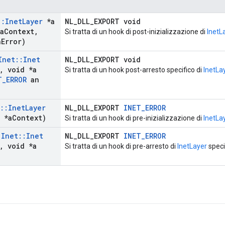
::
Inet
Layer
*a
NL_DLL_EXPORT void
a
Context
,
Si tratta di un hook di post-inizializzazione di
InetL
n
Error)
Inet
::
Inet
NL_DLL_EXPORT void
,
void *a
Si tratta di un hook post-arresto specifico di
InetLa
T
_
ERROR
an
::
Inet
Layer
NL_DLL_EXPORT
INET_ERROR
 *a
Context)
Si tratta di un hook di pre-inizializzazione di
InetLa
(
Inet
::
Inet
NL_DLL_EXPORT
INET_ERROR
,
void *a
Si tratta di un hook di pre-arresto di
InetLayer
speci