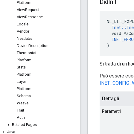
Did
Init
Platform
View
Request
View
Response
NL_DLL_EXPO
Locale
Inet::Ine
Vendor
  void *aCo
Nestlabs
INET_ERRO
)
Device
Description
Thermostat
Platform
Si tratta di un h
Stats
Platform
Può essere esegu
Layer
INET_CONFIG_
Platform
Schema
Dettagli
Weave
Trait
Parametri
Auth
Related Pages
Java