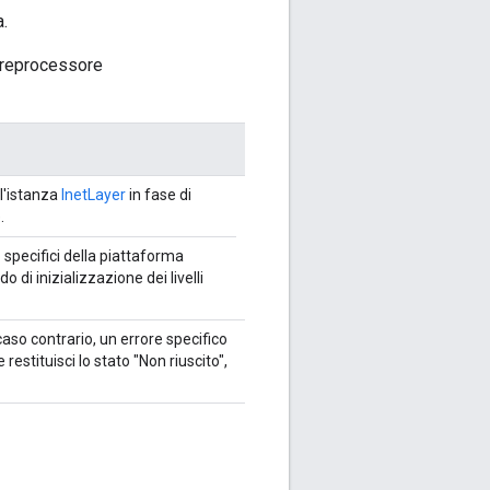
a.
 preprocessore
l'istanza
InetLayer
in fase di
.
 specifici della piattaforma
o di inizializzazione dei livelli
caso contrario, un errore specifico
 restituisci lo stato "Non riuscito",