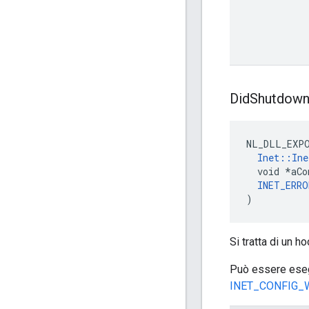
Did
Shutdow
NL_DLL_EXPO
Inet::Ine
  void *aCo
INET_ERRO
)
Si tratta di un h
Può essere esegu
INET_CONFIG_