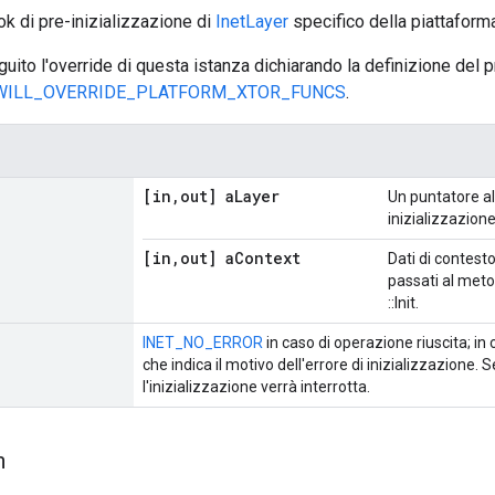
ook di pre-inizializzazione di
InetLayer
specifico della piattaform
ito l'override di questa istanza dichiarando la definizione del
WILL_OVERRIDE_PLATFORM_XTOR_FUNCS
.
[in
,
out] a
Layer
Un puntatore al
inizializzazione
[in
,
out] a
Context
Dati di contesto
passati al metod
::Init.
INET_NO_ERROR
in caso di operazione riuscita; in 
che indica il motivo dell'errore di inizializzazione. Se
l'inizializzazione verrà interrotta.
n