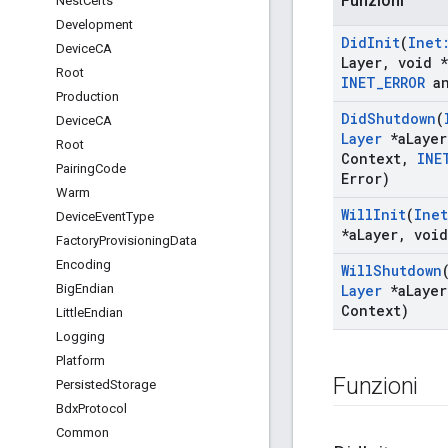
Funzioni
Nest
Certs
Development
Did
Init
(
Inet
Device
CA
Layer
,
void *
Root
INET
_
ERROR
a
Production
Did
Shutdown
(
Device
CA
Layer
*a
Layer
Root
Context
,
INE
Pairing
Code
Error)
Warm
Will
Init
(
Inet
Device
Event
Type
*a
Layer
,
void
Factory
Provisioning
Data
Encoding
Will
Shutdown
Big
Endian
Layer
*a
Layer
Context)
Little
Endian
Logging
Platform
Funzioni
Persisted
Storage
Bdx
Protocol
Common