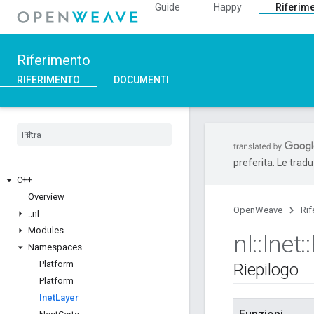
Guide
Happy
Riferim
Riferimento
RIFERIMENTO
DOCUMENTI
preferita. Le trad
C++
Overview
OpenWeave
Rif
::
nl
Modules
nl
::
Inet
::
Namespaces
Platform
Riepilogo
Platform
Inet
Layer