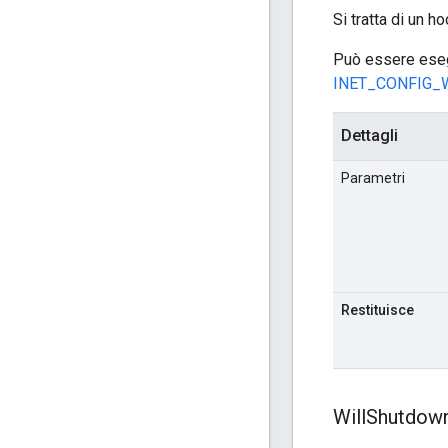
Si tratta di un h
Può essere esegu
INET_CONFIG_
Dettagli
Parametri
Restituisce
Will
Shutdow