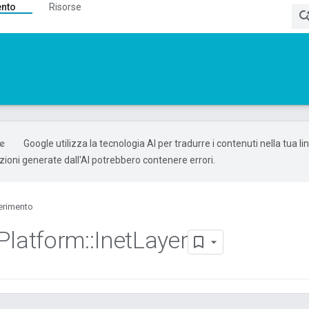
ento
Risorse
Google utilizza la tecnologia AI per tradurre i contenuti nella tua l
uzioni generate dall'AI potrebbero contenere errori.
erimento
Platform
::
Inet
Layer