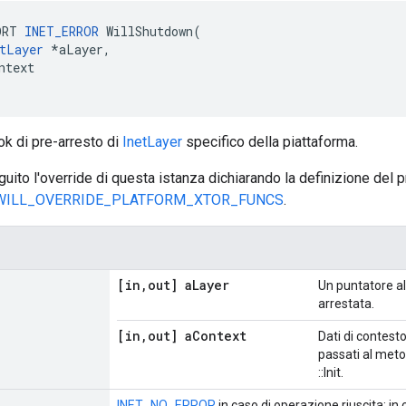
ORT 
INET_ERROR
 WillShutdown(

tLayer
 *aLayer,

ntext

ook di pre-arresto di
InetLayer
specifico della piattaforma.
ito l'override di questa istanza dichiarando la definizione del
WILL_OVERRIDE_PLATFORM_XTOR_FUNCS
.
[in
,
out] a
Layer
Un puntatore al
arrestata.
[in
,
out] a
Context
Dati di contesto
passati al metod
::Init.
INET_NO_ERROR
in caso di operazione riuscita; in 