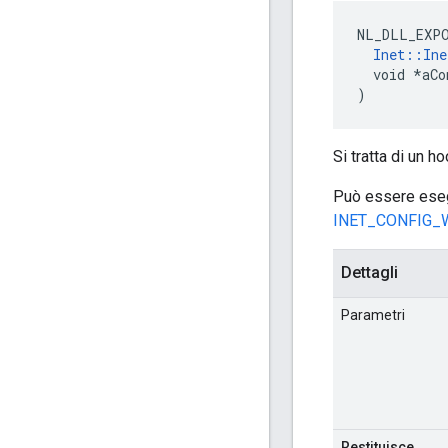
NL_DLL_EXP
Inet::Ine
  void *aCo
)
Si tratta di un h
Può essere esegu
INET_CONFIG_
Dettagli
Parametri
Restituisce