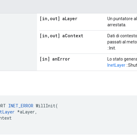
[in
,
out] a
Layer
Un puntatore al
arrestata.
[in
,
out] a
Context
Dati di contesto
passati al metod
::Init.
[in] an
Error
Lo stato genera
InetLayer
::Shu
ORT 
INET_ERROR
 WillInit(

tLayer
 *aLayer,

ntext
