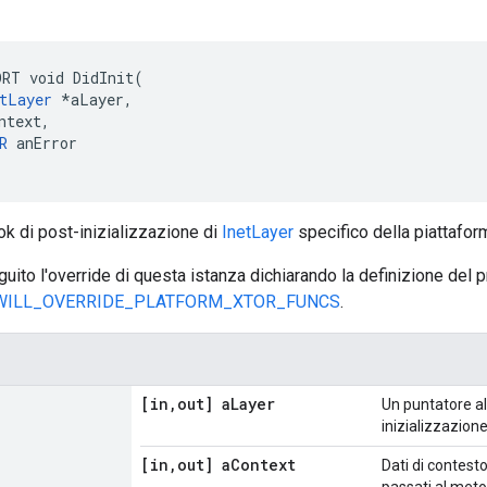
RT void DidInit(

tLayer
 *aLayer,

ntext,

R
 anError

ook di post-inizializzazione di
InetLayer
specifico della piattafor
ito l'override di questa istanza dichiarando la definizione del
WILL_OVERRIDE_PLATFORM_XTOR_FUNCS
.
[in
,
out] a
Layer
Un puntatore al
inizializzazione
[in
,
out] a
Context
Dati di contesto