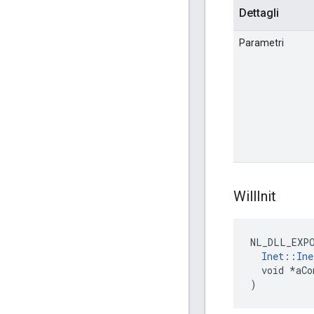
Dettagli
Parametri
Will
Init
NL_DLL_EXP
Inet::Ine
  void *aCo
)