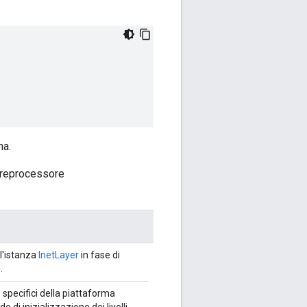
ma.
 preprocessore
l'istanza
InetLayer
in fase di
.
 specifici della piattaforma