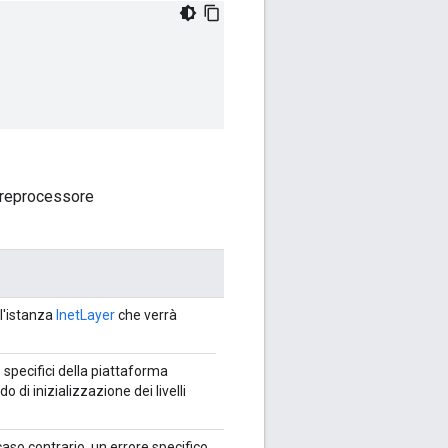
 preprocessore
l'istanza
InetLayer
che verrà
 specifici della piattaforma
o di inizializzazione dei livelli
caso contrario, un errore specifico