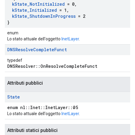
k
State
_
Not
Initialized
= 0
,
k
State
_
Initialized
= 1
,
k
State
_
Shutdown
In
Progress
= 2
}
enum
Lo stato attuale dell'oggetto
InetLayer
.
DNSResolve
Complete
Funct
typedef
DNSResolver::OnResolveCompleteFunct
Attributi pubblici
State
enum nl::Inet::InetLayer::@5
Lo stato attuale dell'oggetto
InetLayer
.
Attributi statici pubblici