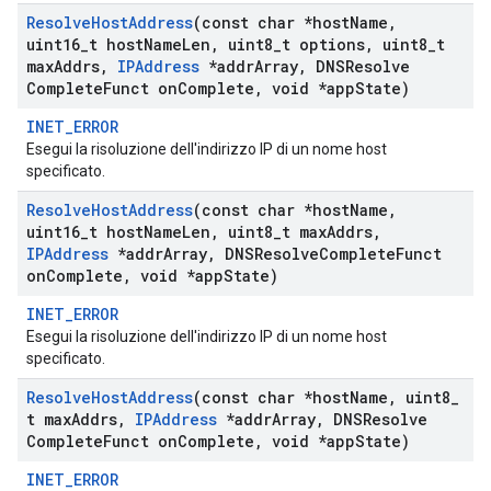
Resolve
Host
Address
(const char *host
Name
,
uint16
_
t host
Name
Len
,
uint8
_
t options
,
uint8
_
t
max
Addrs
,
IPAddress
*addr
Array
,
DNSResolve
Complete
Funct on
Complete
,
void *app
State)
INET_ERROR
Esegui la risoluzione dell'indirizzo IP di un nome host
specificato.
Resolve
Host
Address
(const char *host
Name
,
uint16
_
t host
Name
Len
,
uint8
_
t max
Addrs
,
IPAddress
*addr
Array
,
DNSResolve
Complete
Funct
on
Complete
,
void *app
State)
INET_ERROR
Esegui la risoluzione dell'indirizzo IP di un nome host
specificato.
Resolve
Host
Address
(const char *host
Name
,
uint8
_
t max
Addrs
,
IPAddress
*addr
Array
,
DNSResolve
Complete
Funct on
Complete
,
void *app
State)
INET_ERROR