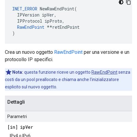
INET_ERROR
 NewRawEndPoint(

  IPVersion ipVer,

  IPProtocol ipProto,

RawEndPoint
 **retEndPoint

)
Crea un nuovo oggetto
RawEndPoint
per una versione e un
protocollo IP specifici.
Nota:
questa funzione riceve un oggetto
RawEndPoint
senza
costi da un pool preallocato e chiama anche l'inizializzatore
esplicito sul nuovo oggetto.
Dettagli
Parametri
[in] ip
Ver
IPv4 o IPv6.