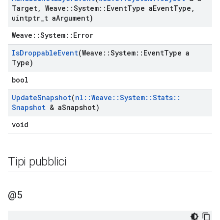
Target
,
Weave
::
System
::
Event
Type a
Event
Type
,
uintptr
_
t a
Argument)
Weave::System::Error
Is
Droppable
Event
(Weave
::
System
::
Event
Type a
Type)
bool
Update
Snapshot
(
nl
::
Weave
::
System
::
Stats
::
Snapshot
& a
Snapshot)
void
Tipi pubblici
@5