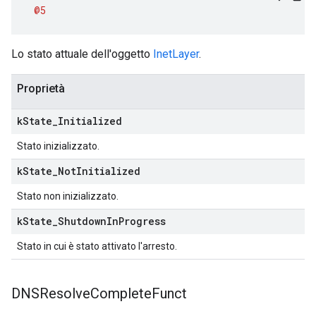
@5
Lo stato attuale dell'oggetto
InetLayer
.
Proprietà
k
State
_
Initialized
Stato inizializzato.
k
State
_
Not
Initialized
Stato non inizializzato.
k
State
_
Shutdown
In
Progress
Stato in cui è stato attivato l'arresto.
DNSResolve
Complete
Funct