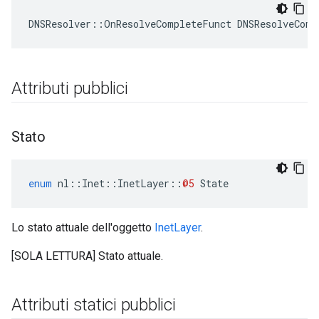
DNSResolver::OnResolveCompleteFunct DNSResolveComp
Attributi pubblici
Stato
enum
nl
::
Inet
::
InetLayer
::
@5
State
Lo stato attuale dell'oggetto
InetLayer
.
[SOLA LETTURA] Stato attuale.
Attributi statici pubblici