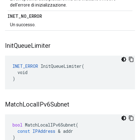
dell'errore di inizializzazione.
INET
_
NO
_
ERROR
Un successo.
Init
Queue
Limiter
INET_ERROR
 InitQueueLimiter(

  void

)
Match
Local
IPv6Subnet
bool
MatchLocalIPv6Subnet
(
const
IPAddress
&
addr
)