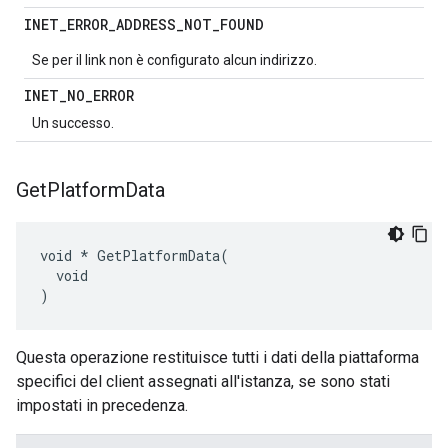
INET
_
ERROR
_
ADDRESS
_
NOT
_
FOUND
Se per il link non è configurato alcun indirizzo.
INET
_
NO
_
ERROR
Un successo.
Get
Platform
Data
void * GetPlatformData(

  void

)
Questa operazione restituisce tutti i dati della piattaforma
specifici del client assegnati all'istanza, se sono stati
impostati in precedenza.