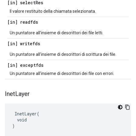
[in] select
Res
Il valore restituito della chiamata selezionata.
[in] readfds
Un puntatore all'insieme di descrittori dei file letti.
[in] writefds
Un puntatore all'insieme di descrittori di scrittura dei file.
[in] exceptfds
Un puntatore all'insieme di descrittori dei file con errori.
Inet
Layer
 InetLayer(

  void

)