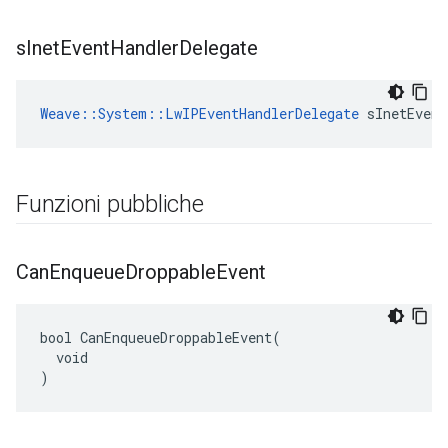
s
Inet
Event
Handler
Delegate
Weave::System::LwIPEventHandlerDelegate
 sInetEvent
Funzioni pubbliche
Can
Enqueue
Droppable
Event
bool CanEnqueueDroppableEvent(

  void

)