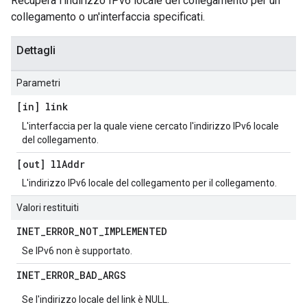
Recupera l'indirizzo IPv6 locale del collegamento per un
collegamento o un'interfaccia specificati.
Dettagli
Parametri
[in] link
L'interfaccia per la quale viene cercato l'indirizzo IPv6 locale
del collegamento.
[out] ll
Addr
L'indirizzo IPv6 locale del collegamento per il collegamento.
Valori restituiti
INET
_
ERROR
_
NOT
_
IMPLEMENTED
Se IPv6 non è supportato.
INET
_
ERROR
_
BAD
_
ARGS
Se l'indirizzo locale del link è NULL.