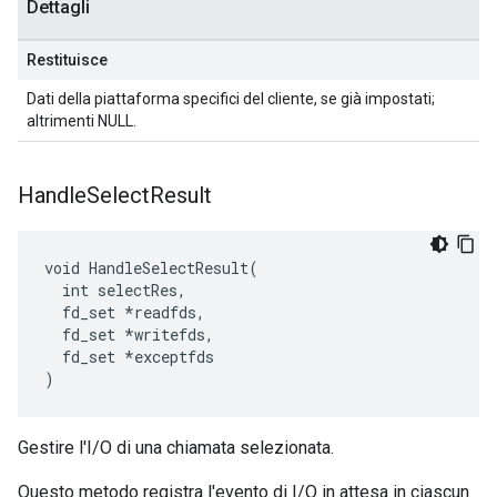
Dettagli
Restituisce
Dati della piattaforma specifici del cliente, se già impostati;
altrimenti NULL.
Handle
Select
Result
void HandleSelectResult(

  int selectRes,

  fd_set *readfds,

  fd_set *writefds,

  fd_set *exceptfds

)
Gestire l'I/O di una chiamata selezionata.
Questo metodo registra l'evento di I/O in attesa in ciascun