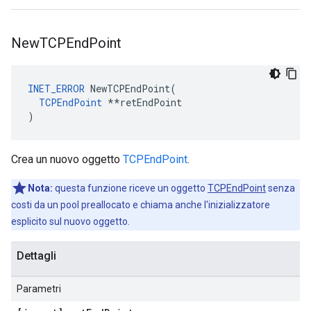
New
TCPEnd
Point
INET_ERROR
 NewTCPEndPoint(

TCPEndPoint
 **retEndPoint

)
Crea un nuovo oggetto
TCPEndPoint
.
Nota:
questa funzione riceve un oggetto
TCPEndPoint
senza
costi da un pool preallocato e chiama anche l'inizializzatore
esplicito sul nuovo oggetto.
Dettagli
Parametri