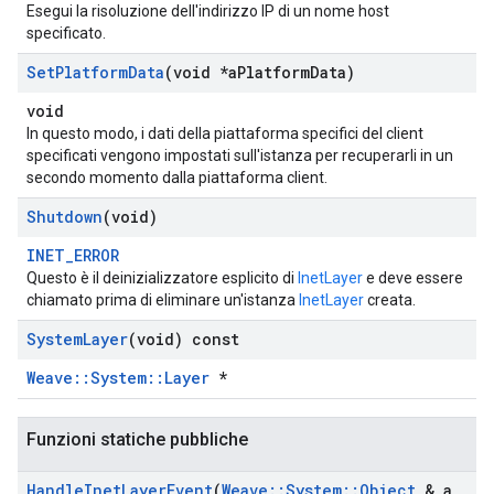
Esegui la risoluzione dell'indirizzo IP di un nome host
specificato.
Set
Platform
Data
(void *a
Platform
Data)
void
In questo modo, i dati della piattaforma specifici del client
specificati vengono impostati sull'istanza per recuperarli in un
secondo momento dalla piattaforma client.
Shutdown
(void)
INET_ERROR
Questo è il deinizializzatore esplicito di
InetLayer
e deve essere
chiamato prima di eliminare un'istanza
InetLayer
creata.
System
Layer
(void) const
Weave::System::Layer
*
Funzioni statiche pubbliche
Handle
Inet
Layer
Event
(
Weave
::
System
::
Object
& a