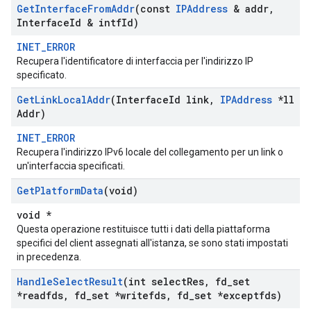
Get
Interface
From
Addr
(const
IPAddress
& addr
,
Interface
Id & intf
Id)
INET_ERROR
Recupera l'identificatore di interfaccia per l'indirizzo IP
specificato.
Get
Link
Local
Addr
(Interface
Id link
,
IPAddress
*ll
Addr)
INET_ERROR
Recupera l'indirizzo IPv6 locale del collegamento per un link o
un'interfaccia specificati.
Get
Platform
Data
(void)
void *
Questa operazione restituisce tutti i dati della piattaforma
specifici del client assegnati all'istanza, se sono stati impostati
in precedenza.
Handle
Select
Result
(int select
Res
,
fd
_
set
*readfds
,
fd
_
set *writefds
,
fd
_
set *exceptfds)