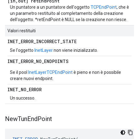
[in
,
out] ret
End
Point
Un puntatore a un puntatore dell'oggetto
TCPEndPoint
, che è
un parametro restituito al completamento della creazione
dell'oggetto. *retEndPoint è NULL se la creazione non riesce.
Valori restituiti
INET
_
ERROR
_
INCORRECT
_
STATE
Se l'oggetto
InetLayer
non viene inizializzato.
INET
_
ERROR
_
NO
_
ENDPOINTS
Se il pool
InetLayer
TCPEndPoint
è pieno e non è possibile
creare nuovi endpoint.
INET
_
NO
_
ERROR
Un successo.
New
Tun
End
Point