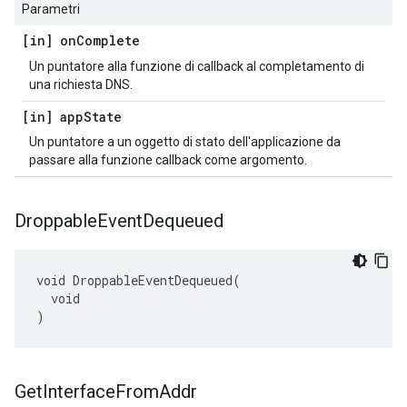
Parametri
[in] on
Complete
Un puntatore alla funzione di callback al completamento di
una richiesta DNS.
[in] app
State
Un puntatore a un oggetto di stato dell'applicazione da
passare alla funzione callback come argomento.
Droppable
Event
Dequeued
void DroppableEventDequeued(

  void

)
Get
Interface
From
Addr