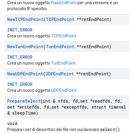
Crea un nuovo oggetto
RawEndPoint
per una versione e un
protocollo IP specifici.
New
TCPEnd
Point
(
TCPEnd
Point
**ret
End
Point)
INET_ERROR
Crea un nuovo oggetto
TCPEndPoint
.
New
Tun
End
Point
(
Tun
End
Point
**ret
End
Point)
INET_ERROR
Crea un nuovo oggetto
TunEndPoint
.
New
UDPEnd
Point
(
UDPEnd
Point
**ret
End
Point)
INET_ERROR
Crea un nuovo oggetto
UDPEndPoint
.
Prepare
Select
(int & nfds
,
fd
_
set *readfds
,
fd
_
set *writefds
,
fd
_
set *exceptfds
,
struct timeval
& sleep
Time)
void
select()
Prepara i set di descrittori dei file con cui lavorare
.