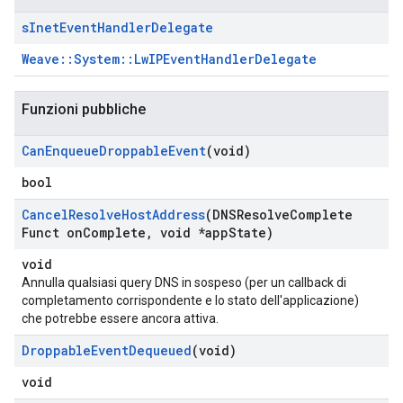
s
Inet
Event
Handler
Delegate
Weave::System::LwIPEventHandlerDelegate
Funzioni pubbliche
Can
Enqueue
Droppable
Event
(void)
bool
Cancel
Resolve
Host
Address
(DNSResolve
Complete
Funct on
Complete
,
void *app
State)
void
Annulla qualsiasi query DNS in sospeso (per un callback di
completamento corrispondente e lo stato dell'applicazione)
che potrebbe essere ancora attiva.
Droppable
Event
Dequeued
(void)
void