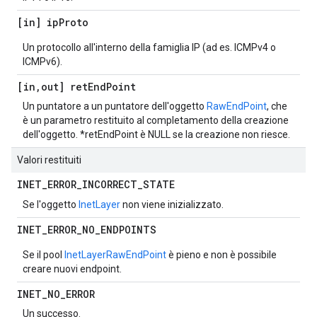
[in] ip
Proto
Un protocollo all'interno della famiglia IP (ad es. ICMPv4 o
ICMPv6).
[in
,
out] ret
End
Point
Un puntatore a un puntatore dell'oggetto
RawEndPoint
, che
è un parametro restituito al completamento della creazione
dell'oggetto. *retEndPoint è NULL se la creazione non riesce.
Valori restituiti
INET
_
ERROR
_
INCORRECT
_
STATE
Se l'oggetto
InetLayer
non viene inizializzato.
INET
_
ERROR
_
NO
_
ENDPOINTS
Se il pool
InetLayer
RawEndPoint
è pieno e non è possibile
creare nuovi endpoint.
INET
_
NO
_
ERROR
Un successo.