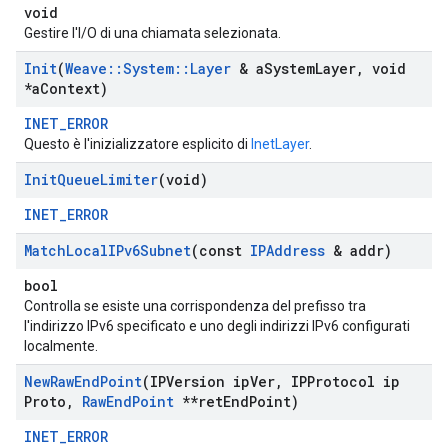
void
Gestire l'I/O di una chiamata selezionata.
Init
(
Weave
::
System
::
Layer
& a
System
Layer
,
void
*a
Context)
INET_ERROR
Questo è l'inizializzatore esplicito di
InetLayer
.
Init
Queue
Limiter
(void)
INET_ERROR
Match
Local
IPv6Subnet
(const
IPAddress
& addr)
bool
Controlla se esiste una corrispondenza del prefisso tra
l'indirizzo IPv6 specificato e uno degli indirizzi IPv6 configurati
localmente.
New
Raw
End
Point
(IPVersion ip
Ver
,
IPProtocol ip
Proto
,
Raw
End
Point
**ret
End
Point)
INET_ERROR