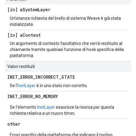
[in] a
System
Layer
Un'istanza richiesta del livello di sistema Weave è già stata
inizializzata.
[in] a
Context
Un argomento di contesto facoltativo che verrà restituito al
chiamante tramite qualsiasi funzione di hook specifica della
piattaforma.
Valori restituiti
INET
_
ERROR
_
INCORRECT
_
STATE
Se l'
InetLayer
è in uno stato non corretto.
INET
_
ERROR
_
NO
_
MEMORY
Se l'elemento
InetLayer
esaurisce la risorsa per questa
richiesta relativa a un nuovo timer,
other
Errori specifici della piattaforma che indicano il motivo