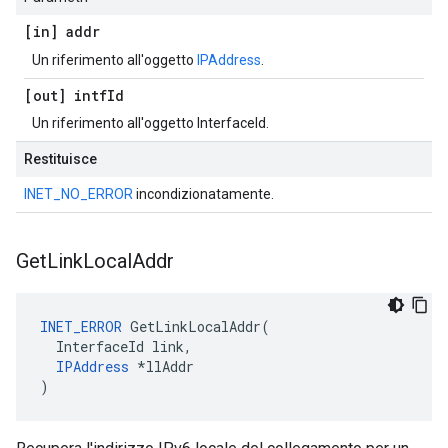
[in] addr
Un riferimento all'oggetto
IPAddress
.
[out] intf
Id
Un riferimento all'oggetto InterfaceId.
Restituisce
INET_NO_ERROR
incondizionatamente.
Get
Link
Local
Addr
INET_ERROR
 GetLinkLocalAddr(

  InterfaceId link,

IPAddress
 *llAddr

)