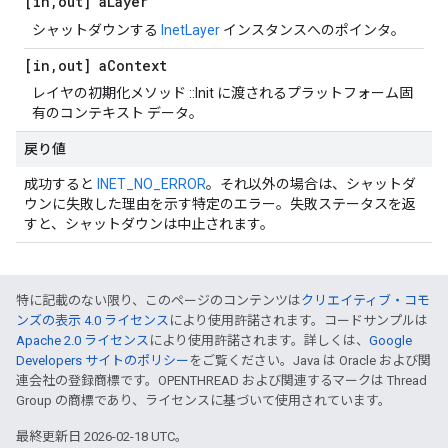
[in
,
out] a
Layer
シャットダウンする
InetLayer
インスタンスへのポインタ。
[in
,
out] a
Context
レイヤの初期化メソッド ::Init に渡されるプラットフォーム固
有のコンテキスト データ。
戻り値
成功すると
INET_NO_ERROR
。それ以外の場合は、シャットダ
ウンに失敗した理由を示す特定のエラー。失敗ステータスを返
すと、シャットダウンは中止されます。
特に記載のない限り、このページのコンテンツは
クリエイティブ・コモ
ンズの表示 4.0 ライセンス
により使用許諾されます。コードサンプルは
Apache 2.0 ライセンス
により使用許諾されます。詳しくは、
Google
Developers サイトのポリシー
をご覧ください。Java は Oracle および関
連会社の登録商標です。OPENTHREAD および関連するマークは Thread
Group の商標であり、ライセンスに基づいて使用されています。
最終更新日 2026-02-18 UTC。