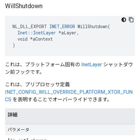
Will
Shutdown
NL_DLL_EXPORT 
INET_ERROR
 WillShutdown(

Inet::InetLayer
 *aLayer,

  void *aContext

)
これは、プラットフォーム固有の
InetLayer
シャットダウ
ン前フックです。
これは、プリプロセッサ定義
INET_CONFIG_WILL_OVERRIDE_PLATFORM_XTOR_FUN
CS
を表明することでオーバーライドできます。
詳細
パラメータ