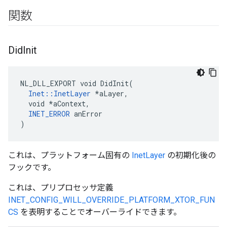
関数
Did
Init
NL_DLL_EXPORT void DidInit(

Inet::InetLayer
 *aLayer,

  void *aContext,

INET_ERROR
 anError

)
これは、プラットフォーム固有の
InetLayer
の初期化後の
フックです。
これは、プリプロセッサ定義
INET_CONFIG_WILL_OVERRIDE_PLATFORM_XTOR_FUN
CS
を表明することでオーバーライドできます。