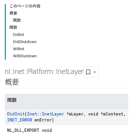
このページの内容
概要
関数
関数
DidInit
DidShutdown
WillInit
WillShutdown
nl
::
Inet
::
Platform
::
Inet
Layer
概要
関数
Did
Init
(
Inet
::
Inet
Layer
*a
Layer
,
void *a
Context
,
INET
_
ERROR
an
Error)
NL_DLL_EXPORT void