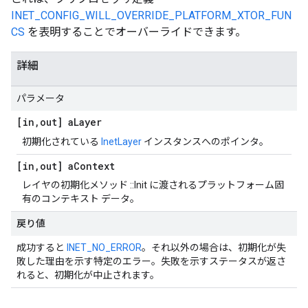
INET_CONFIG_WILL_OVERRIDE_PLATFORM_XTOR_FUN
CS
を表明することでオーバーライドできます。
詳細
パラメータ
[in
,
out] a
Layer
初期化されている
InetLayer
インスタンスへのポインタ。
[in
,
out] a
Context
レイヤの初期化メソッド ::Init に渡されるプラットフォーム固
有のコンテキスト データ。
戻り値
成功すると
INET_NO_ERROR
。それ以外の場合は、初期化が失
敗した理由を示す特定のエラー。失敗を示すステータスが返さ
れると、初期化が中止されます。