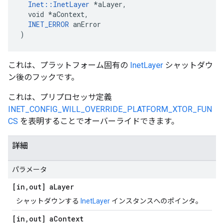
Inet::InetLayer
 *aLayer,

  void *aContext,

INET_ERROR
 anError

)
これは、プラットフォーム固有の
InetLayer
シャットダウ
ン後のフックです。
これは、プリプロセッサ定義
INET_CONFIG_WILL_OVERRIDE_PLATFORM_XTOR_FUN
CS
を表明することでオーバーライドできます。
詳細
パラメータ
[in
,
out] a
Layer
シャットダウンする
InetLayer
インスタンスへのポインタ。
[in
,
out] a
Context