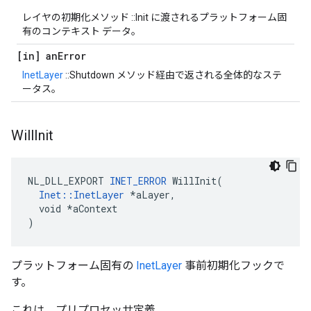
レイヤの初期化メソッド ::Init に渡されるプラットフォーム固
有のコンテキスト データ。
[in] an
Error
InetLayer
::Shutdown メソッド経由で返される全体的なステ
ータス。
Will
Init
NL_DLL_EXPORT 
INET_ERROR
 WillInit(

Inet::InetLayer
 *aLayer,

  void *aContext

)
プラットフォーム固有の
InetLayer
事前初期化フックで
す。
これは、プリプロセッサ定義