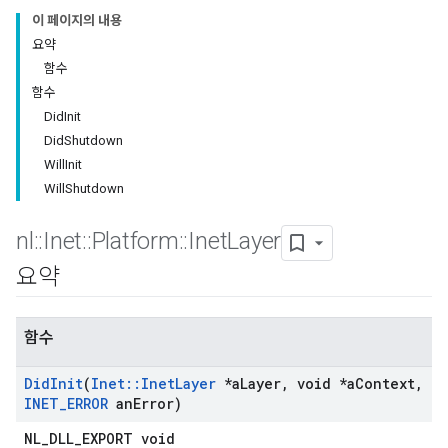
이 페이지의 내용
요약
함수
함수
DidInit
DidShutdown
WillInit
WillShutdown
nl
::
Inet
::
Platform
::
Inet
Layer
요약
함수
Did
Init
(
Inet
::
Inet
Layer
*a
Layer
,
void *a
Context
,
INET
_
ERROR
an
Error)
NL_DLL_EXPORT void