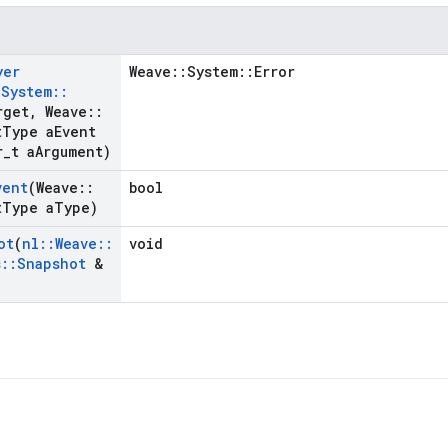
yer
Weave::System::Error
:
System
::
rget
,
Weave
::
t
Type a
Event
r
_
t a
Argument)
vent
(Weave
::
bool
t
Type a
Type)
ot
(
nl
::
Weave
::
void
s
::
Snapshot
&