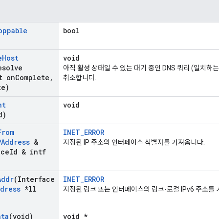
oppable
bool
e
Host
void
esolve
아직 활성 상태일 수 있는 대기 중인 DNS 쿼리 (일치하
t on
Complete
,
취소합니다.
te)
nt
void
d)
From
INET_ERROR
PAddress
&
지정된 IP 주소의 인터페이스 식별자를 가져옵니다.
ace
Id & intf
Addr
(Interface
INET_ERROR
ddress
*ll
지정된 링크 또는 인터페이스의 링크-로컬 IPv6 주소를
ata
(void)
void *