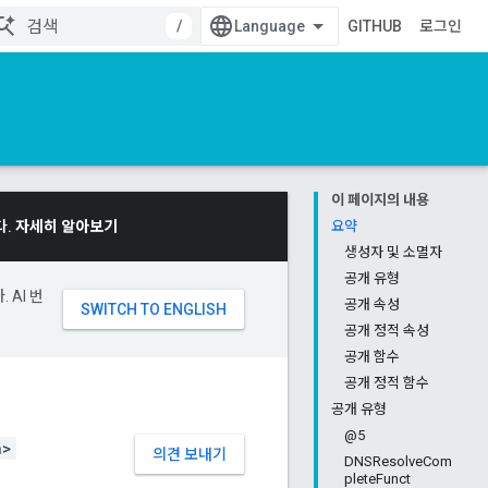
/
GITHUB
로그인
이 페이지의 내용
다.
자세히 알아보기
요약
생성자 및 소멸자
공개 유형
 AI 번
공개 속성
공개 정적 속성
공개 함수
공개 정적 함수
공개 유형
@5
h>
의견 보내기
DNSResolveCom
pleteFunct