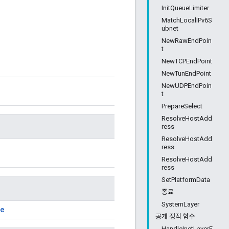
InitQueueLimiter
MatchLocalIPv6S
ubnet
NewRawEndPoin
t
NewTCPEndPoint
NewTunEndPoint
NewUDPEndPoin
t
PrepareSelect
ResolveHostAdd
ress
ResolveHostAdd
ress
ResolveHostAdd
ress
SetPlatformData
종료
SystemLayer
te
공개 정적 함수
HandleInetLayerE