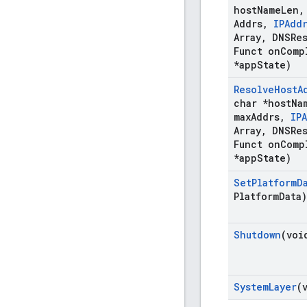
host
Name
Len
,
Addrs
,
IPAdd
Array
,
DNSRes
Funct on
Comp
*app
State)
Resolve
Host
A
char *host
Na
max
Addrs
,
IP
Array
,
DNSRes
Funct on
Comp
*app
State)
Set
Platform
D
Platform
Data)
Shutdown
(voi
System
Layer
(