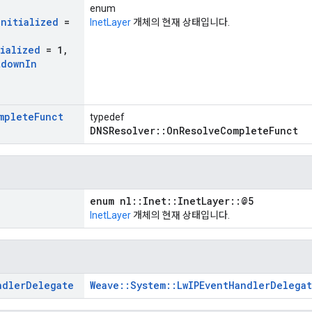
enum
Initialized
=
InetLayer
개체의 현재 상태입니다.
tialized
= 1
,
tdown
In
mplete
Funct
typedef
DNSResolver::OnResolveCompleteFunct
enum nl::Inet::InetLayer::@5
InetLayer
개체의 현재 상태입니다.
ndler
Delegate
Weave::System::LwIPEventHandlerDelega