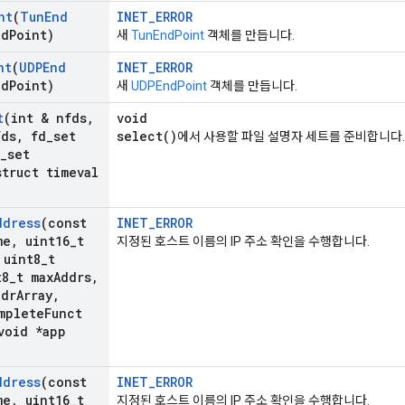
nt
(
Tun
End
INET_ERROR
nd
Point)
새
TunEndPoint
객체를 만듭니다.
nt
(
UDPEnd
INET_ERROR
nd
Point)
새
UDPEndPoint
객체를 만듭니다.
t
(int & nfds
,
void
fds
,
fd
_
set
select()
에서 사용할 파일 설명자 세트를 준비합니다.
_
set
truct timeval
ddress
(const
INET_ERROR
me
,
uint16
_
t
지정된 호스트 이름의 IP 주소 확인을 수행합니다.
uint8
_
t
t8
_
t max
Addrs
,
dr
Array
,
mplete
Funct
oid *app
ddress
(const
INET_ERROR
me
,
uint16
_
t
지정된 호스트 이름의 IP 주소 확인을 수행합니다.