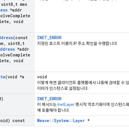
uint8
_
t max
ress
*addr
olve
Complete
lete
,
void
ddress
(const
INET_ERROR
me
,
uint8
_
t
지정된 호스트 이름의 IP 주소 확인을 수행합니다.
Address
*addr
olve
Complete
lete
,
void
ata
(void *a
void
이렇게 하면 클라이언트 플랫폼에서 나중에 검색할 수 
이터가 인스턴스로 설정됩니다.
d)
INET_ERROR
이 메서드는
InetLayer
명시적 역초기화이며 인스턴스
에 호출해야 합니다.
void) const
Weave::System::Layer
*