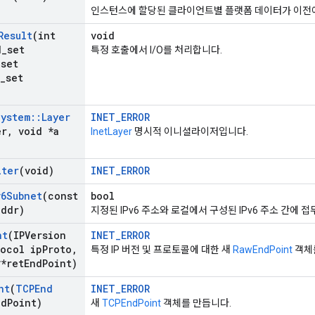
인스턴스에 할당된 클라이언트별 플랫폼 데이터가 이전에
Result
(int
void
d
_
set
특정 호출에서 I/O를 처리합니다.
_
set
_
set
System
::
Layer
INET_ERROR
er
,
void *a
InetLayer
명시적 이니셜라이저입니다.
iter
(void)
INET_ERROR
v6Subnet
(const
bool
ddr)
지정된 IPv6 주소와 로컬에서 구성된 IPv6 주소 간에
nt
(IPVersion
INET_ERROR
ocol ip
Proto
,
특정 IP 버전 및 프로토콜에 대한 새
RawEndPoint
객체
*ret
End
Point)
nt
(
TCPEnd
INET_ERROR
nd
Point)
새
TCPEndPoint
객체를 만듭니다.