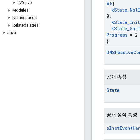
::
Weave
@5
{
k
State
_
Not
Modules
0
,
Namespaces
k
State
_
Ini
Related Pages
k
State
_
Shu
Java
Progress
= 2
}
DNSResolve
Co
공개 속성
State
공개 정적 속성
s
Inet
Event
Ha