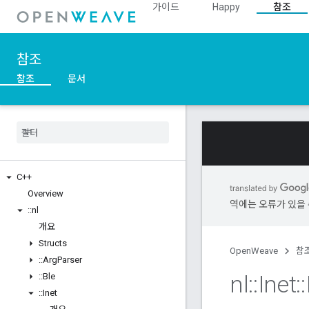
가이드
Happy
참조
참조
참조
문서
C++
Overview
역에는 오류가 있을 
::
nl
개요
Structs
OpenWeave
참
::
Arg
Parser
nl
::
Inet
::
::
Ble
::
Inet