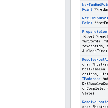
New
Tun
End
Poi
Point
**ret
E
New
UDPEnd
Poi
Point
**ret
E
Prepare
Selec
fd
_
set *read
*writefds
,
fd
*exceptfds
,
s
& sleep
Time)
Resolve
Host
A
char *host
Na
host
Name
Len
,
options
,
uin
IPAddress
*ad
DNSResolve
Co
on
Complete
,
v
State)
Resolve
Host
A
char *host
Na