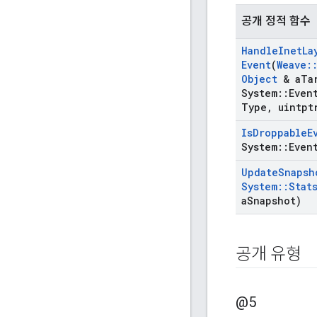
공개 정적 함수
Handle
Inet
La
Event
(
Weave
:
Object
& a
Ta
System
::
Even
Type
,
uintpt
Is
Droppable
E
System
::
Even
Update
Snapsh
System
::
Stat
a
Snapshot)
공개 유형
@5