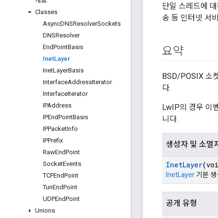
개요
단일 스레드에 대해
Classes
송 등 인터넷 서
Async
DNSResolver
Sockets
DNSResolver
End
Point
Basis
요약
Inet
Layer
Inet
Layer
Basis
BSD/POSIX 
Interface
Address
Iterator
다.
Interface
Iterator
IPAddress
LwIP의 경우 
IPEnd
Point
Basis
니다.
IPPacket
Info
IPPrefix
생성자 및 소멸
Raw
End
Point
Socket
Events
Inet
Layer
(vo
InetLayer
기본 생
TCPEnd
Point
Tun
End
Point
UDPEnd
Point
공개 유형
Unions