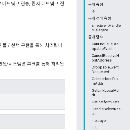
DP 네트워크 전송, 원시 네트워크 전
공개 속성
주
공개 정적 속성
sInetEventHandle
rDelegate
공개 함수
CanEnqueueDro
존 폴 / 선택 구현을 통해 처리됩니
ppableEvent
CancelResolveH
ostAddress
플랫폼/시스템별 후크를 통해 처리됩
DroppableEvent
Dequeued
GetInterfaceFro
mAddr
GetLinkLocalAd
dr
GetPlatformData
HandleSelectRes
ult
InetLayer
Init