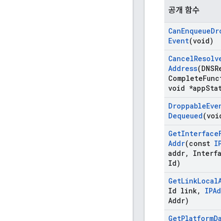
공개 함수
Can
Enqueue
Dr
Event
(void)
Cancel
Resolv
Address
(DNSR
Complete
Func
void *app
Sta
Droppable
Eve
Dequeued
(voi
Get
Interface
Addr
(const
I
addr
,
Interf
Id)
Get
Link
Local
Id link
,
IPA
Addr)
Get
Platform
D