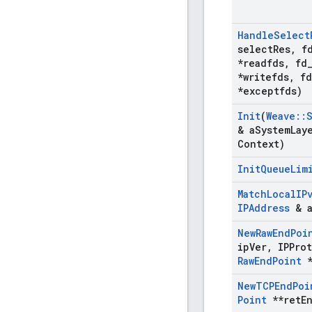
Handle
Select
select
Res
,
f
*readfds
,
fd
*writefds
,
fd
*exceptfds)
Init
(
Weave
::
& a
System
Lay
Context)
Init
Queue
Lim
Match
Local
IP
IPAddress
& a
New
Raw
End
Poi
ip
Ver
,
IPProt
Raw
End
Point
*
New
TCPEnd
Poi
Point
**ret
E