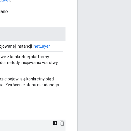
dane
cjowanej instancji
InetLayer
.
we z konkretnej platformy
o metody inicjowania warstwy,
ie pojawi się konkretny błąd
ia. Zwrócenie stanu nieudanego