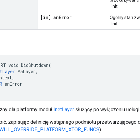
przekazywane d
::Init.
[in] an
Error
Ogólny stan z
::Init.
n
RT void DidShutdown(

tLayer
 *aLayer,

ntext,

R
 anError

czny dla platformy moduł
InetLayer
służący po wyłączeniu usługi
ić, zapisując definicję wstępnego podmiotu przetwarzającego 
_WILL_OVERRIDE_PLATFORM_XTOR_FUNCS
).