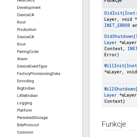
Funkcje
Nest
Certs
Development
Did
Init
(
Inet
Device
CA
Layer
,
void *
Root
INET
_
ERROR
a
Production
Did
Shutdown
(
Device
CA
Layer
*a
Layer
Root
Context
,
INE
Pairing
Code
Error)
Warm
Will
Init
(
Inet
Device
Event
Type
*a
Layer
,
void
Factory
Provisioning
Data
Encoding
Big
Endian
Will
Shutdown
Layer
*a
Layer
Little
Endian
Context)
Logging
Platform
Persisted
Storage
Funkcje
Bdx
Protocol
Common