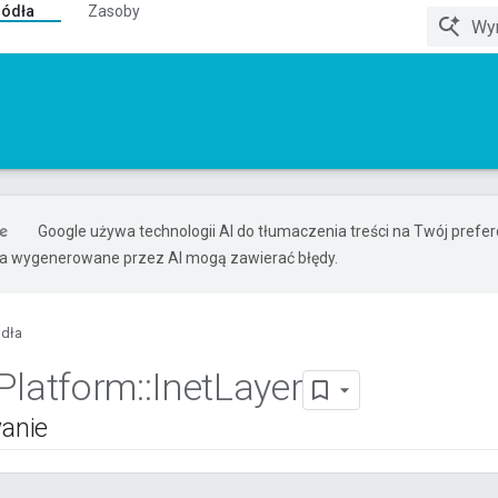
ródła
Zasoby
Google używa technologii AI do tłumaczenia treści na Twój pref
ia wygenerowane przez AI mogą zawierać błędy.
ódła
Platform
::
Inet
Layer
anie