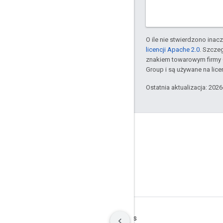
O ile nie stwierdzono inacze
licencji Apache 2.0
. Szcze
znakiem towarowym firmy 
Group i są używane na licen
Ostatnia aktualizacja: 202
GitHub
OpenWeave
Happy
OpenThread
Warunki
Prywatność
Manage cookies