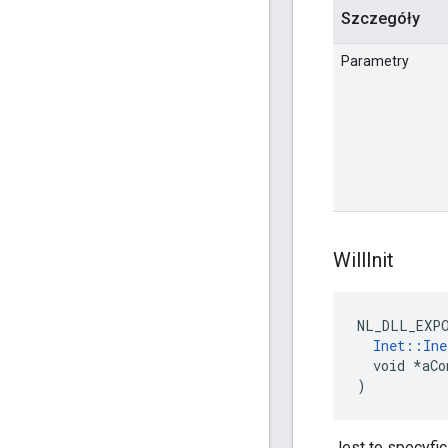
Szczegóły
Parametry
Will
Init
NL_DLL_EXP
Inet::Ine
  void *aCo
)
Jest to specyfi