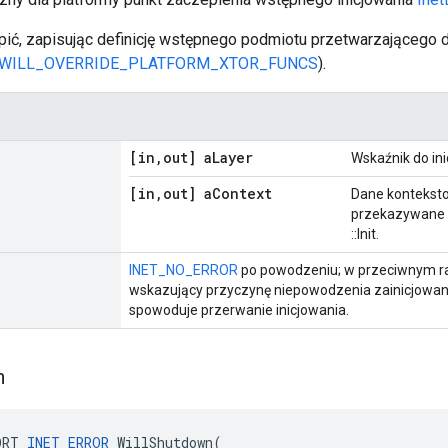
ić, zapisując definicję wstępnego podmiotu przetwarzającego 
_WILL_OVERRIDE_PLATFORM_XTOR_FUNCS
).
[in
,
out] a
Layer
Wskaźnik do ini
[in
,
out] a
Context
Dane konteksto
przekazywane d
::Init.
INET_NO_ERROR
po powodzeniu; w przeciwnym raz
wskazujący przyczynę niepowodzenia zainicjowan
spowoduje przerwanie inicjowania.
n
ORT 
INET_ERROR
 WillShutdown(
