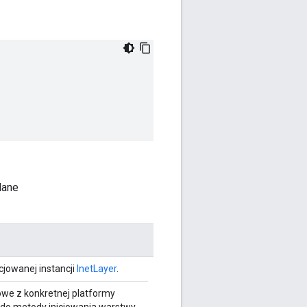
dane
cjowanej instancji
InetLayer
.
we z konkretnej platformy