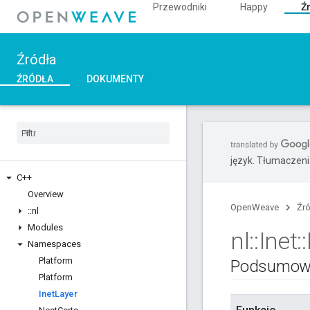
Przewodniki
Happy
Ź
Źródła
ŹRÓDŁA
DOKUMENTY
język. Tłumaczen
C++
Overview
OpenWeave
Źr
::
nl
Modules
nl
::
Inet
::
Namespaces
Platform
Podsumow
Platform
Inet
Layer