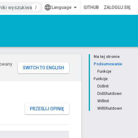
/
GITHUB
ZALOGUJ SIĘ
Na tej stronie
erowany
Podsumowanie
Funkcje
Funkcje
DidInit
DidShutdown
WillInit
WillShutdown
PRZEŚLIJ OPINIĘ