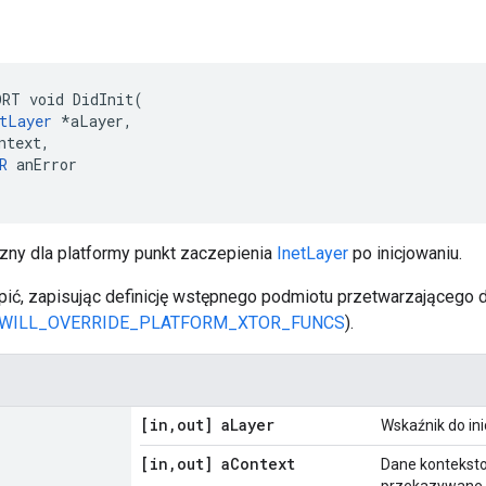
RT void DidInit(

tLayer
 *aLayer,

ntext,

R
 anError

czny dla platformy punkt zaczepienia
InetLayer
po inicjowaniu.
ić, zapisując definicję wstępnego podmiotu przetwarzającego 
_WILL_OVERRIDE_PLATFORM_XTOR_FUNCS
).
[in
,
out] a
Layer
Wskaźnik do ini
[in
,
out] a
Context
Dane konteksto