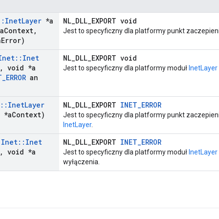
::
Inet
Layer
*a
NL_DLL_EXPORT void
a
Context
,
Jest to specyficzny dla platformy punkt zaczepien
n
Error)
Inet
::
Inet
NL_DLL_EXPORT void
,
void *a
Jest to specyficzny dla platformy moduł
InetLayer
T
_
ERROR
an
::
Inet
Layer
NL_DLL_EXPORT
INET_ERROR
 *a
Context)
Jest to specyficzny dla platformy punkt zaczepien
InetLayer
.
(
Inet
::
Inet
NL_DLL_EXPORT
INET_ERROR
,
void *a
Jest to specyficzny dla platformy moduł
InetLayer
wyłączenia.