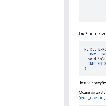
Did
Shutdow
NL_DLL_EXPO
Inet::Ine
  void *aCo
INET_ERRO
)
Jest to specyfi
Można go zastąp
(
INET_CONFIG