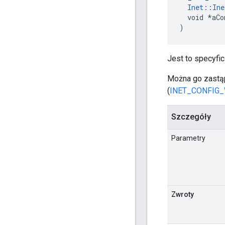
Inet::Ine
  void *aCo
)
Jest to specyfi
Można go zastąp
(
INET_CONFIG
Szczegóły
Parametry
Zwroty