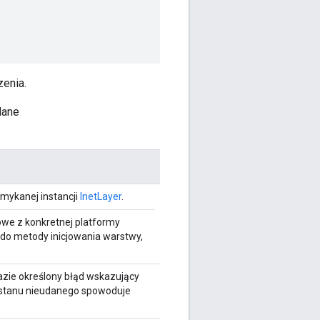
enia.
dane
mykanej instancji
InetLayer
.
we z konkretnej platformy
o metody inicjowania warstwy,
zie określony błąd wskazujący
 stanu nieudanego spowoduje