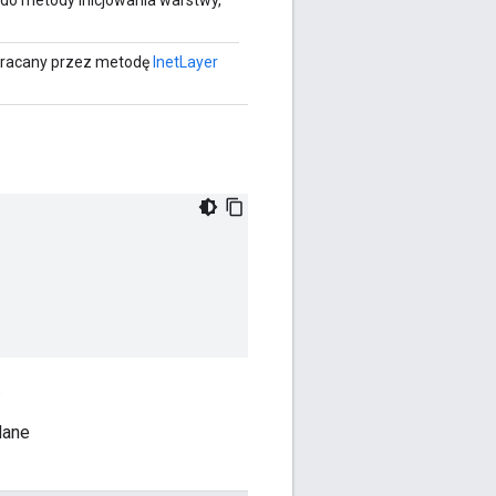
o metody inicjowania warstwy,
wracany przez metodę
InetLayer
.
dane