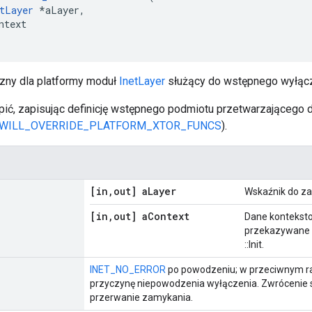
tLayer
 *aLayer,

ntext

czny dla platformy moduł
InetLayer
służący do wstępnego wyłącz
ić, zapisując definicję wstępnego podmiotu przetwarzającego 
_WILL_OVERRIDE_PLATFORM_XTOR_FUNCS
).
[in
,
out] a
Layer
Wskaźnik do za
[in
,
out] a
Context
Dane konteksto
przekazywane d
::Init.
INET_NO_ERROR
po powodzeniu; w przeciwnym ra
przyczynę niepowodzenia wyłączenia. Zwrócenie
przerwanie zamykania.