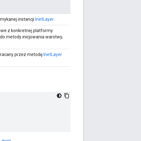
mykanej instancji
InetLayer
.
we z konkretnej platformy
o metody inicjowania warstwy,
wracany przez metodę
InetLayer
Layer
.