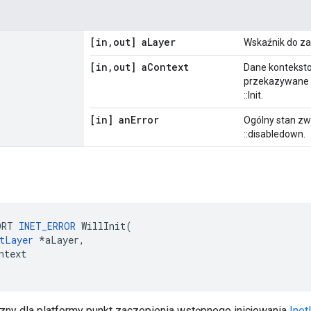
[in
,
out] a
Layer
Wskaźnik do za
[in
,
out] a
Context
Dane konteksto
przekazywane d
::Init.
[in] an
Error
Ogólny stan z
::disabledown.
ORT 
INET_ERROR
 WillInit(

tLayer
 *aLayer,

ntext

czny dla platformy punkt zaczepienia wstępnego inicjowania
Inet