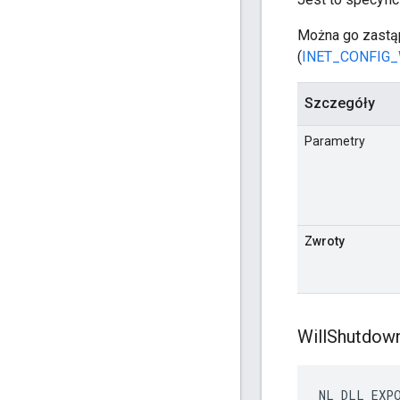
Można go zastąp
(
INET_CONFIG
Szczegóły
Parametry
Zwroty
Will
Shutdow
NL_DLL_EXP