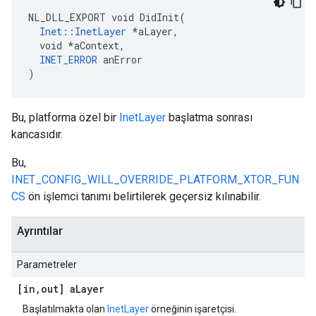
NL_DLL_EXPORT void DidInit(

Inet::InetLayer
 *aLayer,

  void *aContext,

INET_ERROR
 anError

)
Bu, platforma özel bir
InetLayer
başlatma sonrası
kancasıdır.
Bu,
INET_CONFIG_WILL_OVERRIDE_PLATFORM_XTOR_FUN
CS
ön işlemci tanımı belirtilerek geçersiz kılınabilir.
Ayrıntılar
Parametreler
[in
,
out] a
Layer
Başlatılmakta olan
InetLayer
örneğinin işaretçisi.