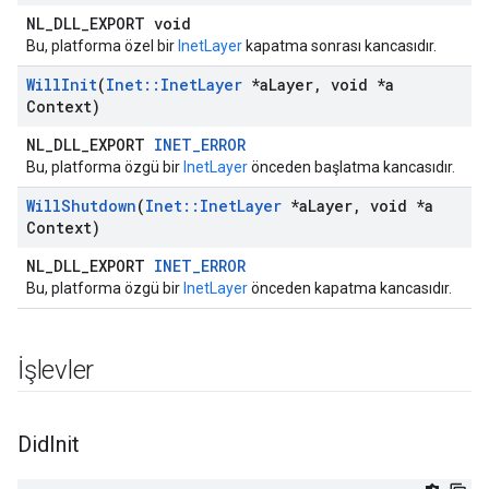
NL_DLL_EXPORT void
Bu, platforma özel bir
InetLayer
kapatma sonrası kancasıdır.
Will
Init
(
Inet
::
Inet
Layer
*a
Layer
,
void *a
Context)
NL_DLL_EXPORT
INET_ERROR
Bu, platforma özgü bir
InetLayer
önceden başlatma kancasıdır.
Will
Shutdown
(
Inet
::
Inet
Layer
*a
Layer
,
void *a
Context)
NL_DLL_EXPORT
INET_ERROR
Bu, platforma özgü bir
InetLayer
önceden kapatma kancasıdır.
İşlevler
Did
Init