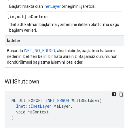
Başlatılmakta olan
InetLayer
örneğinin işaretçisi.
[in
,
out] a
Context
::Init adlı katman başlatma yöntemine iletilen platforma özgü
bağlam verileri.
İadeler
Başarıda
INET_NO_ERROR
; aksi takdirde, başlatma hatasının
nedenini belirten belirli bir hata alırsınız. Başarısız durumunun
döndürülmesi başlatma işlemini iptal eder.
Will
Shutdown
NL_DLL_EXPORT 
INET_ERROR
 WillShutdown(

Inet::InetLayer
 *aLayer,

  void *aContext

)