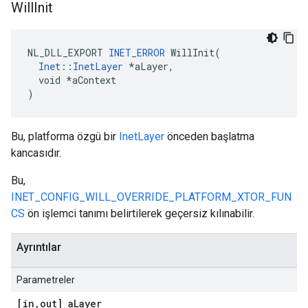
Will
Init
NL_DLL_EXPORT 
INET_ERROR
 WillInit(

Inet::InetLayer
 *aLayer,

  void *aContext

)
Bu, platforma özgü bir
InetLayer
önceden başlatma
kancasıdır.
Bu,
INET_CONFIG_WILL_OVERRIDE_PLATFORM_XTOR_FUN
CS
ön işlemci tanımı belirtilerek geçersiz kılınabilir.
Ayrıntılar
Parametreler
[in
,
out] a
Layer