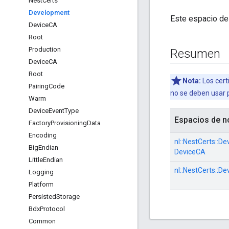
Nest
Certs
Development
Este espacio de
Device
CA
Root
Production
Resumen
Device
CA
Root
Nota:
Los cert
Pairing
Code
no se deben usar 
Warm
Device
Event
Type
Espacios de 
Factory
Provisioning
Data
Encoding
nl::
NestCerts::
Dev
Big
Endian
DeviceCA
Little
Endian
nl::
NestCerts::
Dev
Logging
Platform
Persisted
Storage
Bdx
Protocol
Common