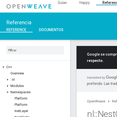
Guías
Happy
Referen
Referencia
REFERENCE
DOCUMENTOS
Google se compro
respecto.
C++
Overview
::
nl
preferido. Las tra
Modules
Namespaces
Platform
OpenWeave
Ref
Platform
nl
::
Nest
Inet
Layer