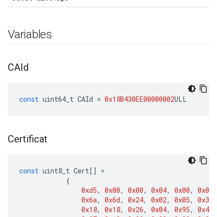
Variables
CAId
const
uint64_t
CAId
=
0x18B430EE00000002
ULL
Certificat
const
uint8_t
Cert
[]
=
{
0xd5
,
0x00
,
0x00
,
0x04
,
0x00
,
0x01
,
0x6a
,
0x6d
,
0x24
,
0x02
,
0x05
,
0x37
,
0x18
,
0x18
,
0x26
,
0x04
,
0x95
,
0x49
,