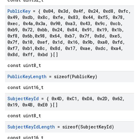
Public
Key
= { 0x04
,
0x3d
,
0x4f
,
0x24
,
0xd8
,
0xfc
,
0x49
,
0xdb
,
0x8c
,
0xfe
,
0x83
,
0x44
,
0xf5
,
0x78
,
0xec
,
0x4a
,
0x3a
,
0x90
,
0xa3
,
0x43
,
0x9c
,
0xcb
,
0xb9
,
0x72
,
0xbb
,
0x24
,
0x84
,
0x91
,
0x19
,
0x1b
,
0xf8
,
0x6b
,
0x98
,
0x64
,
0xb7
,
0x7f
,
0x8d
,
0xe5
,
0x7f
,
0x10
,
0xef
,
0x1d
,
0x16
,
0x9b
,
0xa0
,
0xfd
,
0xf7
,
0xb1
,
0x8c
,
0x8d
,
0x17
,
0xae
,
0xdc
,
0xa4
,
0x8d
,
0xff
,
0xbd }[]
const uint8_t
Public
Key
Length
=
sizeof(
Public
Key)
const uint16_t
Subject
Key
Id
= { 0x4D
,
0x
C1
,
0x
DA
,
0x2D
,
0x62
,
0x19
,
0x4B
,
0x
E0 }[]
const uint8_t
Subject
Key
Id
Length
=
sizeof(
Subject
Key
Id)
const uint16_t