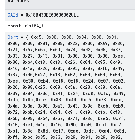
Variables
CAId
= 0x18B430EE00000002ULL
const uint64_t
Cert
= { 0xd5
,
0x00
,
0x00
,
0x04
,
0x00
,
0x01
,
0x00
,
0x30
,
0x01
,
0x08
,
0x22
,
0x36
,
0xa9
,
0x86
,
0x2f
,
0x67
,
0x6a
,
0x6d
,
0x24
,
0x02
,
0x05
,
0x37
,
0x03
,
0x27
,
0x13
,
0x01
,
0x00
,
0x00
,
0x00
,
0xee
,
0x30
,
0xb4
,
0x18
,
0x18
,
0x26
,
0x04
,
0x95
,
0x49
,
0x16
,
0x1a
,
0x26
,
0x05
,
0x95
,
0x07
,
0xfb
,
0x49
,
0x37
,
0x06
,
0x27
,
0x13
,
0x02
,
0x00
,
0x00
,
0x00
,
0xee
,
0x30
,
0xb4
,
0x18
,
0x18
,
0x24
,
0x07
,
0x02
,
0x26
,
0x08
,
0x25
,
0x00
,
0x5a
,
0x23
,
0x30
,
0x0a
,
0x39
,
0x04
,
0x3d
,
0x4f
,
0x24
,
0xd8
,
0xfc
,
0x49
,
0xdb
,
0x8c
,
0xfe
,
0x83
,
0x44
,
0xf5
,
0x78
,
0xec
,
0x4a
,
0x3a
,
0x90
,
0xa3
,
0x43
,
0x9c
,
0xcb
,
0xb9
,
0x72
,
0xbb
,
0x24
,
0x84
,
0x91
,
0x19
,
0x1b
,
0xf8
,
0x6b
,
0x98
,
0x64
,
0xb7
,
0x7f
,
0x8d
,
0xe5
,
0x7f
,
0x10
,
0xef
,
0x1d
,
0x16
,
0x9b
,
0xa0
,
0xfd
,
0xf7
,
0xb1
,
0x8c
,
0x8d
,
0x17
,
0xae
,
0xdc
,
0xa4
,
0x8d
,
0xff
,
0xbd
,
0x35
,
0x83
,
0x29
,
0x01
,
0x29
,
0x02
,