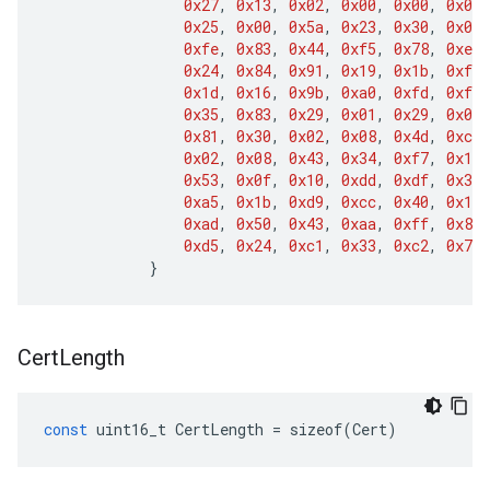
0x27
,
0x13
,
0x02
,
0x00
,
0x00
,
0x00
,
0x25
,
0x00
,
0x5a
,
0x23
,
0x30
,
0x0a
,
0xfe
,
0x83
,
0x44
,
0xf5
,
0x78
,
0xec
,
0x24
,
0x84
,
0x91
,
0x19
,
0x1b
,
0xf8
,
0x1d
,
0x16
,
0x9b
,
0xa0
,
0xfd
,
0xf7
,
0x35
,
0x83
,
0x29
,
0x01
,
0x29
,
0x02
,
0x81
,
0x30
,
0x02
,
0x08
,
0x4d
,
0xc1
,
0x02
,
0x08
,
0x43
,
0x34
,
0xf7
,
0x12
,
0x53
,
0x0f
,
0x10
,
0xdd
,
0xdf
,
0x37
,
0xa5
,
0x1b
,
0xd9
,
0xcc
,
0x40
,
0x1d
,
0xad
,
0x50
,
0x43
,
0xaa
,
0xff
,
0x88
,
0xd5
,
0x24
,
0xc1
,
0x33
,
0xc2
,
0x75
,
}
Cert
Length
const
uint16_t
CertLength
=
sizeof
(
Cert
)