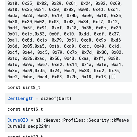
0x18
,
0x35
,
0x82
,
0x29
,
0x01
,
0x24
,
0x02
,
0x60
,
0x18
,
0x35
,
0x81
,
0x30
,
0x02
,
0x08
,
0x4d
,
0xc1
,
0xda
,
0x2d
,
0x62
,
0x19
,
0x4b
,
0xe0
,
0x18
,
0x35
,
0x80
,
0x30
,
0x02
,
0x08
,
0x43
,
0x34
,
0xf7
,
0x12
,
0xdf
,
0x5f
,
0x91
,
0xcf
,
0x18
,
0x35
,
0x0c
,
0x30
,
0x01
,
0x1c
,
0x53
,
0x0f
,
0x10
,
0xdd
,
0xdf
,
0x37
,
0xa1
,
0x0d
,
0x1b
,
0x79
,
0x51
,
0xc8
,
0x9b
,
0xd6
,
0x6d
,
0x05
,
0xa5
,
0x1b
,
0xd9
,
0xcc
,
0x40
,
0x1d
,
0xcf
,
0xe4
,
0xc5
,
0x79
,
0x7b
,
0x7d
,
0x30
,
0x02
,
0x1c
,
0x36
,
0xad
,
0x50
,
0x43
,
0xaa
,
0xff
,
0x88
,
0xfc
,
0x9c
,
0x67
,
0xe2
,
0x14
,
0x1a
,
0xfe
,
0xa1
,
0x8c
,
0x59
,
0xd5
,
0x24
,
0xc1
,
0x33
,
0xc2
,
0x75
,
0xe2
,
0xbe
,
0xa4
,
0x08
,
0x7b
,
0x18
,
0x18
,
}[]
const uint8_t
Cert
Length
=
sizeof(
Cert)
const uint16_t
Curve
OID
= nl
::
Weave
::
Profiles
::
Security
::
k
Weave
Curve
Id
_
secp224r1
const uint32_t