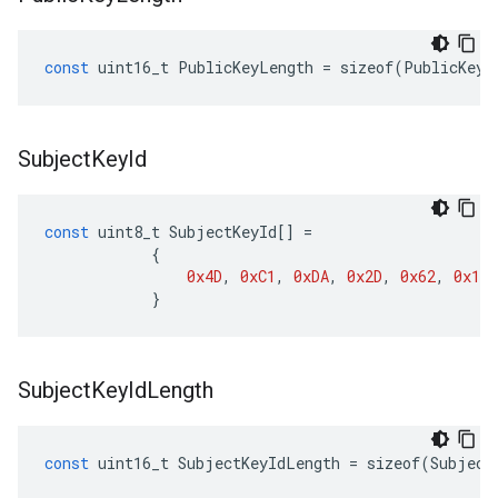
const
uint16_t
PublicKeyLength
=
sizeof
(
PublicKey
)
Subject
Key
Id
const
uint8_t
SubjectKeyId
[]
=
{
0x4D
,
0xC1
,
0xDA
,
0x2D
,
0x62
,
0x19
,
}
Subject
Key
Id
Length
const
uint16_t
SubjectKeyIdLength
=
sizeof
(
Subject