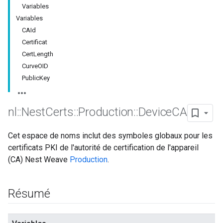
Variables
Variables
CAId
Certificat
CertLength
CurveOID
PublicKey
nl
::
Nest
Certs
::
Production
::
Device
CA
Cet espace de noms inclut des symboles globaux pour les
certificats PKI de l'autorité de certification de l'appareil
(CA) Nest Weave
Production
.
Résumé