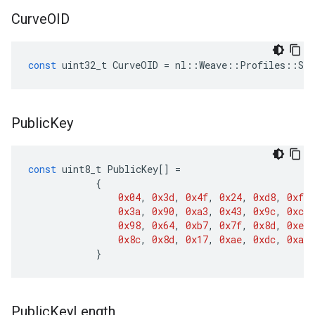
Curve
OID
const
uint32_t
CurveOID
=
nl
::
Weave
::
Profiles
::
Sec
Public
Key
const
uint8_t
PublicKey
[]
=
{
0x04
,
0x3d
,
0x4f
,
0x24
,
0xd8
,
0xfc
,
0x3a
,
0x90
,
0xa3
,
0x43
,
0x9c
,
0xcb
,
0x98
,
0x64
,
0xb7
,
0x7f
,
0x8d
,
0xe5
,
0x8c
,
0x8d
,
0x17
,
0xae
,
0xdc
,
0xa4
,
}
Public
Key
Length