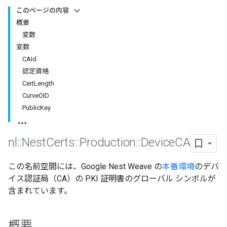
このページの内容
概要
変数
変数
CAId
認定資格
CertLength
CurveOID
PublicKey
nl
::
Nest
Certs
::
Production
::
Device
CA
この名前空間には、Google Nest Weave の
本番環境
のデバ
イス認証局（CA）の PKI 証明書のグローバル シンボルが
含まれています。
概要