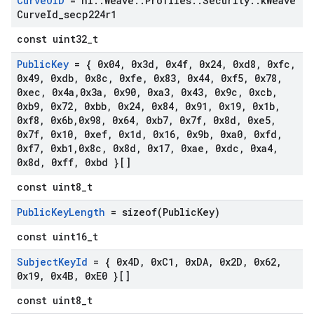
Curve
OID
= nl
::
Weave
::
Profiles
::
Security
::
k
Weave
Curve
Id
_
secp224r1
const uint32_t
Public
Key
= { 0x04
,
0x3d
,
0x4f
,
0x24
,
0xd8
,
0xfc
,
0x49
,
0xdb
,
0x8c
,
0xfe
,
0x83
,
0x44
,
0xf5
,
0x78
,
0xec
,
0x4a
,
0x3a
,
0x90
,
0xa3
,
0x43
,
0x9c
,
0xcb
,
0xb9
,
0x72
,
0xbb
,
0x24
,
0x84
,
0x91
,
0x19
,
0x1b
,
0xf8
,
0x6b
,
0x98
,
0x64
,
0xb7
,
0x7f
,
0x8d
,
0xe5
,
0x7f
,
0x10
,
0xef
,
0x1d
,
0x16
,
0x9b
,
0xa0
,
0xfd
,
0xf7
,
0xb1
,
0x8c
,
0x8d
,
0x17
,
0xae
,
0xdc
,
0xa4
,
0x8d
,
0xff
,
0xbd }[]
const uint8_t
Public
Key
Length
=
sizeof(
Public
Key)
const uint16_t
Subject
Key
Id
= { 0x4D
,
0x
C1
,
0x
DA
,
0x2D
,
0x62
,
0x19
,
0x4B
,
0x
E0 }[]
const uint8_t