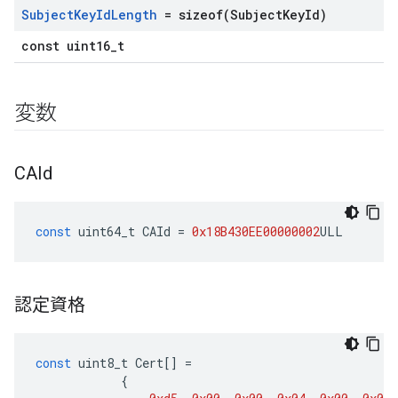
Subject
Key
Id
Length
=
sizeof(
Subject
Key
Id)
const uint16_t
変数
CAId
const
uint64_t
CAId
=
0x18B430EE00000002
ULL
認定資格
const
uint8_t
Cert
[]
=
{