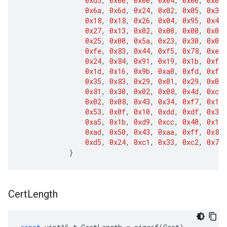
0xd5
,
0x00
,
0x00
,
0x04
,
0x00
,
0x01
,
0x6a
,
0x6d
,
0x24
,
0x02
,
0x05
,
0x37
,
0x18
,
0x18
,
0x26
,
0x04
,
0x95
,
0x49
,
0x27
,
0x13
,
0x02
,
0x00
,
0x00
,
0x00
,
0x25
,
0x00
,
0x5a
,
0x23
,
0x30
,
0x0a
,
0xfe
,
0x83
,
0x44
,
0xf5
,
0x78
,
0xec
,
0x24
,
0x84
,
0x91
,
0x19
,
0x1b
,
0xf8
,
0x1d
,
0x16
,
0x9b
,
0xa0
,
0xfd
,
0xf7
,
0x35
,
0x83
,
0x29
,
0x01
,
0x29
,
0x02
,
0x81
,
0x30
,
0x02
,
0x08
,
0x4d
,
0xc1
,
0x02
,
0x08
,
0x43
,
0x34
,
0xf7
,
0x12
,
0x53
,
0x0f
,
0x10
,
0xdd
,
0xdf
,
0x37
,
0xa5
,
0x1b
,
0xd9
,
0xcc
,
0x40
,
0x1d
,
0xad
,
0x50
,
0x43
,
0xaa
,
0xff
,
0x88
,
0xd5
,
0x24
,
0xc1
,
0x33
,
0xc2
,
0x75
,
}
Cert
Length