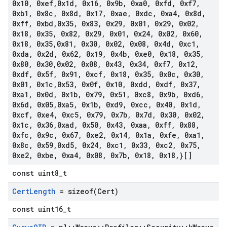
0x10
,
0xef
,
0x1d
,
0x16
,
0x9b
,
0xa0
,
0xfd
,
0xf7
,
0xb1
,
0x8c
,
0x8d
,
0x17
,
0xae
,
0xdc
,
0xa4
,
0x8d
,
0xff
,
0xbd
,
0x35
,
0x83
,
0x29
,
0x01
,
0x29
,
0x02
,
0x18
,
0x35
,
0x82
,
0x29
,
0x01
,
0x24
,
0x02
,
0x60
,
0x18
,
0x35
,
0x81
,
0x30
,
0x02
,
0x08
,
0x4d
,
0xc1
,
0xda
,
0x2d
,
0x62
,
0x19
,
0x4b
,
0xe0
,
0x18
,
0x35
,
0x80
,
0x30
,
0x02
,
0x08
,
0x43
,
0x34
,
0xf7
,
0x12
,
0xdf
,
0x5f
,
0x91
,
0xcf
,
0x18
,
0x35
,
0x0c
,
0x30
,
0x01
,
0x1c
,
0x53
,
0x0f
,
0x10
,
0xdd
,
0xdf
,
0x37
,
0xa1
,
0x0d
,
0x1b
,
0x79
,
0x51
,
0xc8
,
0x9b
,
0xd6
,
0x6d
,
0x05
,
0xa5
,
0x1b
,
0xd9
,
0xcc
,
0x40
,
0x1d
,
0xcf
,
0xe4
,
0xc5
,
0x79
,
0x7b
,
0x7d
,
0x30
,
0x02
,
0x1c
,
0x36
,
0xad
,
0x50
,
0x43
,
0xaa
,
0xff
,
0x88
,
0xfc
,
0x9c
,
0x67
,
0xe2
,
0x14
,
0x1a
,
0xfe
,
0xa1
,
0x8c
,
0x59
,
0xd5
,
0x24
,
0xc1
,
0x33
,
0xc2
,
0x75
,
0xe2
,
0xbe
,
0xa4
,
0x08
,
0x7b
,
0x18
,
0x18
,
}[]
const uint8_t
Cert
Length
=
sizeof(
Cert)
const uint16_t