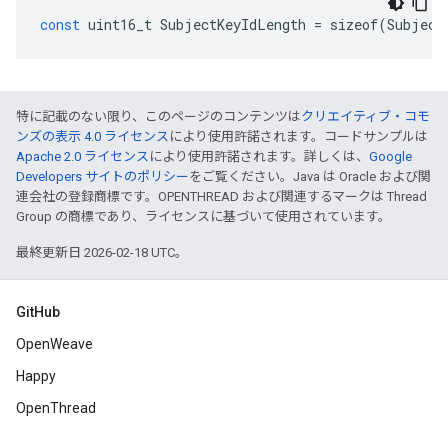
const
uint16_t
SubjectKeyIdLength
=
sizeof
(
Subject
特に記載のない限り、このページのコンテンツは
クリエイティブ・コモ
ンズの表示 4.0 ライセンス
により使用許諾されます。コードサンプルは
Apache 2.0 ライセンス
により使用許諾されます。詳しくは、
Google
Developers サイトのポリシー
をご覧ください。Java は Oracle および関
連会社の登録商標です。OPENTHREAD および関連するマークは Thread
Group の商標であり、ライセンスに基づいて使用されています。
最終更新日 2026-02-18 UTC。
GitHub
OpenWeave
Happy
OpenThread