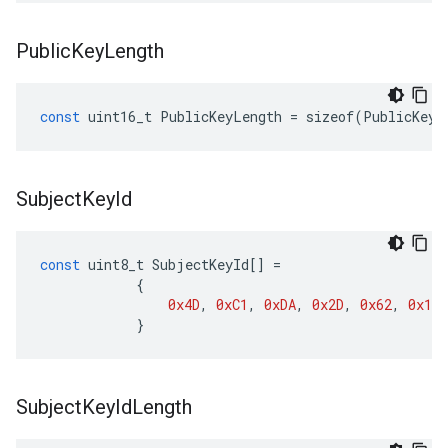
Public
Key
Length
const
uint16_t
PublicKeyLength
=
sizeof
(
PublicKey
)
Subject
Key
Id
const
uint8_t
SubjectKeyId
[]
=
{
0x4D
,
0xC1
,
0xDA
,
0x2D
,
0x62
,
0x19
,
}
Subject
Key
Id
Length