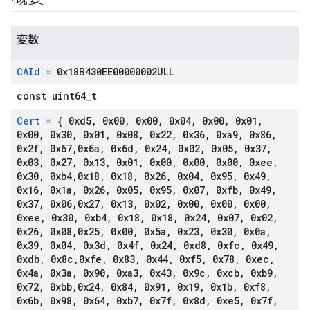
変数
CAId
= 0x18B430EE00000002ULL
const uint64_t
Cert
= { 0xd5
,
0x00
,
0x00
,
0x04
,
0x00
,
0x01
,
0x00
,
0x30
,
0x01
,
0x08
,
0x22
,
0x36
,
0xa9
,
0x86
,
0x2f
,
0x67
,
0x6a
,
0x6d
,
0x24
,
0x02
,
0x05
,
0x37
,
0x03
,
0x27
,
0x13
,
0x01
,
0x00
,
0x00
,
0x00
,
0xee
,
0x30
,
0xb4
,
0x18
,
0x18
,
0x26
,
0x04
,
0x95
,
0x49
,
0x16
,
0x1a
,
0x26
,
0x05
,
0x95
,
0x07
,
0xfb
,
0x49
,
0x37
,
0x06
,
0x27
,
0x13
,
0x02
,
0x00
,
0x00
,
0x00
,
0xee
,
0x30
,
0xb4
,
0x18
,
0x18
,
0x24
,
0x07
,
0x02
,
0x26
,
0x08
,
0x25
,
0x00
,
0x5a
,
0x23
,
0x30
,
0x0a
,
0x39
,
0x04
,
0x3d
,
0x4f
,
0x24
,
0xd8
,
0xfc
,
0x49
,
0xdb
,
0x8c
,
0xfe
,
0x83
,
0x44
,
0xf5
,
0x78
,
0xec
,
0x4a
,
0x3a
,
0x90
,
0xa3
,
0x43
,
0x9c
,
0xcb
,
0xb9
,
0x72
,
0xbb
,
0x24
,
0x84
,
0x91
,
0x19
,
0x1b
,
0xf8
,
0x6b
,
0x98
,
0x64
,
0xb7
,
0x7f
,
0x8d
,
0xe5
,
0x7f
,