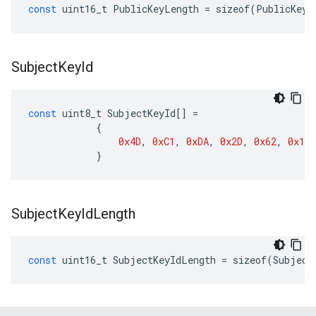
const
uint16_t
PublicKeyLength
=
sizeof
(
PublicKey
)
Subject
Key
Id
const
uint8_t
SubjectKeyId
[]
=
{
0x4D
,
0xC1
,
0xDA
,
0x2D
,
0x62
,
0x19
,
}
Subject
Key
Id
Length
const
uint16_t
SubjectKeyIdLength
=
sizeof
(
Subject