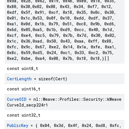
0xda
,
0x2d
,
0x62
,
0x19
,
0x4b
,
0xe0
,
0x18
,
0x35
,
0x80
,
0x30
,
0x02
,
0x08
,
0x43
,
0x34
,
0xf7
,
0x12
,
0xdf
,
0x5f
,
0x91
,
0xcf
,
0x18
,
0x35
,
0x0c
,
0x30
,
0x01
,
0x1c
,
0x53
,
0x0f
,
0x10
,
0xdd
,
0xdf
,
0x37
,
0xa1
,
0x0d
,
0x1b
,
0x79
,
0x51
,
0xc8
,
0x9b
,
0xd6
,
0x6d
,
0x05
,
0xa5
,
0x1b
,
0xd9
,
0xcc
,
0x40
,
0x1d
,
0xcf
,
0xe4
,
0xc5
,
0x79
,
0x7b
,
0x7d
,
0x30
,
0x02
,
0x1c
,
0x36
,
0xad
,
0x50
,
0x43
,
0xaa
,
0xff
,
0x88
,
0xfc
,
0x9c
,
0x67
,
0xe2
,
0x14
,
0x1a
,
0xfe
,
0xa1
,
0x8c
,
0x59
,
0xd5
,
0x24
,
0xc1
,
0x33
,
0xc2
,
0x75
,
0xe2
,
0xbe
,
0xa4
,
0x08
,
0x7b
,
0x18
,
0x18
,
}[]
const uint8_t
Cert
Length
=
sizeof(
Cert)
const uint16_t
Curve
OID
= nl
::
Weave
::
Profiles
::
Security
::
k
Weave
Curve
Id
_
secp224r1
const uint32_t
Public
Key
= { 0x04
,
0x3d
,
0x4f
,
0x24
,
0xd8
,
0xfc
,