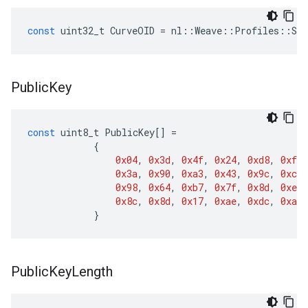
const
uint32_t
CurveOID
=
nl
::
Weave
::
Profiles
::
Sec
Public
Key
const
uint8_t
PublicKey
[]
=
{
0x04
,
0x3d
,
0x4f
,
0x24
,
0xd8
,
0xfc
,
0x3a
,
0x90
,
0xa3
,
0x43
,
0x9c
,
0xcb
,
0x98
,
0x64
,
0xb7
,
0x7f
,
0x8d
,
0xe5
,
0x8c
,
0x8d
,
0x17
,
0xae
,
0xdc
,
0xa4
,
}
Public
Key
Length