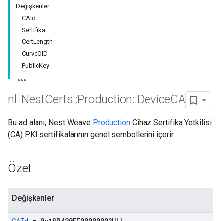
Değişkenler
CAId
Sertifika
CertLength
CurveOID
PublicKey
nl
::
Nest
Certs
::
Production
::
Device
CA
Bu ad alanı, Nest Weave
Production
Cihaz Sertifika Yetkilisi
(CA) PKI sertifikalarının genel sembollerini içerir.
Özet
Değişkenler
CAId
= 0x18B430EE00000002ULL