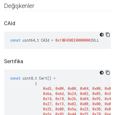
Değişkenler
CAId
const
uint64_t
CAId
=
0x18B430EE00000002
ULL
Sertifika
const
uint8_t
Cert
[]
=
{
0xd5
,
0x00
,
0x00
,
0x04
,
0x00
,
0x01
,
0x6a
,
0x6d
,
0x24
,
0x02
,
0x05
,
0x37
,
0x18
,
0x18
,
0x26
,
0x04
,
0x95
,
0x49
,
0x27
,
0x13
,
0x02
,
0x00
,
0x00
,
0x00
,
0x25
,
0x00
,
0x5a
,
0x23
,
0x30
,
0x0a
,
0xfe
,
0x83
,
0x44
,
0xf5
,
0x78
,
0xec
,