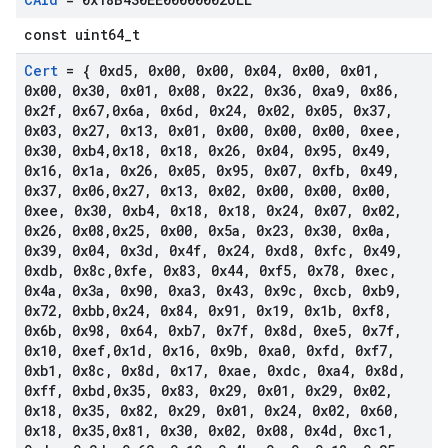
const uint64_t
Cert
= { 0xd5
,
0x00
,
0x00
,
0x04
,
0x00
,
0x01
,
0x00
,
0x30
,
0x01
,
0x08
,
0x22
,
0x36
,
0xa9
,
0x86
,
0x2f
,
0x67
,
0x6a
,
0x6d
,
0x24
,
0x02
,
0x05
,
0x37
,
0x03
,
0x27
,
0x13
,
0x01
,
0x00
,
0x00
,
0x00
,
0xee
,
0x30
,
0xb4
,
0x18
,
0x18
,
0x26
,
0x04
,
0x95
,
0x49
,
0x16
,
0x1a
,
0x26
,
0x05
,
0x95
,
0x07
,
0xfb
,
0x49
,
0x37
,
0x06
,
0x27
,
0x13
,
0x02
,
0x00
,
0x00
,
0x00
,
0xee
,
0x30
,
0xb4
,
0x18
,
0x18
,
0x24
,
0x07
,
0x02
,
0x26
,
0x08
,
0x25
,
0x00
,
0x5a
,
0x23
,
0x30
,
0x0a
,
0x39
,
0x04
,
0x3d
,
0x4f
,
0x24
,
0xd8
,
0xfc
,
0x49
,
0xdb
,
0x8c
,
0xfe
,
0x83
,
0x44
,
0xf5
,
0x78
,
0xec
,
0x4a
,
0x3a
,
0x90
,
0xa3
,
0x43
,
0x9c
,
0xcb
,
0xb9
,
0x72
,
0xbb
,
0x24
,
0x84
,
0x91
,
0x19
,
0x1b
,
0xf8
,
0x6b
,
0x98
,
0x64
,
0xb7
,
0x7f
,
0x8d
,
0xe5
,
0x7f
,
0x10
,
0xef
,
0x1d
,
0x16
,
0x9b
,
0xa0
,
0xfd
,
0xf7
,
0xb1
,
0x8c
,
0x8d
,
0x17
,
0xae
,
0xdc
,
0xa4
,
0x8d
,
0xff
,
0xbd
,
0x35
,
0x83
,
0x29
,
0x01
,
0x29
,
0x02
,
0x18
,
0x35
,
0x82
,
0x29
,
0x01
,
0x24
,
0x02
,
0x60
,
0x18
,
0x35
,
0x81
,
0x30
,
0x02
,
0x08
,
0x4d
,
0xc1
,