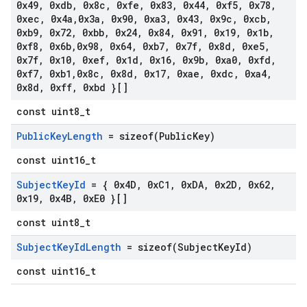
0x49
,
0xdb
,
0x8c
,
0xfe
,
0x83
,
0x44
,
0xf5
,
0x78
,
0xec
,
0x4a
,
0x3a
,
0x90
,
0xa3
,
0x43
,
0x9c
,
0xcb
,
0xb9
,
0x72
,
0xbb
,
0x24
,
0x84
,
0x91
,
0x19
,
0x1b
,
0xf8
,
0x6b
,
0x98
,
0x64
,
0xb7
,
0x7f
,
0x8d
,
0xe5
,
0x7f
,
0x10
,
0xef
,
0x1d
,
0x16
,
0x9b
,
0xa0
,
0xfd
,
0xf7
,
0xb1
,
0x8c
,
0x8d
,
0x17
,
0xae
,
0xdc
,
0xa4
,
0x8d
,
0xff
,
0xbd }[]
const uint8_t
Public
Key
Length
=
sizeof(
Public
Key)
const uint16_t
Subject
Key
Id
= { 0x4D
,
0x
C1
,
0x
DA
,
0x2D
,
0x62
,
0x19
,
0x4B
,
0x
E0 }[]
const uint8_t
Subject
Key
Id
Length
=
sizeof(
Subject
Key
Id)
const uint16_t