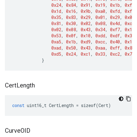
0x24
,
0x84
,
0x91
,
0x19
,
0x1b
,
0xf8
,
0x1d
,
0x16
,
0x9b
,
0xa0
,
0xfd
,
0xf7
,
0x35
,
0x83
,
0x29
,
0x01
,
0x29
,
0x02
,
0x81
,
0x30
,
0x02
,
0x08
,
0x4d
,
0xc1
,
0x02
,
0x08
,
0x43
,
0x34
,
0xf7
,
0x12
,
0x53
,
0x0f
,
0x10
,
0xdd
,
0xdf
,
0x37
,
0xa5
,
0x1b
,
0xd9
,
0xcc
,
0x40
,
0x1d
,
0xad
,
0x50
,
0x43
,
0xaa
,
0xff
,
0x88
,
0xd5
,
0x24
,
0xc1
,
0x33
,
0xc2
,
0x75
,
}
Cert
Length
const
uint16_t
CertLength
=
sizeof
(
Cert
)
Curve
OID