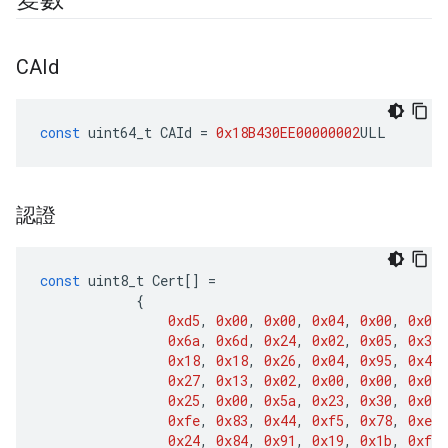
CAId
const
uint64_t
CAId
=
0x18B430EE00000002
ULL
認證
const
uint8_t
Cert
[]
=
{
0xd5
,
0x00
,
0x00
,
0x04
,
0x00
,
0x01
,
0x6a
,
0x6d
,
0x24
,
0x02
,
0x05
,
0x37
,
0x18
,
0x18
,
0x26
,
0x04
,
0x95
,
0x49
,
0x27
,
0x13
,
0x02
,
0x00
,
0x00
,
0x00
,
0x25
,
0x00
,
0x5a
,
0x23
,
0x30
,
0x0a
,
0xfe
,
0x83
,
0x44
,
0xf5
,
0x78
,
0xec
,
0x24
,
0x84
,
0x91
,
0x19
,
0x1b
,
0xf8
,