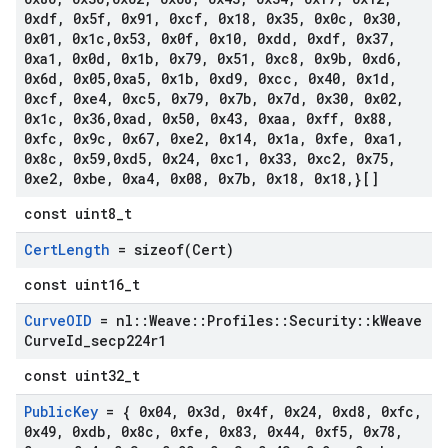
0xdf
,
0x5f
,
0x91
,
0xcf
,
0x18
,
0x35
,
0x0c
,
0x30
,
0x01
,
0x1c
,
0x53
,
0x0f
,
0x10
,
0xdd
,
0xdf
,
0x37
,
0xa1
,
0x0d
,
0x1b
,
0x79
,
0x51
,
0xc8
,
0x9b
,
0xd6
,
0x6d
,
0x05
,
0xa5
,
0x1b
,
0xd9
,
0xcc
,
0x40
,
0x1d
,
0xcf
,
0xe4
,
0xc5
,
0x79
,
0x7b
,
0x7d
,
0x30
,
0x02
,
0x1c
,
0x36
,
0xad
,
0x50
,
0x43
,
0xaa
,
0xff
,
0x88
,
0xfc
,
0x9c
,
0x67
,
0xe2
,
0x14
,
0x1a
,
0xfe
,
0xa1
,
0x8c
,
0x59
,
0xd5
,
0x24
,
0xc1
,
0x33
,
0xc2
,
0x75
,
0xe2
,
0xbe
,
0xa4
,
0x08
,
0x7b
,
0x18
,
0x18
,
}[]
const uint8_t
Cert
Length
=
sizeof(
Cert)
const uint16_t
Curve
OID
= nl
::
Weave
::
Profiles
::
Security
::
k
Weave
Curve
Id
_
secp224r1
const uint32_t
Public
Key
= { 0x04
,
0x3d
,
0x4f
,
0x24
,
0xd8
,
0xfc
,
0x49
,
0xdb
,
0x8c
,
0xfe
,
0x83
,
0x44
,
0xf5
,
0x78
,