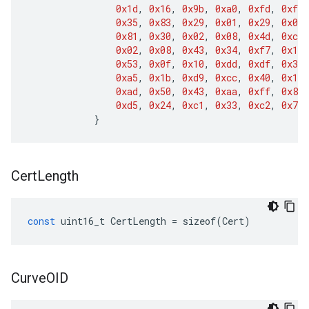
0x1d
,
0x16
,
0x9b
,
0xa0
,
0xfd
,
0xf7
,
0x35
,
0x83
,
0x29
,
0x01
,
0x29
,
0x02
,
0x81
,
0x30
,
0x02
,
0x08
,
0x4d
,
0xc1
,
0x02
,
0x08
,
0x43
,
0x34
,
0xf7
,
0x12
,
0x53
,
0x0f
,
0x10
,
0xdd
,
0xdf
,
0x37
,
0xa5
,
0x1b
,
0xd9
,
0xcc
,
0x40
,
0x1d
,
0xad
,
0x50
,
0x43
,
0xaa
,
0xff
,
0x88
,
0xd5
,
0x24
,
0xc1
,
0x33
,
0xc2
,
0x75
,
}
Cert
Length
const
uint16_t
CertLength
=
sizeof
(
Cert
)
Curve
OID