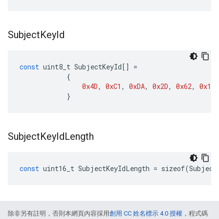
Subject
Key
Id
const
uint8_t
SubjectKeyId
[]
=
{
0x4D
,
0xC1
,
0xDA
,
0x2D
,
0x62
,
0x19
,
}
Subject
Key
Id
Length
const
uint16_t
SubjectKeyIdLength
=
sizeof
(
Subject
除非另有註明，否則本網頁內容採用
創用 CC 姓名標示 4.0 授權
，程式碼