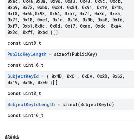
0xec
,
0x4a
,
0x3a
,
0x90
,
0xa3
,
0x43
,
0x9c
,
0xcb
,
0xb9
,
0x72
,
0xbb
,
0x24
,
0x84
,
0x91
,
0x19
,
0x1b
,
0xf8
,
0x6b
,
0x98
,
0x64
,
0xb7
,
0x7f
,
0x8d
,
0xe5
,
0x7f
,
0x10
,
0xef
,
0x1d
,
0x16
,
0x9b
,
0xa0
,
0xfd
,
0xf7
,
0xb1
,
0x8c
,
0x8d
,
0x17
,
0xae
,
0xdc
,
0xa4
,
0x8d
,
0xff
,
0xbd }[]
const uint8_t
Public
Key
Length
=
sizeof(
Public
Key)
const uint16_t
Subject
Key
Id
= { 0x4D
,
0x
C1
,
0x
DA
,
0x2D
,
0x62
,
0x19
,
0x4B
,
0x
E0 }[]
const uint8_t
Subject
Key
Id
Length
=
sizeof(
Subject
Key
Id)
const uint16_t
變數