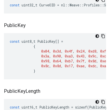
const
uint32_t
CurveOID
=
nl
::
Weave
::
Profiles
::
Sec
Public
Key
const
uint8_t
PublicKey
[]
=
{
0x04
,
0x3d
,
0x4f
,
0x24
,
0xd8
,
0xfc
,
0x3a
,
0x90
,
0xa3
,
0x43
,
0x9c
,
0xcb
,
0x98
,
0x64
,
0xb7
,
0x7f
,
0x8d
,
0xe5
,
0x8c
,
0x8d
,
0x17
,
0xae
,
0xdc
,
0xa4
,
}
Public
Key
Length
const
uint16_t
PublicKeyLength
=
sizeof
(
PublicKey
)