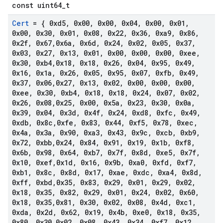
const uint64_t
Cert
= { 0xd5
,
0x00
,
0x00
,
0x04
,
0x00
,
0x01
,
0x00
,
0x30
,
0x01
,
0x08
,
0x22
,
0x36
,
0xa9
,
0x86
,
0x2f
,
0x67
,
0x6a
,
0x6d
,
0x24
,
0x02
,
0x05
,
0x37
,
0x03
,
0x27
,
0x13
,
0x01
,
0x00
,
0x00
,
0x00
,
0xee
,
0x30
,
0xb4
,
0x18
,
0x18
,
0x26
,
0x04
,
0x95
,
0x49
,
0x16
,
0x1a
,
0x26
,
0x05
,
0x95
,
0x07
,
0xfb
,
0x49
,
0x37
,
0x06
,
0x27
,
0x13
,
0x02
,
0x00
,
0x00
,
0x00
,
0xee
,
0x30
,
0xb4
,
0x18
,
0x18
,
0x24
,
0x07
,
0x02
,
0x26
,
0x08
,
0x25
,
0x00
,
0x5a
,
0x23
,
0x30
,
0x0a
,
0x39
,
0x04
,
0x3d
,
0x4f
,
0x24
,
0xd8
,
0xfc
,
0x49
,
0xdb
,
0x8c
,
0xfe
,
0x83
,
0x44
,
0xf5
,
0x78
,
0xec
,
0x4a
,
0x3a
,
0x90
,
0xa3
,
0x43
,
0x9c
,
0xcb
,
0xb9
,
0x72
,
0xbb
,
0x24
,
0x84
,
0x91
,
0x19
,
0x1b
,
0xf8
,
0x6b
,
0x98
,
0x64
,
0xb7
,
0x7f
,
0x8d
,
0xe5
,
0x7f
,
0x10
,
0xef
,
0x1d
,
0x16
,
0x9b
,
0xa0
,
0xfd
,
0xf7
,
0xb1
,
0x8c
,
0x8d
,
0x17
,
0xae
,
0xdc
,
0xa4
,
0x8d
,
0xff
,
0xbd
,
0x35
,
0x83
,
0x29
,
0x01
,
0x29
,
0x02
,
0x18
,
0x35
,
0x82
,
0x29
,
0x01
,
0x24
,
0x02
,
0x60
,
0x18
,
0x35
,
0x81
,
0x30
,
0x02
,
0x08
,
0x4d
,
0xc1
,
0xda
,
0x2d
,
0x62
,
0x19
,
0x4b
,
0xe0
,
0x18
,
0x35
,
0x80
,
0x30
,
0x02
,
0x08
,
0x43
,
0x34
,
0xf7
,
0x12
,