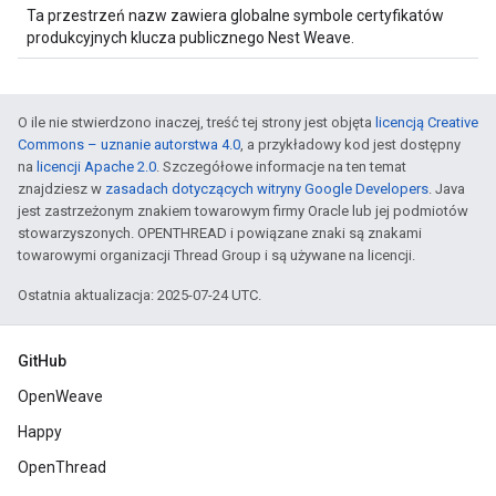
Ta przestrzeń nazw zawiera globalne symbole certyfikatów
produkcyjnych klucza publicznego Nest Weave.
O ile nie stwierdzono inaczej, treść tej strony jest objęta
licencją Creative
Commons – uznanie autorstwa 4.0
, a przykładowy kod jest dostępny
na
licencji Apache 2.0
. Szczegółowe informacje na ten temat
znajdziesz w
zasadach dotyczących witryny Google Developers
. Java
jest zastrzeżonym znakiem towarowym firmy Oracle lub jej podmiotów
stowarzyszonych. OPENTHREAD i powiązane znaki są znakami
towarowymi organizacji Thread Group i są używane na licencji.
Ostatnia aktualizacja: 2025-07-24 UTC.
GitHub
OpenWeave
Happy
OpenThread