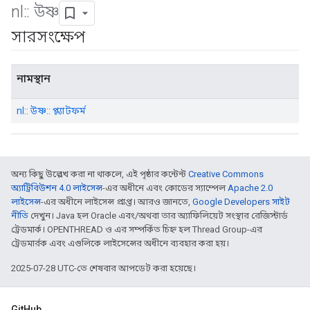
nl
::
উষ্ণ
সারসংক্ষেপ
নামস্থান
nl:: উষ্ণ:: প্ল্যাটফর্ম
অন্য কিছু উল্লেখ করা না থাকলে, এই পৃষ্ঠার কন্টেন্ট
Creative Commons
অ্যাট্রিবিউশন 4.0 লাইসেন্স
-এর অধীনে এবং কোডের স্যাম্পেল
Apache 2.0
লাইসেন্স
-এর অধীনে লাইসেন্স প্রাপ্ত। আরও জানতে,
Google Developers সাইট
নীতি
দেখুন। Java হল Oracle এবং/অথবা তার অ্যাফিলিয়েট সংস্থার রেজিস্টার্ড
ট্রেডমার্ক। OPENTHREAD ও এর সম্পর্কিত চিহ্ন হল Thread Group-এর
ট্রেডমার্রক এবং এগুলিকে লাইসেন্সের অধীনে ব্যবহার করা হয়।
2025-07-28 UTC-তে শেষবার আপডেট করা হয়েছে।
GitHub