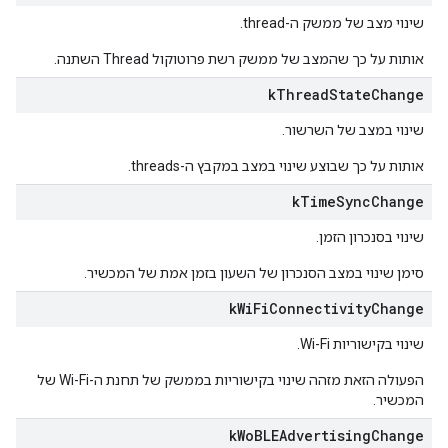
שינוי מצב של ממשק ה-thread.
אותות על כך שהמצב של ממשק רשת פרוטוקול Thread השתנה.
k
Thread
State
Change
שינוי במצב של השרשור.
אותות על כך שבוצע שינוי במצב במקבץ ה-threads.
k
Time
Sync
Change
שינוי בסנכרון הזמן.
סימן שינוי במצב הסנכרון של השעון בזמן אמת של המכשיר.
k
Wi
Fi
Connectivity
Change
שינוי בקישוריות Wi-Fi.
הפעולה הזאת מזהה שינוי בקישוריות בממשק של תחנת ה-Wi-Fi של
המכשיר.
k
Wo
BLEAdvertising
Change