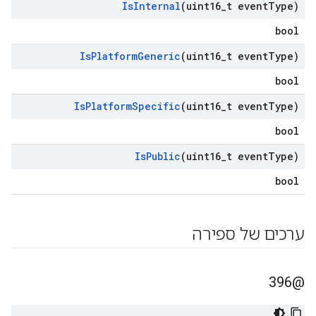
Is
Internal
(uint16
_
t event
Type)
bool
Is
Platform
Generic
(uint16
_
t event
Type)
bool
Is
Platform
Specific
(uint16
_
t event
Type)
bool
Is
Public
(uint16
_
t event
Type)
bool
ערכים של ספירה
@396