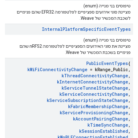
טיפוסים בני מנייה (enum)
מציינת סוגי אירועים ספציפיים לפלטפורמה EFR32 שהם פנימיים
לשכבת המכשיר של Weave.
Internal
Platform
Specific
Event
Types
טיפוסים בני מנייה (enum)
מציינת את סוגי האירועים הספציפיים לפלטפורמה nRF52 שהם
פנימיים בשכבת המכשיר של Weave.
Public
Event
Types
{
k
Wi
Fi
Connectivity
Change
= k
Range
_
Public
,
k
Thread
Connectivity
Change
,
k
Internet
Connectivity
Change
,
k
Service
Tunnel
State
Change
,
k
Service
Connectivity
Change
,
k
Service
Subscription
State
Change
,
k
Fabric
Membership
Change
,
k
Service
Provisioning
Change
,
k
Account
Pairing
Change
,
k
Time
Sync
Change
,
k
Session
Established
,
k
Wo
BLEConnection
Established
,