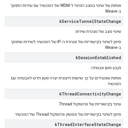
אותות של שינוי במצב המינוי ל-WDM של המכשיר עם שירות התומך
ב-Weave.
k
Service
Tunnel
State
Change
שינוי מצב של מנהרת שירות.
סימן לשינוי בקישוריות של מנהרת ה-IP של המכשיר לשירות שתומך
ב-Weave.
k
Session
Established
נקבע סשן אבטחה.
אותות שמעידים על כך שישות חיצונית יצרה סשן חדש לאבטחה עם
המכשיר.
k
Thread
Connectivity
Change
שינוי בקישוריות של פרוטוקול Thread.
סימן לשינוי בקישוריות של ממשק פרוטוקול Thread של המכשיר.
k
Thread
Interface
State
Change