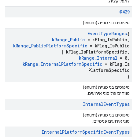
לאפליקציה.
@429
טיפוסים בני מנייה (enum)
Event
Type
Ranges
{
k
Range
_
Public
= k
Flag
_
Is
Public
,
k
Range
_
Public
Platform
Specific
= k
Flag
_
Is
Public
|
k
Flag
_
Is
Platform
Specific
,
k
Range
_
Internal
= 0
,
k
Range
_
Internal
Platform
Specific
= k
Flag
_
Is
Platform
Specific
}
טיפוסים בני מנייה (enum)
טווחים של סוגי אירועים.
Internal
Event
Types
טיפוסים בני מנייה (enum)
סוגי אירועים פנימיים.
Internal
Platform
Specific
Event
Types