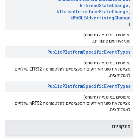
k
Thread
State
Change
,
k
Thread
Interface
State
Change
,
k
Wo
BLEAdvertising
Change
}
טיפוסים בני מנייה (enum)
סוגי אירועים ציבוריים.
Public
Platform
Specific
Event
Types
טיפוסים בני מנייה (enum)
מציינת את סוגי האירועים הספציפיים לפלטפורמה EFR32 שגלויים
לאפליקציה.
Public
Platform
Specific
Event
Types
טיפוסים בני מנייה (enum)
מציינת את סוגי האירועים הספציפיים לפלטפורמה nRF52 שגלויים
לאפליקציה.
פונקציות