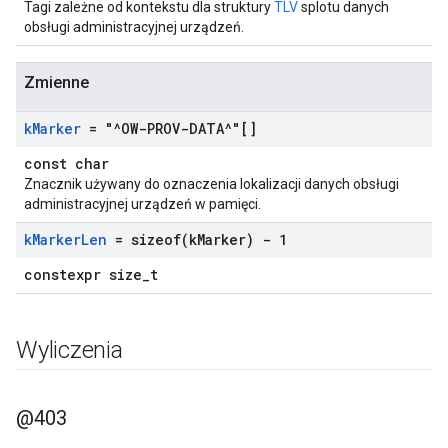
Tagi zależne od kontekstu dla struktury
TLV
splotu danych
obsługi administracyjnej urządzeń.
Zmienne
k
Marker
= "^OW-PROV-DATA^"[]
const char
Znacznik używany do oznaczenia lokalizacji danych obsługi
administracyjnej urządzeń w pamięci.
k
Marker
Len
=
sizeof(
k
Marker) - 1
constexpr size_t
Wyliczenia
@403