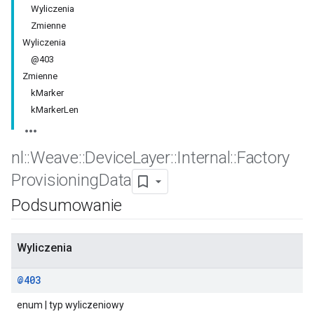
Wyliczenia
Zmienne
Wyliczenia
@403
Zmienne
kMarker
kMarkerLen
nl
::
Weave
::
Device
Layer
::
Internal
::
Factory
Provisioning
Data
Podsumowanie
Wyliczenia
@403
enum | typ wyliczeniowy