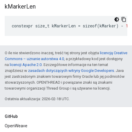
k
Marker
Len
constexpr
size_t
kMarkerLen
=
sizeof
(
kMarker
)
-
1
O ile nie stwierdzono inaczej, treść tej strony jest objęta
licencją Creative
Commons – uznanie autorstwa 4.0
, a przykładowy kod jest dostępny
na
licencji Apache 2.0
. Szczegółowe informacje na ten temat
znajdziesz w
zasadach dotyczących witryny Google Developers
. Java
jest zastrzeżonym znakiem towarowym firmy Oracle lub jej podmiotów
stowarzyszonych. OPENTHREAD i powiązane znaki są znakami
towarowymi organizacji Thread Group i są używane na licencji.
Ostatnia aktualizacja: 2026-02-18 UTC.
GitHub
OpenWeave