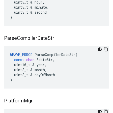
uint8_t
&
hour
,
uint8_t
&
minute
,
uint8_t
&
second
)
Parse
Compiler
Date
Str
WEAVE_ERROR
ParseCompilerDateStr
(
const
char
*
dateStr
,
uint16_t
&
year
,
uint8_t
&
month
,
uint8_t
&
dayOfMonth
)
Platform
Mgr