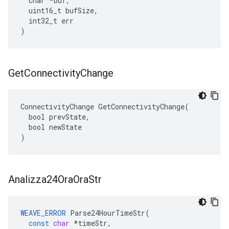
  char *buf,

  uint16_t bufSize,

  int32_t err

)
Get
Connectivity
Change
ConnectivityChange GetConnectivityChange(

  bool prevState,

  bool newState

)
Analizza24Ora
Ora
Str
WEAVE_ERROR
Parse24HourTimeStr
(
const
char
*
timeStr
,