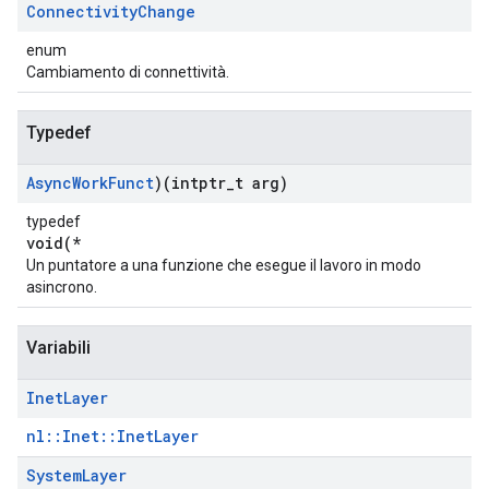
Connectivity
Change
enum
Cambiamento di connettività.
Typedef
Async
Work
Funct
)(intptr
_
t arg)
typedef
void(*
Un puntatore a una funzione che esegue il lavoro in modo
asincrono.
Variabili
Inet
Layer
nl::Inet::InetLayer
System
Layer