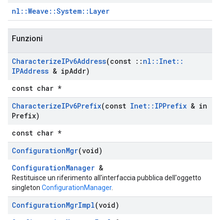
nl::Weave::System::Layer
Funzioni
Characterize
IPv6Address
(const
::
nl
::
Inet
::
IPAddress
& ip
Addr)
const char *
Characterize
IPv6Prefix
(const
Inet
::
IPPrefix
& in
Prefix)
const char *
Configuration
Mgr
(void)
ConfigurationManager
&
Restituisce un riferimento all'interfaccia pubblica dell'oggetto
singleton
ConfigurationManager
.
Configuration
Mgr
Impl
(void)