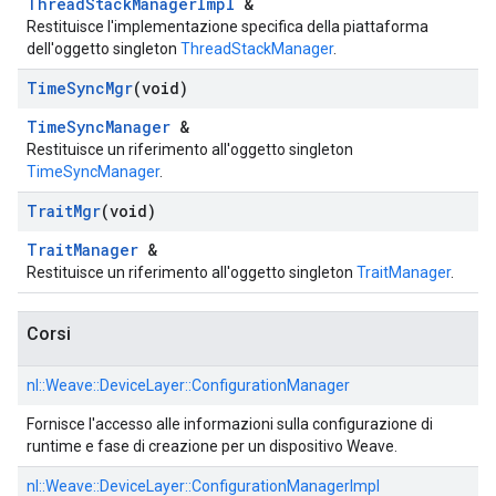
ThreadStackManagerImpl
&
Restituisce l'implementazione specifica della piattaforma
dell'oggetto singleton
ThreadStackManager
.
Time
Sync
Mgr
(void)
TimeSyncManager
&
Restituisce un riferimento all'oggetto singleton
TimeSyncManager
.
Trait
Mgr
(void)
TraitManager
&
Restituisce un riferimento all'oggetto singleton
TraitManager
.
Corsi
nl::
Weave::
DeviceLayer::
ConfigurationManager
Fornisce l'accesso alle informazioni sulla configurazione di
runtime e fase di creazione per un dispositivo Weave.
nl::
Weave::
DeviceLayer::
ConfigurationManagerImpl