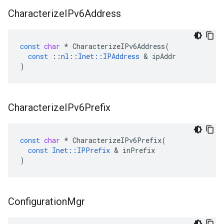
Characterize
IPv6Address
const
char
*
CharacterizeIPv6Address
(
const
::
nl
::
Inet
::
IPAddress
&
ipAddr
)
Characterize
IPv6Prefix
const
char
*
CharacterizeIPv6Prefix
(
const
Inet
::
IPPrefix
&
inPrefix
)
Configuration
Mgr