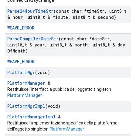
ConnectivityChange
Parse24Hour
Time
Str
(const char *time
Str
,
uint8
_
t
& hour
,
uint8
_
t & minute
,
uint8
_
t & second)
WEAVE_ERROR
Parse
Compiler
Date
Str
(const char *date
Str
,
uint16
_
t & year
,
uint8
_
t & month
,
uint8
_
t & day
Of
Month)
WEAVE_ERROR
Platform
Mgr
(void)
PlatformManager
&
Restituisce l'interfaccia pubblica dell'oggetto singleton
PlatformManager
.
Platform
Mgr
Impl
(void)
PlatformManagerImpl
&
Restituisce l'implementazione specifica della piattaforma
dell'oggetto singleton
PlatformManager
.