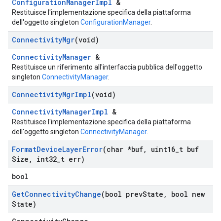
ConfigurationManagerImpl
&
Restituisce l'implementazione specifica della piattaforma
dell'oggetto singleton
ConfigurationManager
.
Connectivity
Mgr
(void)
ConnectivityManager
&
Restituisce un riferimento all'interfaccia pubblica dell'oggetto
singleton
ConnectivityManager
.
Connectivity
Mgr
Impl
(void)
ConnectivityManagerImpl
&
Restituisce l'implementazione specifica della piattaforma
dell'oggetto singleton
ConnectivityManager
.
Format
Device
Layer
Error
(char *buf
,
uint16
_
t buf
Size
,
int32
_
t err)
bool
Get
Connectivity
Change
(bool prev
State
,
bool new
State)