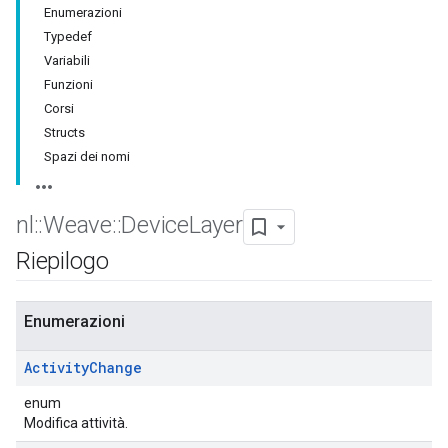
Enumerazioni
Typedef
Variabili
Funzioni
Corsi
Structs
Spazi dei nomi
nl
::
Weave
::
Device
Layer
Riepilogo
Enumerazioni
Activity
Change
enum
Modifica attività.