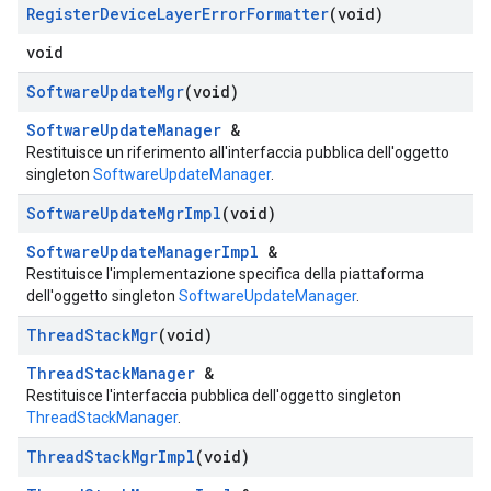
Register
Device
Layer
Error
Formatter
(void)
void
Software
Update
Mgr
(void)
SoftwareUpdateManager
&
Restituisce un riferimento all'interfaccia pubblica dell'oggetto
singleton
SoftwareUpdateManager
.
Software
Update
Mgr
Impl
(void)
SoftwareUpdateManagerImpl
&
Restituisce l'implementazione specifica della piattaforma
dell'oggetto singleton
SoftwareUpdateManager
.
Thread
Stack
Mgr
(void)
ThreadStackManager
&
Restituisce l'interfaccia pubblica dell'oggetto singleton
ThreadStackManager
.
Thread
Stack
Mgr
Impl
(void)