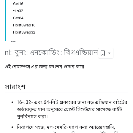
Get16
পান32
Get64
HostSwap16
HostSwap32
nl
::
বুনা
::
এনকোডিং
::
বিগএন্ডিয়ান
এই নেমস্পেস এর জন্য ফাংশন প্রদান করে:
সারাংশ
16-, 32- এবং 64-বিট প্রকারের জন্য বড় এন্ডিয়ান বাইটের
অর্ডারকৃত মান অনুসারে হোস্ট সিস্টেমের সাপেক্ষে বাইট
পুনর্বিন্যাস করা।
নিরাপদে সহজ, দক্ষ মেমরি-ম্যাপ করা অ্যাক্সেসগুলি,