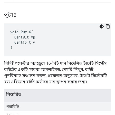
পুট16
void Put16(

  uint8_t *p,

  uint16_t v

)
নির্দিষ্ট পয়েন্টার অ্যাড্রেসে 16-বিট মান নির্দেশিত টার্গেট সিস্টেম
বাইটের একটি সম্ভাব্য আনলাইনড, মেমরি লিখুন, বাইট
পুনর্বিন্যাস সঞ্চালন করুন, প্রয়োজন অনুসারে, টার্গেট সিস্টেমটি
বড় এন্ডিয়ান বাইট অর্ডারে মান স্থাপন করার জন্য।
বিস্তারিত
পরামিতি