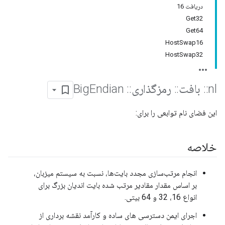
دریافت 16
Get32
Get64
HostSwap16
HostSwap32
nl
::
بافت
::
رمزگذاری
::
Big
Endian
این فضای نام توابعی را برای:
خلاصه
انجام مرتب‌سازی مجدد بایت‌ها، نسبت به سیستم میزبان،
بر اساس مقدار مقادیر مرتب شده بایت اندیان بزرگ برای
انواع 16، 32 و 64 بیتی.
اجرای ایمن دسترسی های ساده و کارآمد نقشه برداری از