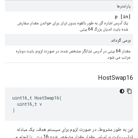
پارامترها
[in] p
یک آدرس اشاره گر، به طور بالقوه بدون تراز، برای خواندن مقدار سفارش
شده بایت اندیان بزرگ 64 بیتی.
برمی گرداند
مقدار 64 بیتی در آدرس نشانگر مشخص شده، در صورت لزوم، بایت دوباره
مرتب می شود.
Host
Swap16
uint16_t HostSwap16(

  uint16_t v

)
این به طور مشروط، در صورت لزوم برای سیستم هدف، یک مبادله
ترتیب بایت بر اساس مقدار مقدار مشخص شده 16 بیتی را انجام می