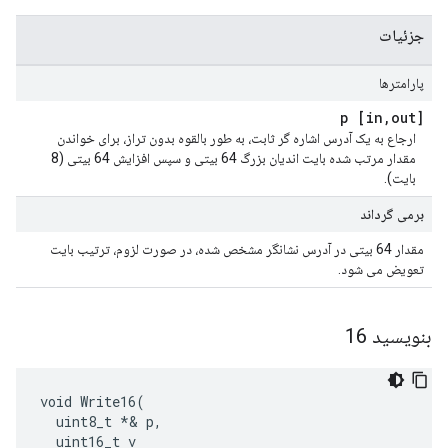
جزئیات
پارامترها
,
out] p
[in
ارجاع به یک آدرس اشاره گر ثابت، به طور بالقوه بدون تراز، برای خواندن
مقدار مرتب شده بایت اندیان بزرگ 64 بیتی و سپس افزایش 64 بیتی (8
بایت).
برمی گرداند
مقدار 64 بیتی در آدرس نشانگر مشخص شده، در صورت لزوم، ترتیب بایت
تعویض می شود.
بنویسید 16
void Write16(

  uint8_t *& p,

  uint16_t v
