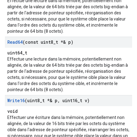
Effectue une lecture dans la mémoire, potentiellement non
alignée, de la valeur de 64 bits triée par des octets big-endian à
partir de l'adresse de pointeur spécifiée, réorganisation des
octets, si nécessaire, pour que le système cible place la valeur
dans l'ordre des octets du système cible, et incrémente le
pointeur de 64 bits (8 octets).
Read64
(const uint8
_
t *& p)
uint64_t
Effectue une lecture dans la mémoire, potentiellement non
alignée, de la valeur de 64 bits triée par des octets big-endian à
partir de l'adresse de pointeur spécifiée, réorganisation des
octets, si nécessaire, pour que le système cible place la valeur
dans l'ordre des octets du système cible, et incrémente le
pointeur de 64 bits (8 octets).
Write16
(uint8
_
t *& p
,
uint16
_
t v)
void
Effectuer une écriture dans la mémoire, potentiellement non
alignée, de la valeur de 16 bits triée par les octets du système
cible dans l'adresse de pointeur spécifiée, réarranger les octets,
si nécessaire, pour que le système cible place la valeur dans un