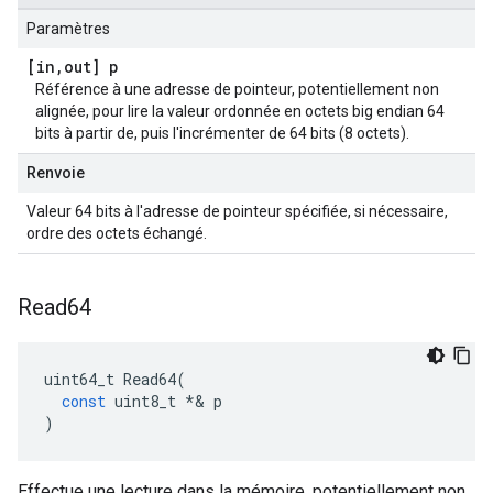
Paramètres
[in
,
out] p
Référence à une adresse de pointeur, potentiellement non
alignée, pour lire la valeur ordonnée en octets big endian 64
bits à partir de, puis l'incrémenter de 64 bits (8 octets).
Renvoie
Valeur 64 bits à l'adresse de pointeur spécifiée, si nécessaire,
ordre des octets échangé.
Read64
uint64_t
Read64
(
const
uint8_t
*&
p
)
Effectue une lecture dans la mémoire, potentiellement non