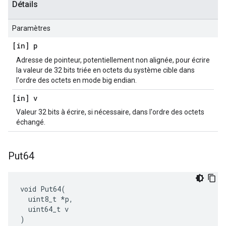
Détails
Paramètres
[in] p
Adresse de pointeur, potentiellement non alignée, pour écrire
la valeur de 32 bits triée en octets du système cible dans
l'ordre des octets en mode big endian.
[in] v
Valeur 32 bits à écrire, si nécessaire, dans l'ordre des octets
échangé.
Put64
void Put64(

  uint8_t *p,

  uint64_t v

)