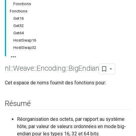
Fonctions
Fonctions
Get16
Get32
Get64
HostSwap16
HostSwap32
nl
::
Weave
::
Encoding
::
Big
Endian
Cet espace de noms fournit des fonctions pour:
Résumé
Réorganisation des octets, par rapport au système
hôte, par valeur de valeurs ordonnées en mode big-
endian pour les types 16, 32 et 64 bits.